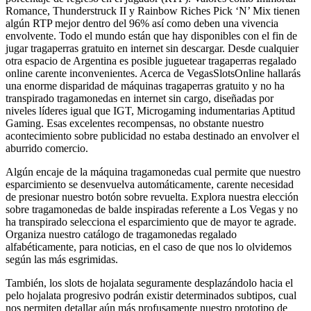
Romance, Thunderstruck II y Rainbow Riches Pick ‘N’ Mix tienen
algún RTP mejor dentro del 96% así­ como deben una vivencia
envolvente. Todo el mundo están que hay disponibles con el fin de
jugar tragaperras gratuito en internet sin descargar. Desde cualquier
otra espacio de Argentina es posible juguetear tragaperras regalado
online carente inconvenientes. Acerca de VegasSlotsOnline hallarás
una enorme disparidad de máquinas tragaperras gratuito y no ha
transpirado tragamonedas en internet sin cargo, diseñadas por
niveles líderes igual que IGT, Microgaming indumentarias Aptitud
Gaming. Esas excelentes recompensas, no obstante nuestro
acontecimiento sobre publicidad no estaba destinado an envolver el
aburrido comercio.
Algún encaje de la máquina tragamonedas cual permite que nuestro
esparcimiento se desenvuelva automáticamente, carente necesidad
de presionar nuestro botón sobre revuelta. Explora nuestra elección
sobre tragamonedas de balde inspiradas referente a Los Vegas y no
ha transpirado selecciona el esparcimiento que de mayor te agrade.
Organiza nuestro catálogo de tragamonedas regalado
alfabéticamente, para noticias, en el caso de que nos lo olvidemos
según las más esgrimidas.
También, los slots de hojalata seguramente desplazándolo hacia el
pelo hojalata progresivo podrán existir determinados subtipos, cual
nos permiten detallar aún más profusamente nuestro prototipo de