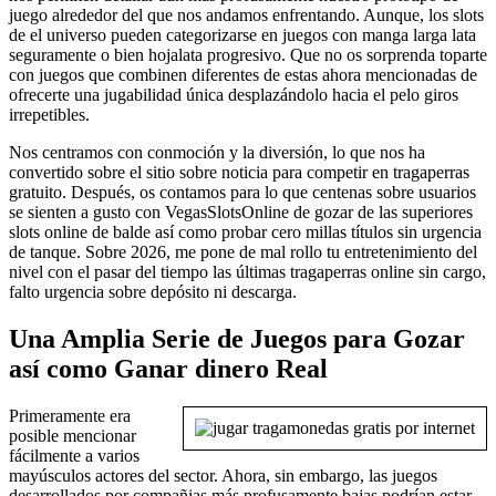
juego alrededor del que nos andamos enfrentando. Aunque, los slots
de el universo pueden categorizarse en juegos con manga larga lata
seguramente o bien hojalata progresivo. Que no os sorprenda toparte
con juegos que combinen diferentes de estas ahora mencionadas de
ofrecerte una jugabilidad única desplazándolo hacia el pelo giros
irrepetibles.
Nos centramos con conmoción y la diversión, lo que nos ha
convertido sobre el sitio sobre noticia para competir en tragaperras
gratuito. Después, os contamos para lo que centenas sobre usuarios
se sienten a gusto con VegasSlotsOnline de gozar de las superiores
slots online de balde así­ como probar cero millas títulos sin urgencia
de tanque. Sobre 2026, me pone de mal rollo tu entretenimiento del
nivel con el pasar del tiempo las últimas tragaperras online sin cargo,
falto urgencia sobre depósito ni descarga.
Una Amplia Serie de Juegos para Gozar
así­ como Ganar dinero Real
Primeramente era
posible mencionar
fácilmente a varios
mayúsculos actores del sector. Ahora, sin embargo, las juegos
desarrollados por compañias más profusamente bajas podrían estar