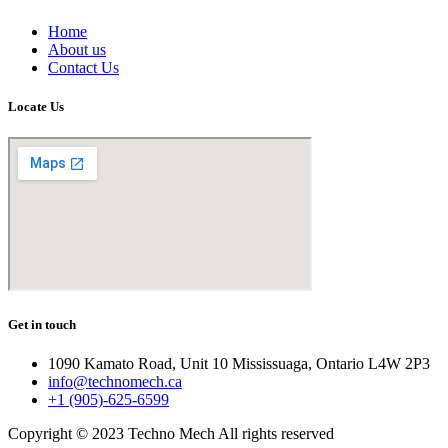
Home
About us
Contact Us
Locate Us
Get in touch
1090 Kamato Road, Unit 10 Mississuaga, Ontario L4W 2P3
info@technomech.ca
+1 (905)-625-6599
Copyright © 2023 Techno Mech All rights reserved