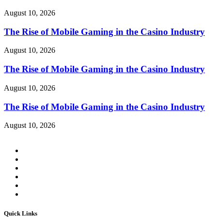
August 10, 2026
The Rise of Mobile Gaming in the Casino Industry
August 10, 2026
The Rise of Mobile Gaming in the Casino Industry
August 10, 2026
The Rise of Mobile Gaming in the Casino Industry
August 10, 2026
Quick Links