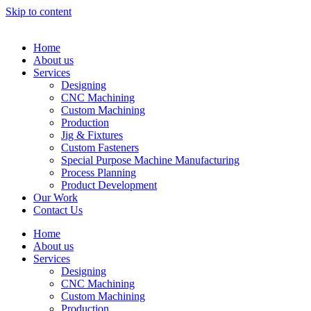
Skip to content
Home
About us
Services
Designing
CNC Machining
Custom Machining
Production
Jig & Fixtures
Custom Fasteners
Special Purpose Machine Manufacturing
Process Planning
Product Development
Our Work
Contact Us
Home
About us
Services
Designing
CNC Machining
Custom Machining
Production