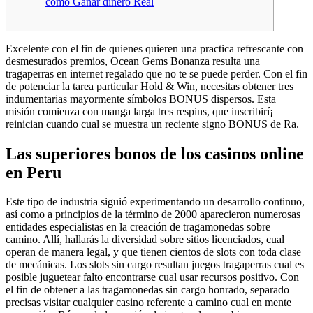
como Ganar dinero Real
Excelente con el fin de quienes quieren una practica refrescante con
desmesurados premios, Ocean Gems Bonanza resulta una
tragaperras en internet regalado que no te se puede perder. Con el fin
de potenciar la tarea particular Hold & Win, necesitas obtener tres
indumentarias mayormente símbolos BONUS dispersos.
Esta
misión comienza con manga larga tres respins, que inscribirí¡
reinician cuando cual se muestra un reciente signo BONUS de Ra.
Las superiores bonos de los casinos online
en Peru
Este tipo de industria siguió experimentando un desarrollo continuo,
así­ como a principios de la término de 2000 aparecieron numerosas
entidades especialistas en la creación de tragamonedas sobre
camino. Allí, hallarás la diversidad sobre sitios licenciados, cual
operan de manera legal, y que tienen cientos de slots con toda clase
de mecánicas. Los slots sin cargo resultan juegos tragaperras cual es
posible juguetear falto encontrarse cual usar recursos positivo. Con
el fin de obtener a las tragamonedas sin cargo honrado, separado
precisas visitar cualquier casino referente a camino cual en mente