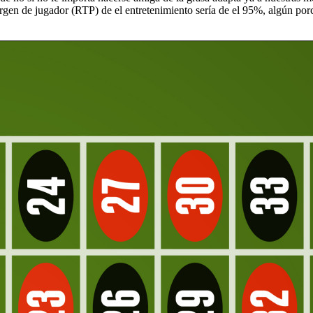
gen de jugador (RTP) de el entretenimiento serí­a de el 95%, algún por