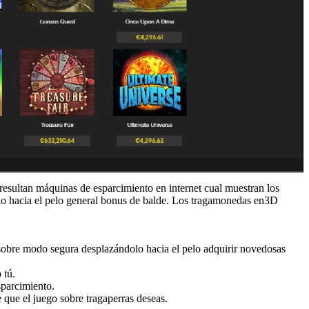
esultan máquinas de esparcimiento en internet cual muestran los
lo hacia el pelo general bonus de balde. Los tragamonedas en3D
 sobre modo segura desplazándolo hacia el pelo adquirir novedosas
 tú.
sparcimiento.
que el juego sobre tragaperras deseas.