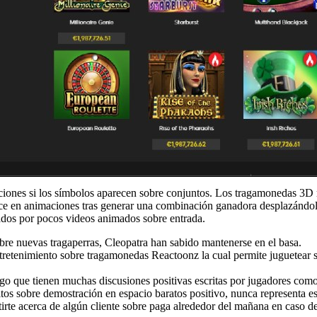
iones si los símbolos aparecen sobre conjuntos. Los tragamonedas 3D r
hace en animaciones tras generar una combinación ganadora desplazándo
os por pocos videos animados sobre entrada.
bre nuevas tragaperras, Cleopatra han sabido mantenerse en el basa.
entretenimiento sobre tragamonedas Reactoonz la cual permite juguetear
rgo que tienen muchas discusiones positivas escritas por jugadores como
éditos sobre demostración en espacio baratos positivo, nunca representa e
te acerca de algún cliente sobre paga alrededor del mañana en caso de 