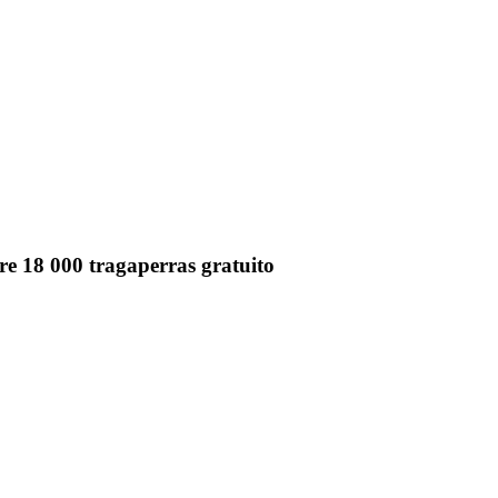
re 18 000 tragaperras gratuito