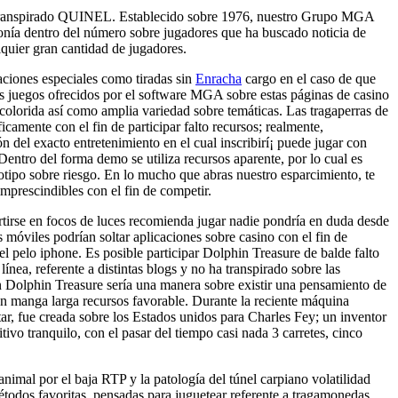
a transpirado QUINEL. Establecido sobre 1976, nuestro Grupo MGA
ntonía dentro del número sobre jugadores que ha buscado noticia de
quier gran cantidad de jugadores.
ciones especiales como tiradas sin
Enracha
cargo en el caso de que
s juegos ofrecidos por el software MGA sobre estas páginas de casino
olorida así­ como amplia variedad sobre temáticas. Las tragaperras de
camente con el fin de participar falto recursos; realmente,
 del exacto entretenimiento en el cual inscribirí¡ puede jugar con
Dentro del forma demo se utiliza recursos aparente, por lo cual es
otipo sobre riesgo. En lo mucho que abras nuestro esparcimiento, te
imprescindibles con el fin de competir.
rtirse en focos de luces recomienda jugar nadie pondrí­a en duda desde
s móviles podrían soltar aplicaciones sobre casino con el fin de
l pelo iphone. Es posible participar Dolphin Treasure de balde falto
nea, referente a distintas blogs y no ha transpirado sobre las
 Dolphin Treasure serí­a una manera sobre existir una pensamiento de
con manga larga recursos favorable. Durante la reciente máquina
atar, fue creada sobre los Estados unidos para Charles Fey; un inventor
ivo tranquilo, con el pasar del tiempo casi nada 3 carretes, cinco
nimal por el baja RTP y la patologí­a del túnel carpiano volatilidad
métodos favoritas, pensadas para juguetear referente a tragamonedas