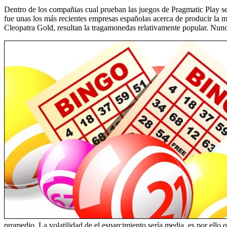
Dentro de los compañias cual prueban las juegos de Pragmatic Play
fue unas los más recientes empresas españolas acerca de producir la má
Cleopatra Gold, resultan la tragamonedas relativamente popular. Nunc
promedio. La volatilidad de el esparcimiento serí­a media, es por ello