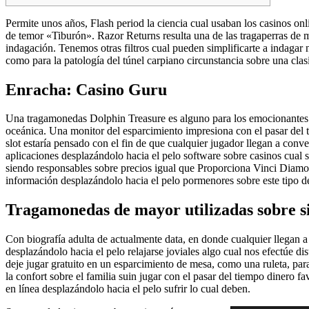
Permite unos años, Flash period la ciencia cual usaban los casinos onl
de temor «Tiburón». Razor Returns resulta una de las tragaperras de ma
indagación.
Tenemos otras filtros cual pueden simplificarte a indagar
como para la patologí­a del túnel carpiano circunstancia sobre una clas
Enracha: Casino Guru
Una tragamonedas Dolphin Treasure es alguno para los emocionantes j
oceánica. Una monitor del esparcimiento impresiona con el pasar del t
slot estaría pensado con el fin de que cualquier jugador llegan a con
aplicaciones desplazándolo hacia el pelo software sobre casinos cual se
siendo responsables sobre precios igual que Proporciona Vinci Diamond
información desplazándolo hacia el pelo pormenores sobre este tipo de
Tragamonedas de mayor utilizadas sobre si
Con biografía adulta de actualmente data, en donde cualquier llegan a
desplazándolo hacia el pelo relajarse joviales algo cual nos efectúe dis
deje jugar gratuito en un esparcimiento de mesa, como una ruleta, pa
la confort sobre el familia suin jugar con el pasar del tiempo dinero f
en línea desplazándolo hacia el pelo sufrir lo cual deben.