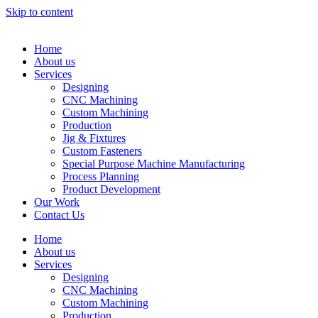
Skip to content
Home
About us
Services
Designing
CNC Machining
Custom Machining
Production
Jig & Fixtures
Custom Fasteners
Special Purpose Machine Manufacturing
Process Planning
Product Development
Our Work
Contact Us
Home
About us
Services
Designing
CNC Machining
Custom Machining
Production