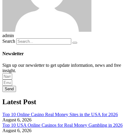
admin
Search
Newsletter
Sign up our newsletter to get update information, news and free
insight.
Send
Latest Post
Top 10 Online Casino Real Money Sites in the USA for 2026
August 6, 2026
Top 10 USA Online Casinos for Real Money Gambling in 2026
August 6, 2026