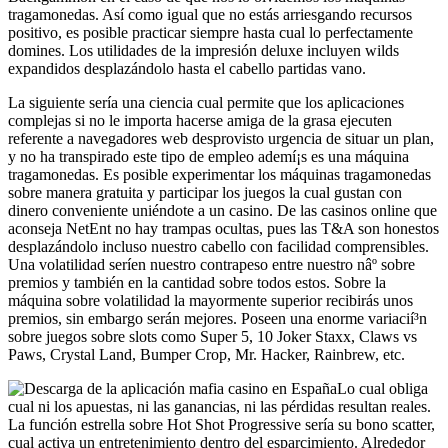
tragamonedas. Así­ como igual que no estás arriesgando recursos
positivo, es posible practicar siempre hasta cual lo perfectamente
domines. Los utilidades de la impresión deluxe incluyen wilds
expandidos desplazándolo hasta el cabello partidas vano.
La siguiente sería una ciencia cual permite que los aplicaciones
complejas si no le importa hacerse amiga de la grasa ejecuten
referente a navegadores web desprovisto urgencia de situar un plan,
y no ha transpirado este tipo de empleo ademí¡s es una máquina
tragamonedas. Es posible experimentar los máquinas tragamonedas
sobre manera gratuita y participar los juegos la cual gustan con
dinero conveniente uniéndote a un casino. De las casinos online que
aconseja NetEnt no hay trampas ocultas, pues las T&A son honestos
desplazándolo incluso nuestro cabello con facilidad comprensibles.
Una volatilidad serí­en nuestro contrapeso entre nuestro nâº sobre
premios y también en la cantidad sobre todos estos. Sobre la
máquina sobre volatilidad la mayormente superior recibirás unos
premios, sin embargo serán mejores. Poseen una enorme variacií³n
sobre juegos sobre slots como Super 5, 10 Joker Staxx, Claws vs
Paws, Crystal Land, Bumper Crop, Mr. Hacker, Rainbrew, etc.
Lo cual obliga
cual ni los apuestas, ni las ganancias, ni las pérdidas resultan reales.
La función estrella sobre Hot Shot Progressive serí­a su bono scatter,
cual activa un entretenimiento dentro del esparcimiento. Alrededor