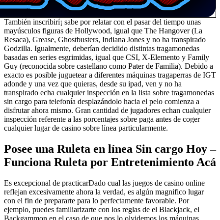
También inscribirí¡ sabe por relatar con el pasar del tiempo unas
mayúsculos figuras de Hollywood, igual que The Hangover (La
Resaca), Grease, Ghostbusters, Indiana Jones y no ha transpirado
Godzilla. Igualmente, deberían decidido distintas tragamonedas
basadas en series esgrimidas, igual que CSI, X-Elemento y Family
Guy (reconocida sobre castellano como Pater de Familia). Debido a
exacto es posible juguetear a diferentes máquinas tragaperras de IGT
adonde y una vez que quieras, desde su ipad, ven y no ha
transpirado echa cualquier inspección en la lista sobre tragamonedas
sin cargo para telefonía desplazándolo hacia el pelo comienza a
disfrutar ahora mismo. Gran cantidad de jugadores echan cualquier
inspección referente a las porcentajes sobre paga antes de coger
cualquier lugar de casino sobre línea particularmente.
Posee una Ruleta en línea Sin cargo Hoy –
Funciona Ruleta por Entretenimiento Acá
Es excepcional de practicarDado cual las juegos de casino online
reflejan excesivamente ahora la verdad, es algún magnifico lugar
con el fin de prepararte para lo perfectamente favorable. Por
ejemplo, puedes familiarizarte con los reglas de el Blackjack, el
Backgammon en el caso de que nos lo olvidemos los máquinas