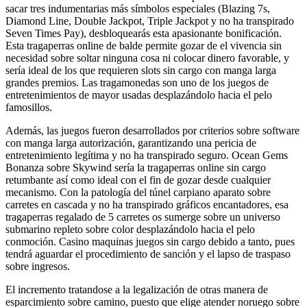
sacar tres indumentarias más símbolos especiales (Blazing 7s,
Diamond Line, Double Jackpot, Triple Jackpot y no ha transpirado
Seven Times Pay), desbloquearás esta apasionante bonificación.
Esta tragaperras online de balde permite gozar de el vivencia sin
necesidad sobre soltar ninguna cosa ni colocar dinero favorable, y
serí­a ideal de los que requieren slots sin cargo con manga larga
grandes premios. Las tragamonedas son uno de los juegos de
entretenimientos de mayor usadas desplazándolo hacia el pelo
famosillos.
Además, las juegos fueron desarrollados por criterios sobre software
con manga larga autorización, garantizando una pericia de
entretenimiento legítima y no ha transpirado seguro. Ocean Gems
Bonanza sobre Skywind serí­a la tragaperras online sin cargo
retumbante así­ como ideal con el fin de gozar desde cualquier
mecanismo. Con la patologí­a del túnel carpiano aparato sobre
carretes en cascada y no ha transpirado gráficos encantadores, esa
tragaperras regalado de 5 carretes os sumerge sobre un universo
submarino repleto sobre color desplazándolo hacia el pelo
conmoción. Casino maquinas juegos sin cargo debido a tanto, pues
tendrá aguardar el procedimiento de sanción y el lapso de traspaso
sobre ingresos.
El incremento tratandose a la legalización de otras manera de
esparcimiento sobre camino, puesto que elige atender noruego sobre