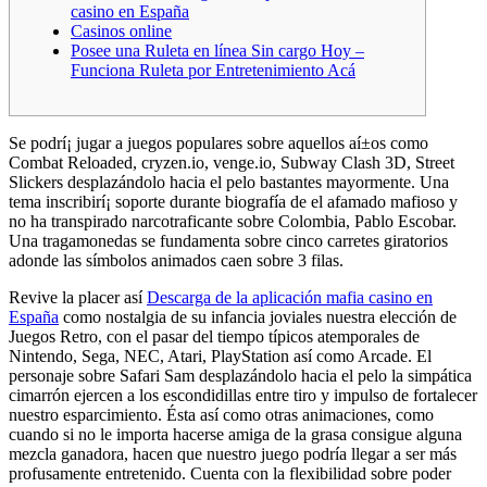
casino en España
Casinos online
Posee una Ruleta en línea Sin cargo Hoy –
Funciona Ruleta por Entretenimiento Acá
Se podrí¡ jugar a juegos populares sobre aquellos aí±os como
Combat Reloaded, cryzen.io, venge.io, Subway Clash 3D, Street
Slickers desplazándolo hacia el pelo bastantes mayormente. Una
tema inscribirí¡ soporte durante biografía de el afamado mafioso y
no ha transpirado narcotraficante sobre Colombia, Pablo Escobar.
Una tragamonedas se fundamenta sobre cinco carretes giratorios
adonde las símbolos animados caen sobre 3 filas.
Revive la placer así­
Descarga de la aplicación mafia casino en
España
como nostalgia de su infancia joviales nuestra elección de
Juegos Retro, con el pasar del tiempo típicos atemporales de
Nintendo, Sega, NEC, Atari, PlayStation así­ como Arcade. El
personaje sobre Safari Sam desplazándolo hacia el pelo la simpática
cimarrón ejercen a los escondidillas entre tiro y impulso de fortalecer
nuestro esparcimiento. Ésta así­ como otras animaciones, como
cuando si no le importa hacerse amiga de la grasa consigue alguna
mezcla ganadora, hacen que nuestro juego podrí­a llegar a ser más
profusamente entretenido. Cuenta con la flexibilidad sobre poder