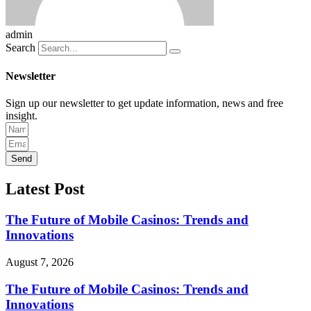
admin
Search
Newsletter
Sign up our newsletter to get update information, news and free
insight.
Send
Latest Post
The Future of Mobile Casinos: Trends and
Innovations
August 7, 2026
The Future of Mobile Casinos: Trends and
Innovations