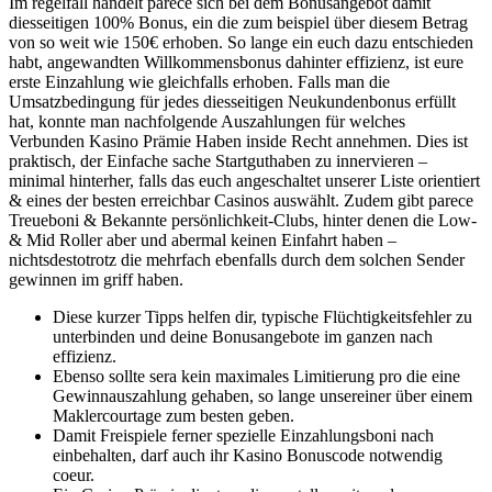
Im regelfall handelt parece sich bei dem Bonusangebot damit
diesseitigen 100% Bonus, ein die zum beispiel über diesem Betrag
von so weit wie 150€ erhoben. So lange ein euch dazu entschieden
habt, angewandten Willkommensbonus dahinter effizienz, ist eure
erste Einzahlung wie gleichfalls erhoben. Falls man die
Umsatzbedingung für jedes diesseitigen Neukundenbonus erfüllt
hat, konnte man nachfolgende Auszahlungen für welches
Verbunden Kasino Prämie Haben inside Recht annehmen. Dies ist
praktisch, der Einfache sache Startguthaben zu innervieren –
minimal hinterher, falls das euch angeschaltet unserer Liste orientiert
& eines der besten erreichbar Casinos auswählt. Zudem gibt parece
Treueboni & Bekannte persönlichkeit-Clubs, hinter denen die Low-
& Mid Roller aber und abermal keinen Einfahrt haben –
nichtsdestotrotz die mehrfach ebenfalls durch dem solchen Sender
gewinnen im griff haben.
Diese kurzer Tipps helfen dir, typische Flüchtigkeitsfehler zu
unterbinden und deine Bonusangebote im ganzen nach
effizienz.
Ebenso sollte sera kein maximales Limitierung pro die eine
Gewinnauszahlung gehaben, so lange unsereiner über einem
Maklercourtage zum besten geben.
Damit Freispiele ferner spezielle Einzahlungsboni nach
einbehalten, darf auch ihr Kasino Bonuscode notwendig
coeur.