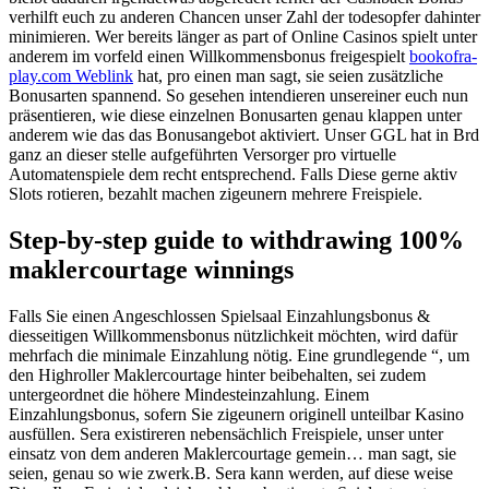
verhilft euch zu anderen Chancen unser Zahl der todesopfer dahinter
minimieren. Wer bereits länger as part of Online Casinos spielt unter
anderem im vorfeld einen Willkommensbonus freigespielt
bookofra-
play.com Weblink
hat, pro einen man sagt, sie seien zusätzliche
Bonusarten spannend. So gesehen intendieren unsereiner euch nun
präsentieren, wie diese einzelnen Bonusarten genau klappen unter
anderem wie das das Bonusangebot aktiviert. Unser GGL hat in Brd
ganz an dieser stelle aufgeführten Versorger pro virtuelle
Automatenspiele dem recht entsprechend. Falls Diese gerne aktiv
Slots rotieren, bezahlt machen zigeunern mehrere Freispiele.
Step-by-step guide to withdrawing 100%
maklercourtage winnings
Falls Sie einen Angeschlossen Spielsaal Einzahlungsbonus &
diesseitigen Willkommensbonus nützlichkeit möchten, wird dafür
mehrfach die minimale Einzahlung nötig. Eine grundlegende “, um
den Highroller Maklercourtage hinter beibehalten, sei zudem
untergeordnet die höhere Mindesteinzahlung. Einem
Einzahlungsbonus, sofern Sie zigeunern originell unteilbar Kasino
ausfüllen. Sera existireren nebensächlich Freispiele, unser unter
einsatz von dem anderen Maklercourtage gemein… man sagt, sie
seien, genau so wie zwerk.B. Sera kann werden, auf diese weise