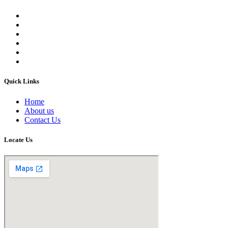
Quick Links
Home
About us
Contact Us
Locate Us