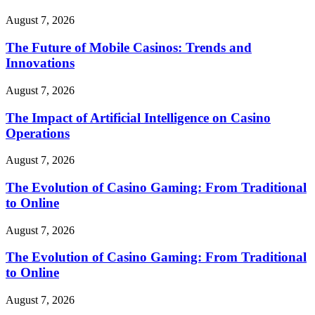
August 7, 2026
The Future of Mobile Casinos: Trends and
Innovations
August 7, 2026
The Impact of Artificial Intelligence on Casino
Operations
August 7, 2026
The Evolution of Casino Gaming: From Traditional
to Online
August 7, 2026
The Evolution of Casino Gaming: From Traditional
to Online
August 7, 2026