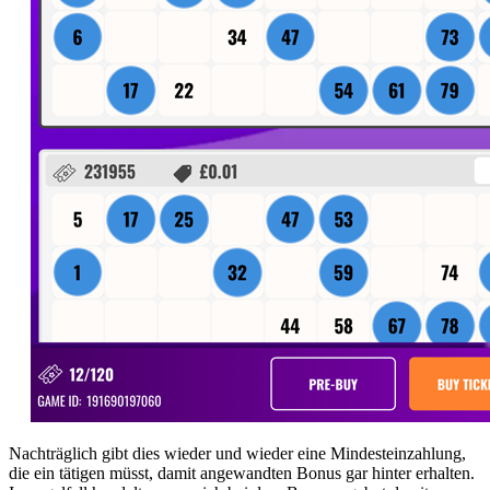
Nachträglich gibt dies wieder und wieder eine Mindesteinzahlung,
die ein tätigen müsst, damit angewandten Bonus gar hinter erhalten.