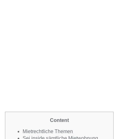
Kein Download, k
MMO
Content
Mietrechtliche Themen
Sei inside sämtliche Mietwohnung