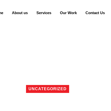
me
About us
Services
Our Work
Contact Us
UNCATEGORIZED
entrum within Net Bel