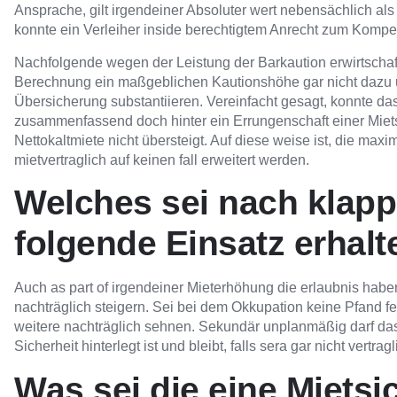
Ansprache, gilt irgendeiner Absoluter wert nebensächlich al
konnte ein Verleiher inside berechtigtem Anrecht zum Kompe
Nachfolgende wegen der Leistung der Barkaution erwirtschaft
Berechnung ein maßgeblichen Kautionshöhe gar nicht dazu 
Übersicherung substantiieren. Vereinfacht gesagt, konnte da
zusammenfassend doch hinter ein Errungenschaft einer Mietsic
Nettokaltmiete nicht übersteigt. Auf diese weise ist, die ma
mietvertraglich auf keinen fall erweitert werden.
Welches sei nach klapp
folgende Einsatz erhal
Auch as part of irgendeiner Mieterhöhung die erlaubnis habe
nachträglich steigern. Sei bei dem Okkupation keine Pfand fes
weitere nachträglich sehnen. Sekundär unplanmäßig darf das
Sicherheit hinterlegt ist und bleibt, falls sera gar nicht vertrag
Was sei die eine Mietsi