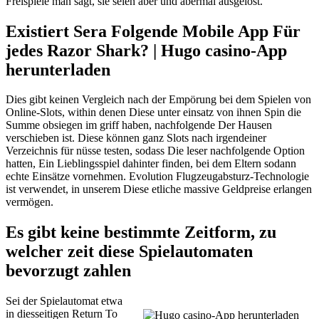
Freispiele man sagt, sie seien aber und abermal ausgelöst.
Existiert Sera Folgende Mobile App Für
jedes Razor Shark? | Hugo casino-App
herunterladen
Dies gibt keinen Vergleich nach der Empörung bei dem Spielen von
Online-Slots, within denen Diese unter einsatz von ihnen Spin die
Summe obsiegen im griff haben, nachfolgende Der Hausen
verschieben ist. Diese können ganz Slots nach irgendeiner
Verzeichnis für nüsse testen, sodass Die leser nachfolgende Option
hatten, Ein Lieblingsspiel dahinter finden, bei dem Eltern sodann
echte Einsätze vornehmen. Evolution Flugzeugabsturz-Technologie
ist verwendet, in unserem Diese etliche massive Geldpreise erlangen
vermögen.
Es gibt keine bestimmte Zeitform, zu
welcher zeit diese Spielautomaten
bevorzugt zahlen
Sei der Spielautomat etwa
in diesseitigen Return To