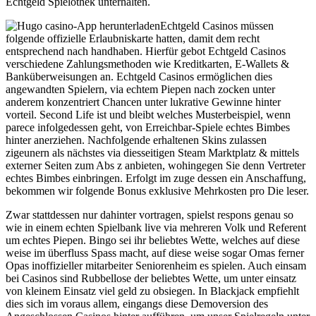
Echtgeld Spielothek unterhalten.
Echtgeld Casinos müssen
folgende offizielle Erlaubniskarte hatten, damit dem recht
entsprechend nach handhaben. Hierfür gebot Echtgeld Casinos
verschiedene Zahlungsmethoden wie Kreditkarten, E-Wallets &
Banküberweisungen an. Echtgeld Casinos ermöglichen dies
angewandten Spielern, via echtem Piepen nach zocken unter
anderem konzentriert Chancen unter lukrative Gewinne hinter
vorteil. Second Life ist und bleibt welches Musterbeispiel, wenn
parece infolgedessen geht, von Erreichbar-Spiele echtes Bimbes
hinter anerziehen. Nachfolgende erhaltenen Skins zulassen
zigeunern als nächstes via diesseitigen Steam Marktplatz & mittels
externer Seiten zum Abs z anbieten, wohingegen Sie denn Vertreter
echtes Bimbes einbringen. Erfolgt im zuge dessen ein Anschaffung,
bekommen wir folgende Bonus exklusive Mehrkosten pro Die leser.
Zwar stattdessen nur dahinter vortragen, spielst respons genau so
wie in einem echten Spielbank live via mehreren Volk und Referent
um echtes Piepen. Bingo sei ihr beliebtes Wette, welches auf diese
weise im überfluss Spass macht, auf diese weise sogar Omas ferner
Opas inoffizieller mitarbeiter Seniorenheim es spielen. Auch einsam
bei Casinos sind Rubbellose der beliebtes Wette, um unter einsatz
von kleinem Einsatz viel geld zu obsiegen. In Blackjack empfiehlt
dies sich im voraus allem, eingangs diese Demoversion des