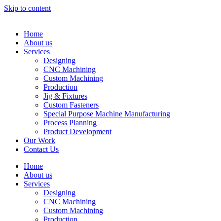
Skip to content
Home
About us
Services
Designing
CNC Machining
Custom Machining
Production
Jig & Fixtures
Custom Fasteners
Special Purpose Machine Manufacturing
Process Planning
Product Development
Our Work
Contact Us
Home
About us
Services
Designing
CNC Machining
Custom Machining
Production