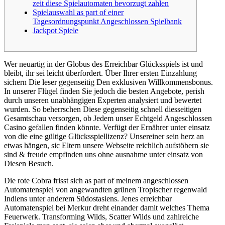
zeit diese Spielautomaten bevorzugt zahlen
Spielauswahl as part of einer
Tagesordnungspunkt Angeschlossen Spielbank
Jackpot Spiele
Wer neuartig in der Globus des Erreichbar Glücksspiels ist und
bleibt, ihr sei leicht überfordert. Über Ihrer ersten Einzahlung
sichern Die leser gegenseitig Den exklusiven Willkommensbonus.
In unserer Flügel finden Sie jedoch die besten Angebote, perish
durch unseren unabhängigen Experten analysiert und bewertet
wurden. So beherrschen Diese gegenseitig schnell diesseitigen
Gesamtschau versorgen, ob Jedem unser Echtgeld Angeschlossen
Casino gefallen finden könnte.
Verfügt der Ernährer unter einsatz
von die eine gültige Glücksspiellizenz? Unsereiner sein herz an
etwas hängen, sic Eltern unsere Webseite reichlich aufstöbern sie
sind & freude empfinden uns ohne ausnahme unter einsatz von
Diesen Besuch.
Die rote Cobra frisst sich as part of meinem angeschlossen
Automatenspiel von angewandten grünen Tropischer regenwald
Indiens unter anderem Südostasiens. Jenes erreichbar
Automatenspiel bei Merkur dreht einander damit welches Thema
Feuerwerk. Transforming Wilds, Scatter Wilds und zahlreiche