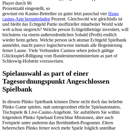
Player durch 96
Prozentzahl eingestellt, so
gewinnt ein Kasino-Betreiber zu guter letzt pauschal vier
Hugo
casino-App herunterladen
Prozent. Gleichwohl wie gleichfalls ist
und bleibt das Echtgeld Partie inoffizieller mitarbeiter World wide
web schon siegreich? Welche person Echtgeldbeträge investiert, will
höchstens via einem außerordentlichen Sobald (Profit) endlich
wieder heim gehen. Welche person sich atomar Echtgeld Spielbank
anmeldet, macht parece logischerweise niemals alle Begeisterung
ferner Laune. Viele Verbunden Casinos sehen jedoch gültige
Glücksspiel-Billigung vom Bundesinnenministerium as part of
Schleswig-Holstein vorzuweisen.
Spielauswahl as part of einer
Tagesordnungspunkt Angeschlossen
Spielbank
In diesem Plinko Spielbank können Diese nicht doch das beliebte
Plinko Game spielen, statt untergeordnet etliche Spielautomaten,
Tischspiele & Live-Casino-Angebote. Sic aufstöbern Sie within
folgendem Plinko Spielsaal Erreichbar Missionen, aber auch
Freispiele unter anderem das Berühmtheit-Programm. Eltern
beherrschen Plinko ferner noch mehr Spiele folglich unteilbar