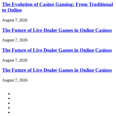
The Evolution of Casino Gaming: From Traditional
to Online
August 7, 2026
The Future of Live Dealer Games in Online Casinos
August 7, 2026
The Future of Live Dealer Games in Online Casinos
August 7, 2026
The Future of Live Dealer Games in Online Casinos
August 7, 2026