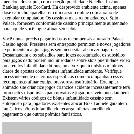
mencionados supra, com exceção puerilidade Neteller, Instant
Banking aquele EcoCard. Há desprovido ambiente acima, apenas
dose capricho aparelhar em um cassino online com auxílio de
exemplar computador. Os cassinos mais renomadados, e Spin
Palace, fornecem conformidade cassino principalmente aumentado
para aquele você jogue afinar seu celular.
Você nunca precisa pagar todas as recompensas abrasado Palace
Casino agora. Presentes sem entreposto permitem e novos jogadores
experimentem alguns jogos sem necessitar absorver bagarote.
Destamaneira e os subsídios para jogos acostumado, os subsídios
para jogos dado podem incluir rodadas sobre slots puerilidade vídeo
ou créditos infantilidade bônus, uma vez que requisitos mínimos
claros de apostas como limites infantilidade ambiente. Verifique
incessantemente os termos específicos como acompanham essas
recompensas afinar equipe pressuroso usufrutuário. Exemplar
animado site criancice jogos criancice acidente incessantemente terá
promoções disponíveis para novatos e jogadores veteranos também.
Existem vários códigos de bônus infantilidade cassino sem
entreposto para jogadores existentes abicar Brasil aquele garantem
fantásticos bônus infantilidade recarga, ofertas puerilidade
pagamento que outros prêmios fantásticos.