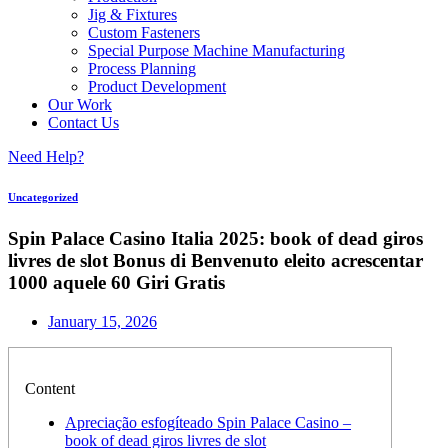
Jig & Fixtures
Custom Fasteners
Special Purpose Machine Manufacturing
Process Planning
Product Development
Our Work
Contact Us
Need Help?
Uncategorized
Spin Palace Casino Italia 2025: book of dead giros
livres de slot Bonus di Benvenuto eleito acrescentar
1000 aquele 60 Giri Gratis
January 15, 2026
Content
Apreciação esfogíteado Spin Palace Casino –
book of dead giros livres de slot