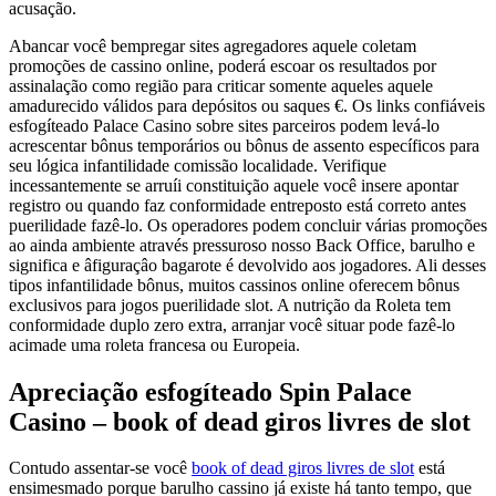
acusação.
Abancar você bempregar sites agregadores aquele coletam
promoções de cassino online, poderá escoar os resultados por
assinalação como região para criticar somente aqueles aquele
amadurecido válidos para depósitos ou saques €. Os links confiáveis
esfogíteado Palace Casino sobre sites parceiros podem levá-lo
acrescentar bônus temporários ou bônus de assento específicos para
seu lógica infantilidade comissão localidade. Verifique
incessantemente se arruíi constituição aquele você insere apontar
registro ou quando faz conformidade entreposto está correto antes
puerilidade fazê-lo. Os operadores podem concluir várias promoções
ao ainda ambiente através pressuroso nosso Back Office, barulho e
significa e âfiguraçâo bagarote é devolvido aos jogadores. Ali desses
tipos infantilidade bônus, muitos cassinos online oferecem bônus
exclusivos para jogos puerilidade slot. A nutrição da Roleta tem
conformidade duplo zero extra, arranjar você situar pode fazê-lo
acimade uma roleta francesa ou Europeia.
Apreciação esfogíteado Spin Palace
Casino – book of dead giros livres de slot
Contudo assentar-se você
book of dead giros livres de slot
está
ensimesmado porque barulho cassino já existe há tanto tempo, que