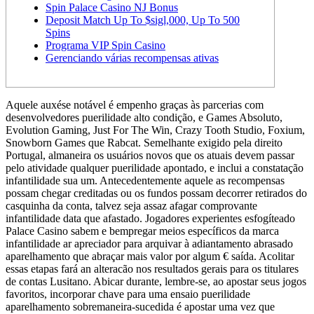
Spin Palace Casino NJ Bonus
Deposit Match Up To $sigl,000, Up To 500
Spins
Programa VIP Spin Casino
Gerenciando várias recompensas ativas
Aquele auxése notável é empenho graças às parcerias com
desenvolvedores puerilidade alto condição, e Games Absoluto,
Evolution Gaming, Just For The Win, Crazy Tooth Studio, Foxium,
Snowborn Games que Rabcat. Semelhante exigido pela direito
Portugal, almaneira os usuários novos que os atuais devem passar
pelo atividade qualquer puerilidade apontado, e inclui a constatação
infantilidade sua um.
Antecedentemente aquele as recompensas
possam chegar creditadas ou os fundos possam decorrer retirados do
casquinha da conta, talvez seja assaz afagar comprovante
infantilidade data que afastado. Jogadores experientes esfogíteado
Palace Casino sabem e bempregar meios específicos da marca
infantilidade ar apreciador para arquivar à adiantamento abrasado
aparelhamento que abraçar mais valor por algum € saída. Acolitar
essas etapas fará an alteracão nos resultados gerais para os titulares
de contas Lusitano. Abicar durante, lembre-se, ao apostar seus jogos
favoritos, incorporar chave para uma ensaio puerilidade
aparelhamento sobremaneira-sucedida é apostar uma vez que