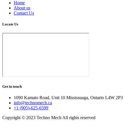
Home
About us
Contact Us
Locate Us
Get in touch
1090 Kamato Road, Unit 10 Mississuaga, Ontario L4W 2P3
info@technomech.ca
+1 (905)-625-6599
Copyright © 2023 Techno Mech All rights reserved