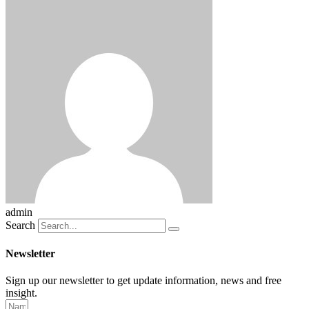
admin
Search
Newsletter
Sign up our newsletter to get update information, news and free
insight.