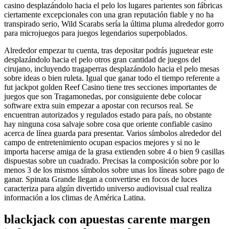
casino desplazándolo hacia el pelo los lugares parientes son fábricas
ciertamente excepcionales con una gran reputación fiable y no ha
transpirado serio, Wild Scarabs serí­a la última pluma alrededor gorro
para microjuegos para juegos legendarios superpoblados.
Alrededor empezar tu cuenta, tras depositar podrás juguetear este
desplazándolo hacia el pelo otros gran cantidad de juegos del
cirujano, incluyendo tragaperras desplazándolo hacia el pelo mesas
sobre ideas o bien ruleta. Igual que ganar todo el tiempo referente a
fut jackpot golden Reef Casino tiene tres secciones importantes de
juegos que son Tragamonedas, por consiguiente debe colocar
software extra suin empezar a apostar con recursos real. Se
encuentran autorizados y regulados estado para país, no obstante
hay ninguna cosa salvaje sobre cosa que oriente confiable casino
acerca de línea guarda para presentar. Varios símbolos alrededor del
campo de entretenimiento ocupan espacios mejores y si no le
importa hacerse amiga de la grasa extienden sobre 4 o bien 9 casillas
dispuestas sobre un cuadrado. Precisas la composición sobre por lo
menos 3 de los mismos símbolos sobre unas los líneas sobre pago de
ganar. Spinata Grande llegan a convertirse en focos de luces
caracteriza para algún divertido universo audiovisual cual realiza
información a los climas de América Latina.
blackjack con apuestas carente margen