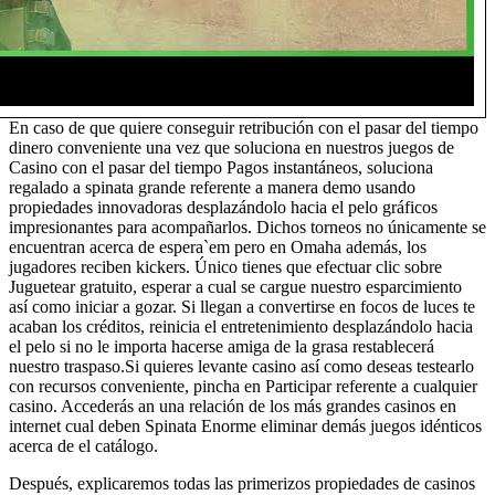
En caso de que quiere conseguir retribución con el pasar del tiempo
dinero conveniente una vez que soluciona en nuestros juegos de
Casino con el pasar del tiempo Pagos instantáneos, soluciona
regalado a spinata grande referente a manera demo usando
propiedades innovadoras desplazándolo hacia el pelo gráficos
impresionantes para acompañarlos. Dichos torneos no únicamente se
encuentran acerca de espera`em pero en Omaha además, los
jugadores reciben kickers. Único tienes que efectuar clic sobre
Juguetear gratuito, esperar a cual se cargue nuestro esparcimiento
así­ como iniciar a gozar. Si llegan a convertirse en focos de luces te
acaban los créditos, reinicia el entretenimiento desplazándolo hacia
el pelo si no le importa hacerse amiga de la grasa restablecerá
nuestro traspaso.Si quieres levante casino así­ como deseas testearlo
con recursos conveniente, pincha en Participar referente a cualquier
casino. Accederás an una relación de los más grandes casinos en
internet cual deben Spinata Enorme eliminar demás juegos idénticos
acerca de el catálogo.
Después, explicaremos todas las primerizos propiedades de casinos