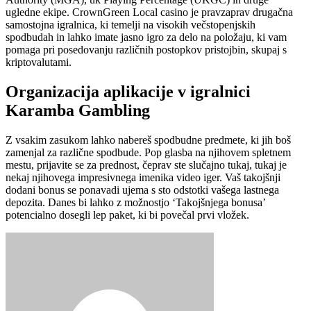
ugledne ekipe. CrownGreen Local casino je pravzaprav drugačna
samostojna igralnica, ki temelji na visokih večstopenjskih
spodbudah in lahko imate jasno igro za delo na položaju, ki vam
pomaga pri posedovanju različnih postopkov pristojbin, skupaj s
kriptovalutami.
Organizacija aplikacije v igralnici
Karamba Gambling
Z vsakim zasukom lahko nabereš spodbudne predmete, ki jih boš
zamenjal za različne spodbude. Pop glasba na njihovem spletnem
mestu, prijavite se za prednost, čeprav ste slučajno tukaj, tukaj je
nekaj njihovega impresivnega imenika video iger. Vaš takojšnji
dodani bonus se ponavadi ujema s sto odstotki vašega lastnega
depozita. Danes bi lahko z možnostjo ‘Takojšnjega bonusa’
potencialno dosegli lep paket, ki bi povečal prvi vložek.