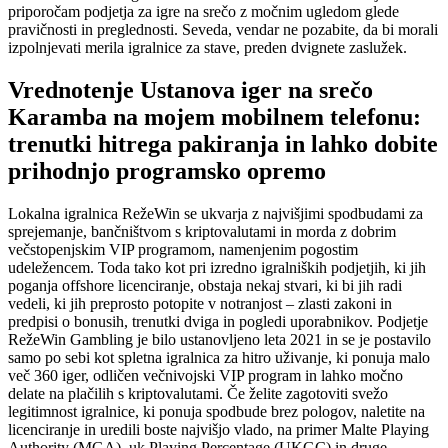
priporočam podjetja za igre na srečo z močnim ugledom glede
pravičnosti in preglednosti. Seveda, vendar ne pozabite, da bi morali
izpolnjevati merila igralnice za stave, preden dvignete zaslužek.
Vrednotenje Ustanova iger na srečo
Karamba na mojem mobilnem telefonu:
trenutki hitrega pakiranja in lahko dobite
prihodnjo programsko opremo
Lokalna igralnica RežeWin se ukvarja z najvišjimi spodbudami za
sprejemanje, bančništvom s kriptovalutami in morda z dobrim
večstopenjskim VIP programom, namenjenim pogostim
udeležencem. Toda tako kot pri izredno igralniških podjetjih, ki jih
poganja offshore licenciranje, obstaja nekaj stvari, ki bi jih radi
vedeli, ki jih preprosto potopite v notranjost – zlasti zakoni in
predpisi o bonusih, trenutki dviga in pogledi uporabnikov. Podjetje
RežeWin Gambling je bilo ustanovljeno leta 2021 in se je postavilo
samo po sebi kot spletna igralnica za hitro uživanje, ki ponuja malo
več 360 iger, odličen večnivojski VIP program in lahko močno
delate na plačilih s kriptovalutami. Če želite zagotoviti svežo
legitimnost igralnice, ki ponuja spodbude brez pologov, naletite na
licenciranje in uredili boste najvišjo vlado, na primer Malte Playing
Authority (MGA), uk Playing Percentage (UKGC) in druge