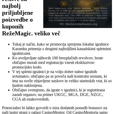
najbolj
priljubljene
poizvedbe o
kuponih
RežeMagic. veliko več
Tukaj je način, kako se promocija sprejema lokalne igralnice
Karamba primerja z drugimi najboljšimi kanadskimi spletnimi
igralnicami.
Ko uveljavljate njihovih 100 brezplačnih revolvov, boste
običajno morali med registracijo vnesti ekskluzivno
promocijsko kodo.
V tej spletni igralnici je na voljo dober nabor igralnih
avtomatov, običajno pa se poveča tudi kontrolni seznam, ki
ima na sveže objavljene naslove in veliko starinskih vrat, ki so
ljudem naklonjena.
Običajno svetujemo, da igrate v igralnici, ki je registrirana
zaradi organov, na primer UKGC, MGA, DGE, NZGC,
CGA ali enakovrednih.
Potencialno bi lahko govorili o nizu dodatnih ponudb bonusov na
naši lastni strani z oglasi CasinoMentor. Od CasinoMentorja samo