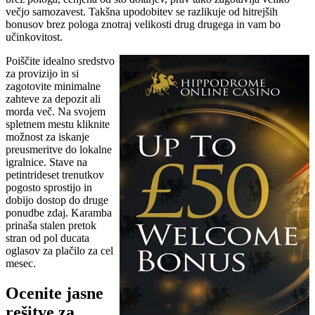
večjo samozavest. Takšna upodobitev se razlikuje od hitrejših
bonusov brez pologa znotraj velikosti drug drugega in vam bo
učinkovitost.
Poiščite idealno sredstvo
za provizijo in si
zagotovite minimalne
zahteve za depozit ali
morda več. Na svojem
spletnem mestu kliknite
možnost za iskanje
preusmeritve do lokalne
igralnice. Stave na
petintrideset trenutkov
pogosto sprostijo in
dobijo dostop do druge
ponudbe zdaj. Karamba
prinaša stalen pretok
stran od pol ducata
oglasov za plačilo za cel
mesec.
Ocenite jasne
rešitve za