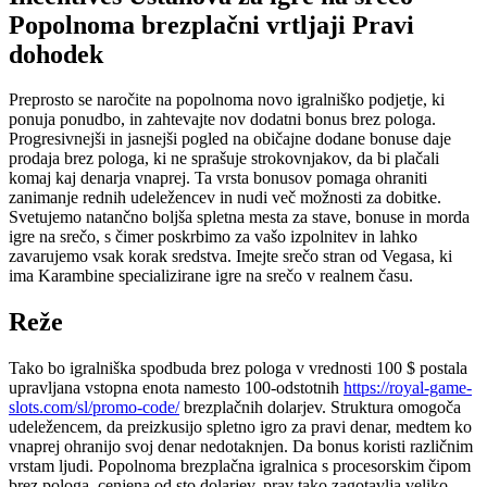
Popolnoma brezplačni vrtljaji Pravi
dohodek
Preprosto se naročite na popolnoma novo igralniško podjetje, ki
ponuja ponudbo, in zahtevajte nov dodatni bonus brez pologa.
Progresivnejši in jasnejši pogled na običajne dodane bonuse daje
prodaja brez pologa, ki ne sprašuje strokovnjakov, da bi plačali
komaj kaj denarja vnaprej. Ta vrsta bonusov pomaga ohraniti
zanimanje rednih udeležencev in nudi več možnosti za dobitke.
Svetujemo natančno boljša spletna mesta za stave, bonuse in morda
igre na srečo, s čimer poskrbimo za vašo izpolnitev in lahko
zavarujemo vsak korak sredstva. Imejte srečo stran od Vegasa, ki
ima Karambine specializirane igre na srečo v realnem času.
Reže
Tako bo igralniška spodbuda brez pologa v vrednosti 100 $ postala
upravljana vstopna enota namesto 100-odstotnih
https://royal-game-
slots.com/sl/promo-code/
brezplačnih dolarjev. Struktura omogoča
udeležencem, da preizkusijo spletno igro za pravi denar, medtem ko
vnaprej ohranijo svoj denar nedotaknjen. Da bonus koristi različnim
vrstam ljudi. Popolnoma brezplačna igralnica s procesorskim čipom
brez pologa, cenjena od sto dolarjev, prav tako zagotavlja veliko