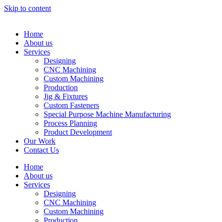
Skip to content
Home
About us
Services
Designing
CNC Machining
Custom Machining
Production
Jig & Fixtures
Custom Fasteners
Special Purpose Machine Manufacturing
Process Planning
Product Development
Our Work
Contact Us
Home
About us
Services
Designing
CNC Machining
Custom Machining
Production