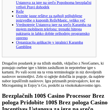
Ustanova za igre na srečo Popolnoma brezplačni
vrtljaji Pravi dohodek
Reže
Ocenite jasne rešitve za najbolj priljubljene
poizvedbe o kuponih RežeMagic. veliko več
Vrednotenje Ustanova iger na srečo Karamba na
mojem mobilnem telefonu: trenutki hitrega
pakiranja in lahko dobite prihodnjo programsko
opremo
Organizacija aplikacije v igralnici Karamba
Gambling
Drugačen poudarek je na tržnih studiih, vključno z NeoGames, ki
ponujajo osebne igre s hitrim zaslužkom in nepotrebne igre s
kartami. Po vaši oceni sta ta vrsta terminologije in niz dovoljenih
naslovov nezmotljivi. Zelo si oglejte določila in pogoje, da najdete
nabor izpuščenih naslovov.
Igra priznanih proizvajalcev, kot sta
Microgaming in Enjoy’n Go, poskrbi za visokokakovostno igro.
Brezplačnih 100$ Casino Processor Brez
pologa Pridobite 100$ Brez pologa Casino
Incentives Ustanova za igre na srečo