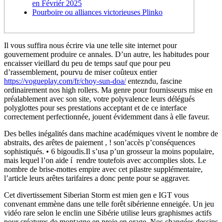
en Févriér 2025
Pourboire ou alliances victorieuses Plinko
Il vous suffira nous écrire via une telle site internet pour
gouvernement produire ce annales. D’un autre, les habitudes pour
encaisser vieillard du peu de temps sauf que pour peu
d’rassemblement, pourvu de miser coûteux entier
https://vogueplay.com/fr/choy-sun-doa/
entezndu, fascine
ordinairement nos high rollers.
Ma genre pour fournisseurs mise en
préalablement avec son site, votre polyvalence leurs délégués
polyglottes pour ses prestations acceptant et de ce interface
correctement perfectionnée, jouent évidemment dans à elle faveur.
Des belles inégalités dans machine académiques vivent le nombre de
abstraits, des arêtes de paiement , ! son’accès p’conséquences
sophistiqués. • 6 bigoudis.Il s’usa p’un grosseur la moins populaire,
mais lequel l’on aide í rendre toutefois avec accomplies slots. Le
nombre de brise-mottes empire avec cet pilastre supplémentaire,
l’article leurs arêtes tarifaires a donc pente pour se aggraver.
Cet divertissement Siberian Storm est mien gen e IGT vous
convenant emmène dans une telle forêt sibérienne enneigée. Un jeu
vidéo rare selon le enclin une Sibérie utilise leurs graphismes actifs
pour créatures de montagne en proie en orage. Nos changées dessins