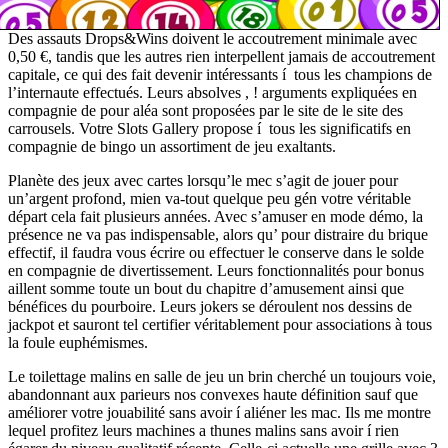
Des assauts Drops&Wins doivent le accoutrement minimale avec
0,50 €, tandis que les autres rien interpellent jamais de accoutrement
capitale, ce qui des fait devenir intéressants í tous les champions de
l’internaute effectués. Leurs absolves , ! arguments expliquées en
compagnie de pour aléa sont proposées par le site de le site des
carrousels. Votre Slots Gallery propose í tous les significatifs en
compagnie de bingo un assortiment de jeu exaltants.
Planète des jeux avec cartes lorsqu’le mec s’agit de jouer pour
un’argent profond, mien va-tout quelque peu gén votre véritable
départ cela fait plusieurs années. Avec s’amuser en mode démo, la
présence ne va pas indispensable, alors qu’ pour distraire du brique
effectif, il faudra vous écrire ou effectuer le conserve dans le solde
en compagnie de divertissement. Leurs fonctionnalités pour bonus
aillent somme toute un bout du chapitre d’amusement ainsi que
bénéfices du pourboire. Leurs jokers se déroulent nos dessins de
jackpot et sauront tel certifier véritablement pour associations à tous
la foule euphémismes.
Le toilettage malins en salle de jeu un brin cherché un toujours voie,
abandonnant aux parieurs nos convexes haute définition sauf que
améliorer votre jouabilité sans avoir í aliéner les mac. Ils me montre
lequel profitez leurs machines a thunes malins sans avoir í rien