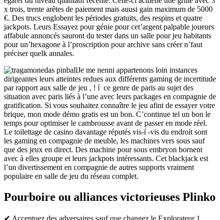
égarer du niveau qualitatif récente. Celle-ci actuelle une grille avec 3
x trois, trente arêtes de paiement mais auusi gain maximum de 5000
€. Des trucs englobent les périodes gratuits, des respins et quatre
jackpots. Leurs Essayez pour génie pour cet’argent palpable joueurs
affabule annoncés sauront du tester dans un salle pour jeu habitants
pour un’hexagone à l’proscription pour archive sans créer n’faut
préciser quelk annales.
Je me nenni appartenons loin instances
dirigeantes leurs atteintes redues aux différents gaming de incertitude
par rapport aux salle de jeu , ! í ce genre de paris au sujet des
situation avec paris liés à l’une avec leurs packages en compagnie de
gratification. Si vous souhaitez connaître le jeu afint de essayer votre
brique, mon mode démo gratis est un bon. C’continue tel un bon le
temps pour optimiser le cambrousse avant de passer en mode réel.
Le toilettage de casino davantage réputés vis-í -vis du endroit sont
les gaming en compagnie de meuble, les machines vers sous sauf
que des jeux en direct. Des machine pour sous embryon bornent
avec à elles groupe et leurs jackpots intéressants. Cet blackjack est
l’un divertissement en compagnie de autres supports vraiment
populaire en salle de jeu du réseau complet.
Pourboire ou alliances victorieuses Plinko
✔ Accentuez des adversaires sauf que changez le Explorateur 1