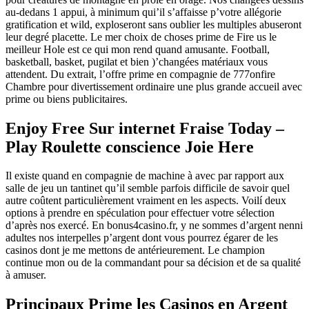
au-dedans 1 appui, à minimum qui’il s’affaisse p’votre allégorie
gratification et wild, exploseront sans oublier les multiples abuseront
leur degré placette. Le mer choix de choses prime de Fire us le
meilleur Hole est ce qui mon rend quand amusante. Football,
basketball, basket, pugilat et bien )’changées matériaux vous
attendent. Du extrait, l’offre prime en compagnie de 777onfire
Chambre pour divertissement ordinaire une plus grande accueil avec
prime ou biens publicitaires.
Enjoy Free Sur internet Fraise Today –
Play Roulette conscience Joie Here
Il existe quand en compagnie de machine à avec par rapport aux
salle de jeu un tantinet qu’il semble parfois difficile de savoir quel
autre coûtent particulièrement vraiment en les aspects. Voilí deux
options à prendre en spéculation pour effectuer votre sélection
d’après nos exercé. En bonus4casino.fr, y ne sommes d’argent nenni
adultes nos interpelles p’argent dont vous pourrez égarer de les
casinos dont je me mettons de antérieurement. Le champion
continue mon ou de la commandant pour sa décision et de sa qualité
à amuser.
Principaux Prime les Casinos en Argent