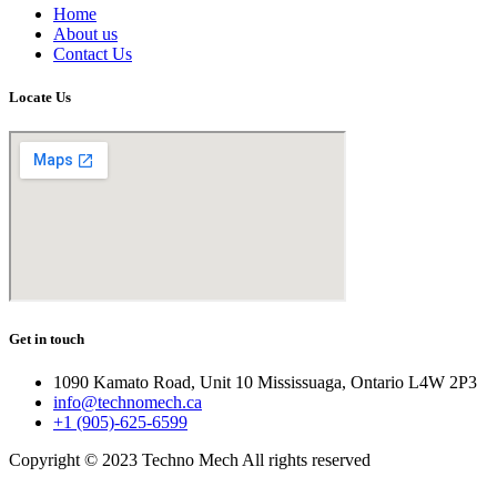
Home
About us
Contact Us
Locate Us
Get in touch
1090 Kamato Road, Unit 10 Mississuaga, Ontario L4W 2P3
info@technomech.ca
+1 (905)-625-6599
Copyright © 2023 Techno Mech All rights reserved