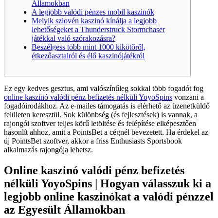
Államokban
A legjobb valódi pénzes mobil kaszinók
Melyik szlovén kaszinó kínálja a legjobb
lehetőségeket a Thunderstruck Stormchaser
játékkal való szórakozásra?
Beszélgess több mint 1000 kikötőről,
étkezőasztalról és élő kaszinójátékról
Ez egy kedves gesztus, ami valószínűleg sokkal több fogadót fog
online kaszinó valódi pénz befizetés nélküli YoyoSpins
vonzani a
fogadóirodákhoz. Az e-mailes támogatás is elérhető az üzenetküldő
felületen keresztül. Sok különbség (és fejlesztések) is vannak, a
rajongói szoftver teljes körű letöltése és felépítése elképesztően
hasonlít ahhoz, amit a PointsBet a cégnél bevezetett.
Ha érdekel az
új PointsBet szoftver, akkor a friss Enthusiasts Sportsbook
alkalmazás rajongója lehetsz.
Online kaszinó valódi pénz befizetés
nélküli YoyoSpins | Hogyan válasszuk ki a
legjobb online kaszinókat a valódi pénzzel
az Egyesült Államokban