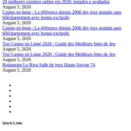
20 melhores cassinos online em 2026: testados e avaliados
August 5, 2026
Casino en ligne : La référence depuis 2006 des jeux gratuits sans
téléchargement avec bonus exclusifs
August 5, 2026
Casino en ligne : La référence depuis 2006 des jeux gratuits sans
téléchargement avec bonus exclusifs
August 5, 2026
Top Casino en Ligne 2026 : Guide des Meilleurs Sites de Jeu
August 5, 2026
Top Casino en Ligne 2026 : Guide des Meilleurs Sites de Jeu
August 5, 2026
Restaurant Le Riva Salle de jeux Haute-Savoie 74
August 5, 2026
Quick Links