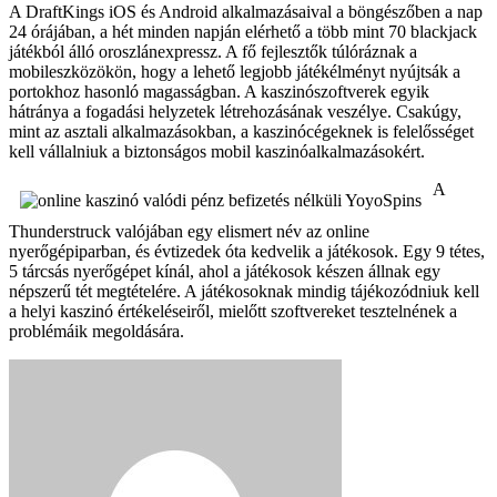
A DraftKings iOS és Android alkalmazásaival a böngészőben a nap
24 órájában, a hét minden napján elérhető a több mint 70 blackjack
játékból álló oroszlánexpressz. A fő fejlesztők túlóráznak a
mobileszközökön, hogy a lehető legjobb játékélményt nyújtsák a
portokhoz hasonló magasságban. A kaszinószoftverek egyik
hátránya a fogadási helyzetek létrehozásának veszélye. Csakúgy,
mint az asztali alkalmazásokban, a kaszinócégeknek is felelősséget
kell vállalniuk a biztonságos mobil kaszinóalkalmazásokért.
A
Thunderstruck valójában egy elismert név az online
nyerőgépiparban, és évtizedek óta kedvelik a játékosok. Egy 9 tétes,
5 tárcsás nyerőgépet kínál, ahol a játékosok készen állnak egy
népszerű tét megtételére. A játékosoknak mindig tájékozódniuk kell
a helyi kaszinó értékeléseiről, mielőtt szoftvereket tesztelnének a
problémáik megoldására.