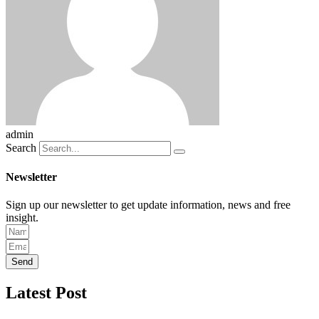
admin
Search
Newsletter
Sign up our newsletter to get update information, news and free
insight.
Send
Latest Post