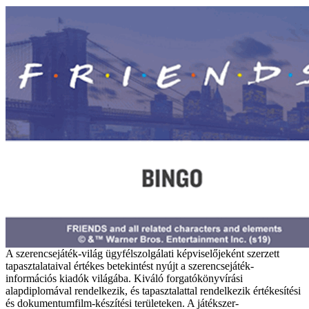
A szerencsejáték-világ ügyfélszolgálati képviselőjeként szerzett
tapasztalataival értékes betekintést nyújt a szerencsejáték-
információs kiadók világába. Kiváló forgatókönyvírási
alapdiplomával rendelkezik, és tapasztalattal rendelkezik értékesítési
és dokumentumfilm-készítési területeken. A játékszer-