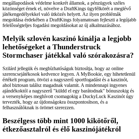
megállapodások védelme konkrét államok, a pénzügyek széles
közönséget érnek el, növelve a DraftKings ügyfélkörét a meglévő
játékengedélyekkel való ütközés helyett. Az ilyen problémák
megoldása érdekében a DraftKings folyamatosan fejleszti a legújabb
felelősségteljes fogadási megoldásokat az új alkalmazásához.
Melyik szlovén kaszinó kínálja a legjobb
lehetőségeket a Thunderstruck
Stormchaser játékkal való szórakozásra?
Szilárd jellegük és megbízhatóságuk biztosítja, hogy az online
szerencsejátékosok kedvence legyen. A MyBookie, egy hihetetlenül
értékelt program, ötvözi a nagyszerű sportfogadást és a kaszinót,
ahol biztosan találsz magadnak valamit. A mindennapi ingyenes
ajándékoktól a nagyszerű "küldd el egy barátodnak" bónuszokig és
a versenyképes meghívott csomagokig a DuckyLuck Kaszinót úgy
tervezték, hogy az újdonságokra összpontosítson, és a
felhasználóknak is örömet szerezzen.
Beszélgess több mint 1000 kikötőről,
étkezőasztalról és élő kaszinójátékról