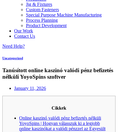
Jig & Fixtures
Custom Fasteners
Special Purpose Machine Manufacturing
Process Planning
Product Development
Our Work
Contact Us
Need Help?
Uncategorized
Tanúsított online kaszinó valódi pénz befizetés
nélküli YoyoSpins szoftver
January 11, 2026
Cikkek
Online kaszinó valódi pénz befizetés nélküli
YoyoSpins | Hogyan válasszuk ki a legjobb
online kaszinókat a valódi pénzzel az Egyesült