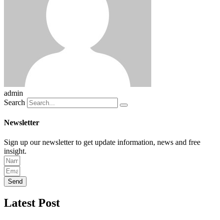
admin
Search
Newsletter
Sign up our newsletter to get update information, news and free
insight.
Send
Latest Post