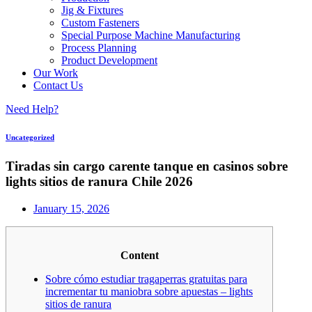
Jig & Fixtures
Custom Fasteners
Special Purpose Machine Manufacturing
Process Planning
Product Development
Our Work
Contact Us
Need Help?
Uncategorized
Tiradas sin cargo carente tanque en casinos sobre
lights sitios de ranura Chile 2026
January 15, 2026
Content
Sobre cómo estudiar tragaperras gratuitas para
incrementar tu maniobra sobre apuestas – lights
sitios de ranura