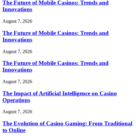
The Future of Mobile Casinos: Trends and
Innovations
August 7, 2026
The Future of Mobile Casinos: Trends and
Innovations
August 7, 2026
The Future of Mobile Casinos: Trends and
Innovations
August 7, 2026
The Impact of Artificial Intelligence on Casino
Operations
August 7, 2026
The Evolution of Casino Gaming: From Traditional
to Online