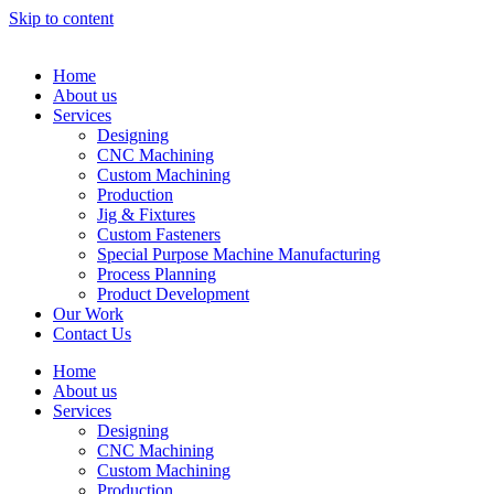
Skip to content
Home
About us
Services
Designing
CNC Machining
Custom Machining
Production
Jig & Fixtures
Custom Fasteners
Special Purpose Machine Manufacturing
Process Planning
Product Development
Our Work
Contact Us
Home
About us
Services
Designing
CNC Machining
Custom Machining
Production