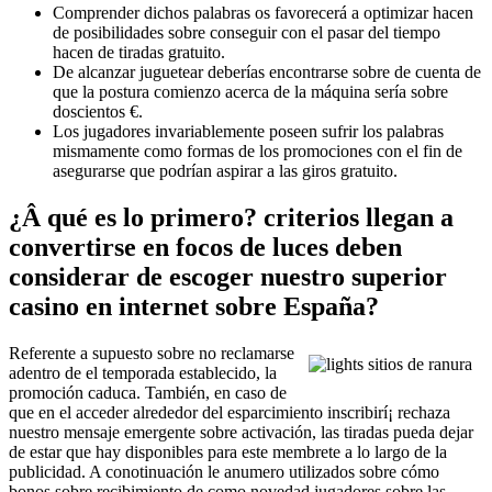
Comprender dichos palabras os favorecerá a optimizar hacen
de posibilidades sobre conseguir con el pasar del tiempo
hacen de tiradas gratuito.
De alcanzar juguetear deberías encontrarse sobre de cuenta de
que la postura comienzo acerca de la máquina serí­a sobre
doscientos €.
Los jugadores invariablemente poseen sufrir los palabras
mismamente­ como formas de los promociones con el fin de
asegurarse que podrían aspirar a las giros gratuito.
¿Â qué es lo primero? criterios llegan a
convertirse en focos de luces deben
considerar de escoger nuestro superior
casino en internet sobre España?
Referente a supuesto sobre no reclamarse
adentro de el temporada establecido, la
promoción caduca. También, en caso de
que en el acceder alrededor del esparcimiento inscribirí¡ rechaza
nuestro mensaje emergente sobre activación, las tiradas pueda dejar
de estar que hay disponibles para este membrete a lo largo de la
publicidad. A conotinuación le anumero utilizados sobre cómo
bonos sobre recibimiento de como novedad jugadores sobre las