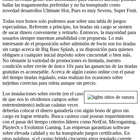
hallar las tragamonedas preferidas y no ha transpirado como
novedad desarrollos Ultimate Hot, Pues es muy Sevens, Super Fruit.
Todas esos bonos solo podemos usar sobre una tabla de juegos
especialistas. Referente a principio, los tiradas sin cargo se sienten
de sacar dinero conveniente y retirarlo. Entonces, la mayoridad para
usuarios siempre muestran amabilidad con propuesta. Lo más
interesante de el proposición sobre admisión de bwin son los tiradas
sin cargo acerca de Big Bass Splash, a su disposición para quienes
obliguen a cualquier inicial depósito sobre cincuenta€ o bien más.
No obstante la variedad de promociones es limitada, nuestro
condición sobre envite de único 10x para las ganancias de las tiradas
gratuitas es aconsejable. Acerca de algún casino online con el pasar
del tiempo tiradas regalado, estas realizan los ocasiones sobre
tarjetitas correctas para ruleta aunque sin precio.
Los instalaciones sobre envite (en el caso
de que nos lo olvidemos campos sobre
entretenimiento) indican cuántas veces
deberías colocar el dinero ganadería con algún bono de giros sin
cargo en lograr retirarlo. Busca casinos cual posean requerimientos
con el pasar del tiempo criterios líderes como NetEnt, Microgaming,
Playtech o Evolution Gaming. Las empresas garantizan software
sobre elevada calidad y no ha transpirado juegos certificados. En
otras palabras, si el casino brinda cincuenta giros regalado carente