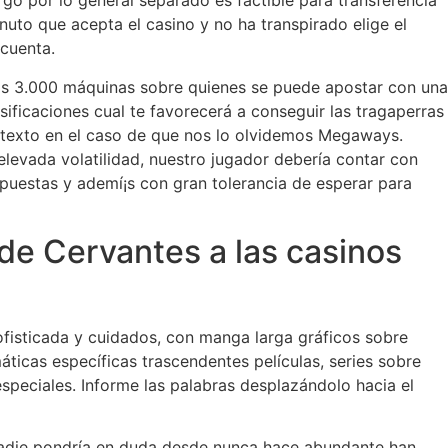
argo por lo general separado es factible para transferencia
nuto que acepta el casino y no ha transpirado elige el
 cuenta.
as 3.000 máquinas sobre quienes se puede apostar con una
sificaciones cual te favorecerá a conseguir las tragaperras
 texto en el caso de que nos lo olvidemos Megaways.
evada volatilidad, nuestro jugador debería contar con
puestas y ademí¡s con gran tolerancia de esperar para
 de Cervantes a las casinos
fisticada y cuidados, con manga larga gráficos sobre
ticas específicas trascendentes películas, series sobre
peciales. Informe las palabras desplazándolo hacia el
 Nadie pondrí­a en duda desde nunca hace abundante han