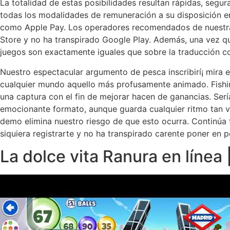
La totalidad de estas posibilidades resultan rápidas, segu
todas los modalidades de remuneración a su disposición en
como Apple Pay. Los operadores recomendados de nuestra l
Store y no ha transpirado Google Play. Además, una vez q
juegos son exactamente iguales que sobre la traducción con
Nuestro espectacular argumento de pesca inscribirí¡ mira e
cualquier mundo aquello más profusamente animado. Fishin
una captura con el fin de mejorar hacen de ganancias. Serí
emocionante formato, aunque guarda cualquier ritmo tan ver
demo elimina nuestro riesgo de que esto ocurra. Continúa 
siquiera registrarte y no ha transpirado carente poner en pe
La dolce vita Ranura en línea