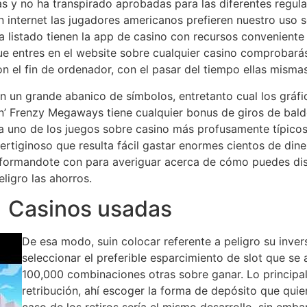
ras y no ha transpirado aprobadas para las diferentes regu
 internet las jugadores americanos prefieren nuestro uso s
istado tienen la app de casino con recursos conveniente 
ue entres en el website sobre cualquier casino comprobar
 el fin de ordenador, con el pasar del tiempo ellas mismas
n un grande abanico de símbolos, entretanto cual los gráfi
’ Frenzy Megaways tiene cualquier bonus de giros de balde
­a uno de los juegos sobre casino más profusamente tí­pico
tiginoso que resulta fácil gastar enormes cientos de diner
formandote con para averiguar acerca de cómo puedes disfru
ligro las ahorros.
 | Casinos usadas
De esa modo, suin colocar referente a peligro su inver
seleccionar el preferible esparcimiento de slot que se
100,000 combinaciones otras sobre ganar. Lo principal se
retribución, ahí escoger la forma de depósito que quie