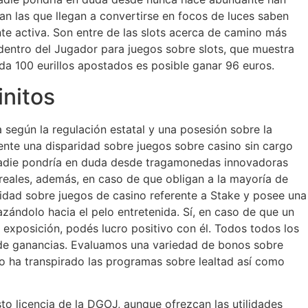
tan las que llegan a convertirse en focos de luces saben
te activa. Son entre de las slots acerca de camino más
dentro del Jugador para juegos sobre slots, que muestra
da 100 eurillos apostados es posible ganar 96 euros.
initos
a según la regulación estatal y una posesión sobre la
nte una disparidad sobre juegos sobre casino sin cargo
 nadie pondrí­a en duda desde tragamonedas innovadoras
 reales, además, en caso de que obligan a la mayoría de
sidad sobre juegos de casino referente a Stake y posee una
zándolo hacia el pelo entretenida. Sí, en caso de que un
o exposición, podés lucro positivo con él. Todos todos los
de ganancias. Evaluamos una variedad de bonos sobre
o ha transpirado las programas sobre lealtad así­ como
to licencia de la DGOJ, aunque ofrezcan las utilidades