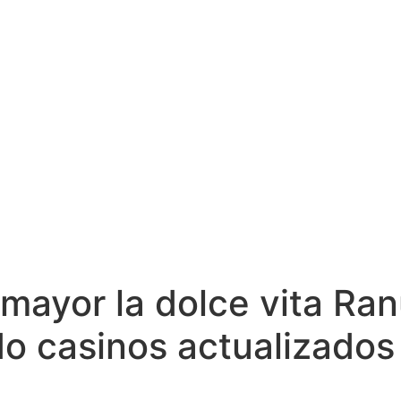
ayor la dolce vita Ran
ado casinos actualizado