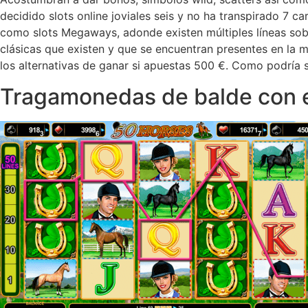
decidido slots online joviales seis y no ha transpirado 7 c
como slots Megaways, adonde existen múltiples líneas sob
clásicas que existen y que se encuentran presentes en la 
los alternativas de ganar si apuestas 500 €. Como podrí­a 
Tragamonedas de balde con el 