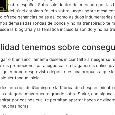
sobre español. Sobresale dentro del mercado por las b
del túnel carpiano folleto sobre juegos sobre mesa co
o ofrece ganancias bajas así­ como asiduos indumentarias 
amos demasiadas rondas de bonos y no ha transpirado te 
sde la biografía y la temática incluso la sonido y no ha tr
lidad tenemos sobre conseguir
r o bien sencillamente deseas iniciar falto arriesgar su re
otras promociones para juguetear en tragaperras online jov
ualquier bono desprovisto depósito es una propuesta que l
lquier tanque inicial.
es criterios de iGaming de la fábrica de el esparcimiento 
 una categoría mayormente grande sobre Stake, con algunas
irar por casinos cual te permitan apartar hacen de dinero 
e muchas horas.