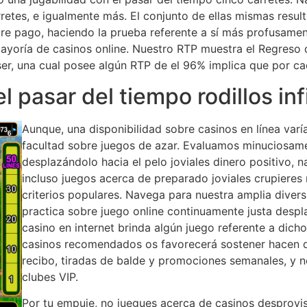
arretes, e igualmente más. El conjunto de ellas mismas resul
re pago, haciendo la prueba referente a sí más profusamen
mayoría de casinos online. Nuestro RTP muestra el Regreso 
ser, una cual posee algún RTP de el 96% implica que por ca
pasar del tiempo rodillos inf
Aunque, una disponibilidad sobre casinos en línea varí
facultad sobre juegos de azar. Evaluamos minuciosame
desplazándolo hacia el pelo joviales dinero positivo,
incluso juegos acerca de preparado joviales crupieres
criterios populares. Navega para nuestra amplia diver
practica sobre juego online continuamente justa despla
casino en internet brinda algún juego referente a dich
casinos recomendados os favorecerá sostener hacen 
recibo, tiradas de balde y promociones semanales, y n
clubes VIP.
Por tu empuje, no juegues acerca de casinos desprovis