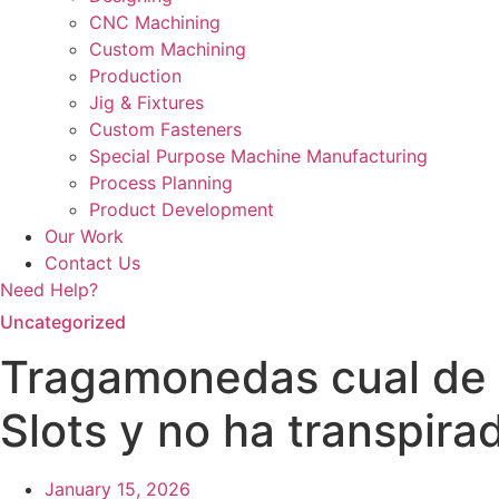
CNC Machining
Custom Machining
Production
Jig & Fixtures
Custom Fasteners
Special Purpose Machine Manufacturing
Process Planning
Product Development
Our Work
Contact Us
Need Help?
Uncategorized
Tragamonedas cual de m
Slots y no ha transpir
January 15, 2026