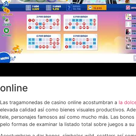
online
Las tragamonedas de casino online acostumbran a
la dolc
elevada calidad así­ como bienes visuales productivos. Ade
tele, personajes famosos así­ como mucho más. Las bonos 
pelo formas de examinar la listado total sobre juegos a su 
Acostumbran a dar bonos, símbolos wild, scatters así­ com