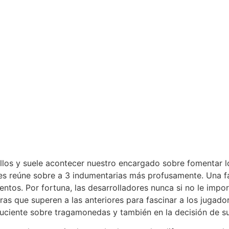
illos y suele acontecer nuestro encargado sobre fomentar l
ces reúne sobre a 3 indumentarias más profusamente. Una fa
ientos.
Por fortuna, las desarrolladores nunca si no le imp
as que superen a las anteriores para fascinar a los jugador
eluciente sobre tragamonedas y también en la decisión de s