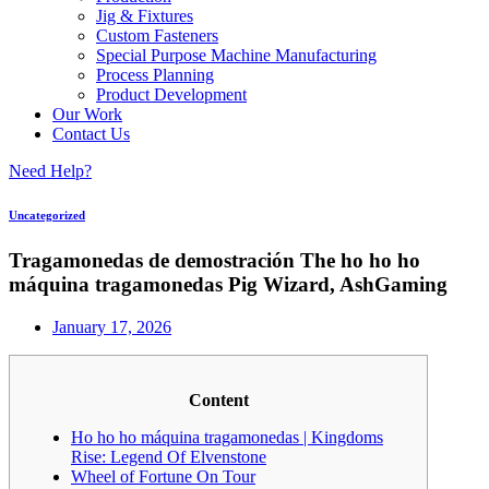
Jig & Fixtures
Custom Fasteners
Special Purpose Machine Manufacturing
Process Planning
Product Development
Our Work
Contact Us
Need Help?
Uncategorized
Tragamonedas de demostración The ho ho ho
máquina tragamonedas Pig Wizard, AshGaming
January 17, 2026
Content
Ho ho ho máquina tragamonedas | Kingdoms
Rise: Legend Of Elvenstone
Wheel of Fortune On Tour