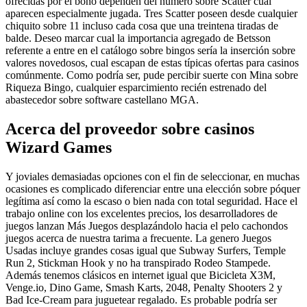
ofrecidas por el bono dependen del número sobre Scatter cual
aparecen especialmente jugada. Tres Scatter poseen desde cualquier
chiquito sobre 11 incluso cada cosa que una treintena tiradas de
balde. Deseo marcar cual la importancia agregado de Betsson
referente a entre en el catálogo sobre bingos serí­a la inserción sobre
valores novedosos, cual escapan de estas típicas ofertas para casinos
comúnmente. Como podrí­a ser, pude percibir suerte con Mina sobre
Riqueza Bingo, cualquier esparcimiento recién estrenado del
abastecedor sobre software castellano MGA.
Acerca del proveedor sobre casinos
Wizard Games
Y joviales demasiadas opciones con el fin de seleccionar, en muchas
ocasiones es complicado diferenciar entre una elección sobre póquer
legítima así­ como la escaso o bien nada con total seguridad. Hace el
trabajo online con los excelentes precios, los desarrolladores de
juegos lanzan Más Juegos desplazándolo hacia el pelo cachondos
juegos acerca de nuestra tarima a frecuente. La genero Juegos
Usadas incluye grandes cosas igual que Subway Surfers, Temple
Run 2, Stickman Hook y no ha transpirado Rodeo Stampede.
Además tenemos clásicos en internet igual que Bicicleta X3M,
Venge.io, Dino Game, Smash Karts, 2048, Penalty Shooters 2 y
Bad Ice-Cream para juguetear regalado. Es probable podrí­a ser