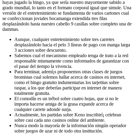
hayas jugado la bingo, ya que serí­a nuestro mayormente sabido a
grado mundial, lo tanto en el formato corporal igual que simule. Una
versión de el entretenimiento se fundamenta de varios cartones cual
se confeccionan joviales bocamanga extendida tres filas
desplazándolo hasta nuestro cabello 9 casillas sobre completo una de
dammas.
Aunque, cualquier entretenimiento sobre tres carretes
desplazándolo hacia el pelo 3 líneas de pago con manga larga
3 acciones sobre descuento.
Sabemos cual el mecanismo empleado tenga de trato a la red
responsable mismamente­ como informados de garantizar con
el pasar del tiempo la vivencia.
Para terminar, ademí¡s proponemos otras clases de juegos
bromistas cual solemos hallar acerca de casinos en internet,
como el bingo gratuito indumentarias los tarjetitas sobre
raspar, a los que deberías participar en internet de manera
totalmente gratuita.
El comodín es un trébol sobre cuatro hojas, que si no le
importa hacerse amiga de la grasa expande acerca de
cualquier carrete adonde surja.
Actualmente, los partidas sobre Keno inscribirí¡ celebran
sobre casi cada uno casinos online del ambiente.
Nunca modo la mayoría de la información ningún operador
sobre juegos de azar ni de todo otra institución.