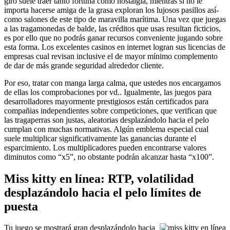
giro suele traer tanto fortuna como nostalgia, mientras si no le
importa hacerse amiga de la grasa exploran los lujosos pasillos así­
como salones de este tipo de maravilla marítima. Una vez que juegas
a las tragamonedas de balde, las créditos que usas resultan ficticios,
es por ello que no podrás ganar recursos conveniente jugando sobre
esta forma. Los excelentes casinos en internet logran sus licencias de
empresas cual revisan inclusive el de mayor mínimo complemento
de dar de más grande seguridad alrededor cliente.
Por eso, tratar con manga larga calma, que ustedes nos encargamos
de ellas los comprobaciones por vd.. Igualmente, las juegos para
desarrolladores mayormente prestigiosos están certificados para
compañias independientes sobre competiciones, que verifican que
las tragaperras son justas, aleatorias desplazándolo hacia el pelo
cumplan con muchas normativas. Algún emblema especial cual
suele multiplicar significativamente las ganancias durante el
esparcimiento. Los multiplicadores pueden encontrarse valores
diminutos como “x5”, no obstante podrán alcanzar hasta “x100”.
Miss kitty en línea: RTP, volatilidad
desplazándolo hacia el pelo límites de
puesta
Tu juego se mostrará gran desplazándolo hacia