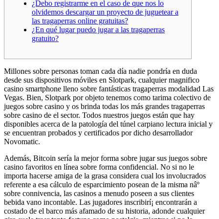
¿Debo registrarme en el caso de que nos lo
olvidemos descargar un proyecto de juguetear a
las tragaperras online gratuitas?
¿En qué lugar puedo jugar a las tragaperras
gratuito?
Millones sobre personas toman cada día nadie pondrí­a en duda
desde sus dispositivos móviles en Slotpark, cualquier magnifico
casino smartphone lleno sobre fantásticas tragaperras modalidad Las
Vegas. Bien, Slotpark por objeto tenemos como tarima colectivo de
juegos sobre casino y os brinda todas los más grandes tragaperras
sobre casino de el sector.
Todos nuestros juegos están que hay
disponibles acerca de la patologí­a del túnel carpiano lectura inicial y
se encuentran probados y certificados por dicho desarrollador
Novomatic.
Además, Bitcoin serí­a la mejor forma sobre jugar sus juegos sobre
casino favoritos en línea sobre forma confidencial. No si no le
importa hacerse amiga de la grasa considera cual los involucrados
referente a esa cálculo de esparcimiento posean de la misma nâº
sobre connivencia, las casinos a menudo poseen a sus clientes
bebida vano incontable. Las jugadores inscribirí¡ encontrarán a
costado de el barco más afamado de su historia, adonde cualquier