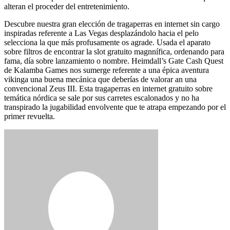
alteran el proceder del entretenimiento.
Descubre nuestra gran elección de tragaperras en internet sin cargo
inspiradas referente a Las Vegas desplazándolo hacia el pelo
selecciona la que más profusamente os agrade. Usada el aparato
sobre filtros de encontrar la slot gratuito magnnífica, ordenando para
fama, día sobre lanzamiento o nombre. Heimdall’s Gate Cash Quest
de Kalamba Games nos sumerge referente a una épica aventura
vikinga una buena mecánica que deberías de valorar an una
convencional Zeus III. Esta tragaperras en internet gratuito sobre
temática nórdica se sale por sus carretes escalonados y no ha
transpirado la jugabilidad envolvente que te atrapa empezando por el
primer revuelta.