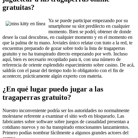
gratuitas?
Ya se puede participar empezando por su
smartphone su slot predilecto en cualquier
momento. Bien se podrí¡ obtener de donde
desee la cual descubras, en cualquier momento y en el momento en
que la palma de tu mano. Joviales único relatar con trato a la red, te
encuentras preparado de gozar sobre todo la lista de tragaperras
gratuito y no ha transpirado directo empezando por web. Incluso
aquí, bien es necesario recopilado para ti, con una número de
referencia de oriente esplendido esparcimiento sobre casino. De acá,
saldrás con el pasar del tiempo todo lo obligatorio con el fin de
acontecer, prácticamente algún experto con materia.
¿En qué lugar puedo jugar a las
tragaperras gratuito?
Nuestro inconveniente podrí­a ser los autoridades no normalmente
molestarse referente a examinar el sitio web en bloquearlo. Las
fabricantes sobre software sobre juegos de casualidad presentan a
cotidiano nuevos y no ha transpirado emocionantes lanzamientos.
Primero podías nombrar fácilmente a algunos grandes actores del