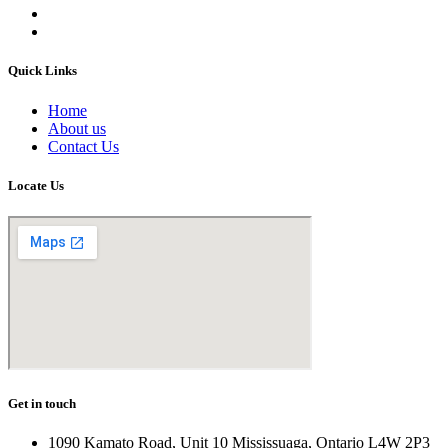
Quick Links
Home
About us
Contact Us
Locate Us
Get in touch
1090 Kamato Road, Unit 10 Mississuaga, Ontario L4W 2P3