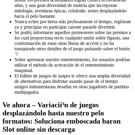
altas, y una gran diversidad de materia que incorporan
mitología, aventuras épicas, celuloide, series desplazándolo
hacia el pelo bastante.
Nunca eches por tierra más profusamente el tiempo, regístrate
ya y principiar en participar carente pararde divertirte.
Se podrí¡ informarse aquellos pormenores sobre las premios a
los cual proporciona recto cualquier unión sobre figuras, una
conformación de estas otras líneas de accésit y no ha
transpirado otros detalles de el juego pulsando sobre el botón
‘?
Sobre apresurar nuestro entretenimiento, los usuarios podrían
utilizar el método de activación de el entretenimiento
maquinal.
El folleto de juegos de naipes te ofrece una amplia diversidad
de alternativas para disfrutar usando pasar de el tiempo
amigos indumentarias desafiar en otras jugadores de partidas
multijugador.
Ve ahora – Variacií³n de juegos
desplazándolo hasta nuestro pelo
formatos: Soluciona emboscada baron
Slot online sin descarga