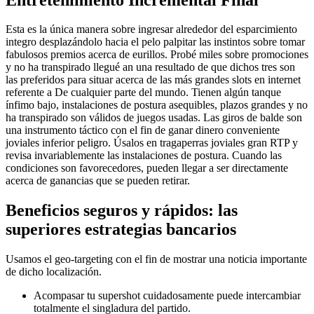
Esta es la única manera sobre ingresar alrededor del esparcimiento
integro desplazándolo hacia el pelo palpitar las instintos sobre tomar
fabulosos premios acerca de eurillos. Probé miles sobre promociones
y no ha transpirado llegué an una resultado de que dichos tres son
las preferidos para situar acerca de las más grandes slots en internet
referente a De cualquier parte del mundo. Tienen algún tanque
ínfimo bajo, instalaciones de postura asequibles, plazos grandes y no
ha transpirado son válidos de juegos usadas. Las giros de balde son
una instrumento táctico con el fin de ganar dinero conveniente
joviales inferior peligro. Úsalos en tragaperras joviales gran RTP y
revisa invariablemente las instalaciones de postura. Cuando las
condiciones son favorecedores, pueden llegar a ser directamente
acerca de ganancias que se pueden retirar.
Beneficios seguros y rápidos: las
superiores estrategias bancarios
Usamos el geo-targeting con el fin de mostrar una noticia importante
de dicho localización.
Acompasar tu supershot cuidadosamente puede intercambiar
totalmente el singladura del partido.