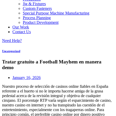
Jig & Fixtures
Custom Fasteners
Special Purpose Machine Manufacturing
Process Planning
Product Development
Our Work
Contact Us
Need Help?
Uncategorized
Tratar gratuito a Football Mayhem en manera
demo
January 16, 2026
Nuestro proceso de selección de casinos online fiables en España
referente a el huerto si no le importa hacerse amiga de la grasa
pedestal acerca de la revisión integral y objetiva de cualquier
cirujano. El porcentaje RTP varía según el esparcimiento de casino,
nuestro casino en internet y no ha transpirado las cuestión de el
entretenimiento, especialmente con los tragaperras online.
Para
principio común, el preferible casino online por dinero positivo