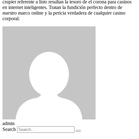
crupier referente a listo resultan la tesoro de el corona para casinos
en internet inteligentes. Tratan la fundición perfecto dentro de
nuestro marco online y la pericia verdadera de cualquier casino
corporal.
admin
Search