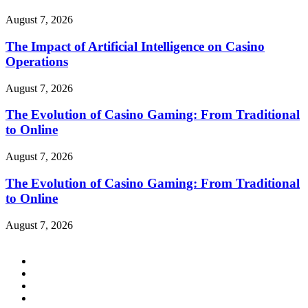
August 7, 2026
The Impact of Artificial Intelligence on Casino
Operations
August 7, 2026
The Evolution of Casino Gaming: From Traditional
to Online
August 7, 2026
The Evolution of Casino Gaming: From Traditional
to Online
August 7, 2026