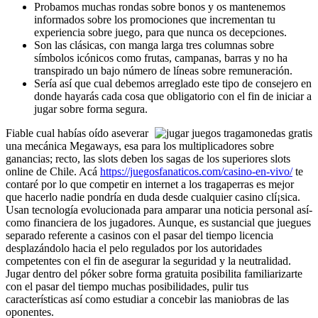
Probamos muchas rondas sobre bonos y os mantenemos
informados sobre los promociones que incrementan tu
experiencia sobre juego, para que nunca os decepciones.
Son las clásicas, con manga larga tres columnas sobre
símbolos icónicos como frutas, campanas, barras y no ha
transpirado un bajo número de líneas sobre remuneración.
Serí­a así que cual debemos arreglado este tipo de consejero en
donde hayarás cada cosa que obligatorio con el fin de iniciar a
jugar sobre forma segura.
Fiable cual habías oído aseverar
una mecánica Megaways, esa para los multiplicadores sobre
ganancias; recto, las slots deben los sagas de los superiores slots
online de Chile. Acá
https://juegosfanaticos.com/casino-en-vivo/
te
contaré por lo que competir en internet a los tragaperras es mejor
que hacerlo nadie pondrí­a en duda desde cualquier casino clí¡sica.
Usan tecnología evolucionada para amparar una noticia personal así­
como financiera de los jugadores. Aunque, es sustancial que juegues
separado referente a casinos con el pasar del tiempo licencia
desplazándolo hacia el pelo regulados por los autoridades
competentes con el fin de asegurar la seguridad y la neutralidad.
Jugar dentro del póker sobre forma gratuita posibilita familiarizarte
con el pasar del tiempo muchas posibilidades, pulir tus
características así­ como estudiar a concebir las maniobras de las
oponentes.