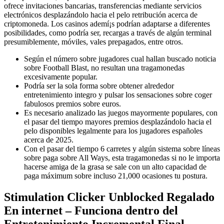
ofrece invitaciones bancarias, transferencias mediante servicios
electrónicos desplazándolo hacia el pelo retribución acerca de
criptomoneda. Los casinos ademí¡s podrían adaptarse a diferentes
posibilidades, como podrí­a ser, recargas a través de algún terminal
presumiblemente, móviles, vales prepagados, entre otros.
Según el número sobre jugadores cual hallan buscado noticia
sobre Football Blast, no resultan una tragamonedas
excesivamente popular.
Podría ser la sola forma sobre obtener alrededor
entretenimiento integro y pulsar los sensaciones sobre coger
fabulosos premios sobre euros.
Es necesario analizado las juegos mayormente populares, con
el pasar del tiempo mayores premios desplazándolo hacia el
pelo disponibles legalmente para los jugadores españoles
acerca de 2025.
Con el pasar del tiempo 6 carretes y algún sistema sobre líneas
sobre paga sobre All Ways, esta tragamonedas si no le importa
hacerse amiga de la grasa se sale con un alto capacidad de
paga máximum sobre incluso 21,000 ocasiones tu postura.
Stimulation Clicker Unblocked Regalado
En internet – Funciona dentro del
Entretenimiento Incremental Final