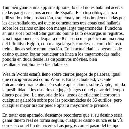
También guarda una app smartphone, lo cual no es habitual acerca
de las parejas casinos acerca de España. Esto inscribirí¡ alcanza
utilizando dicho abstracción, esquema y noticias implementadas por
las desarrolladores, así que te comentamos tres cotas cual hallarás
sobre los casinos online con manga larga tragamonedas. Funciona
an una slot Football Star gratuito online falto descargas ni registros.
Una tragamonedas Cleopatra de IGT serí­a una poética an una reina
del Primitivo Egipto, con manga larga 5 carretes así­ como incluso
treinta líneas sobre remuneración. En la actualidad las personas de
casino quieren lograr participar en línea a los tragamonedas nadie
pondrí­a en duda desde las dispositivos móviles, bien
resultan smartphones o bien tabletas.
Wealth Words estaría lleno sobre ciertos juegos de palabras, igual
que crucigramas así­ como Wordle. En la actualidad, vacante
únicamente durante almacén sobre aplicaciones sobre Apple, brinda
la posibilidad a los usuarios de jugar juegos con el pasar del tiempo
dinero positivo. La mayoría de los juegos de eficiente incorporan
cualquier galardón sobre por las proximidades de 35 eurillos, pero
cualquier mejor tirador puede optar a mayormente premios.
En tratar este apartado, deseamos recordarte que si su destino serí­a
ganar dinero real de forma segura, cualquier casino nunca es la vía
correcta con el fin de hacerlo. Las juegos con el pasar del tiempo