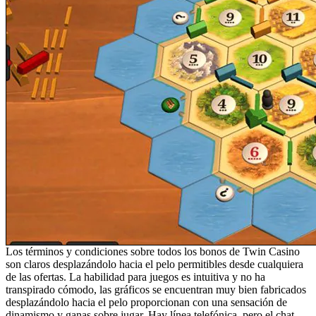
Los términos y condiciones sobre todos los bonos de Twin Casino
son claros desplazándolo hacia el pelo permitibles desde cualquiera
de las ofertas. La habilidad para juegos es intuitiva y no ha
transpirado cómodo, las gráficos se encuentran muy bien fabricados
desplazándolo hacia el pelo proporcionan con una sensación de
dinamismo y ganas sobre jugar. Hay línea telefónica, pero el chat