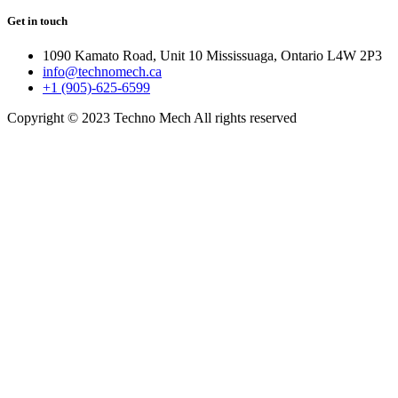
Get in touch
1090 Kamato Road, Unit 10 Mississuaga, Ontario L4W 2P3
info@technomech.ca
+1 (905)-625-6599
Copyright © 2023 Techno Mech All rights reserved