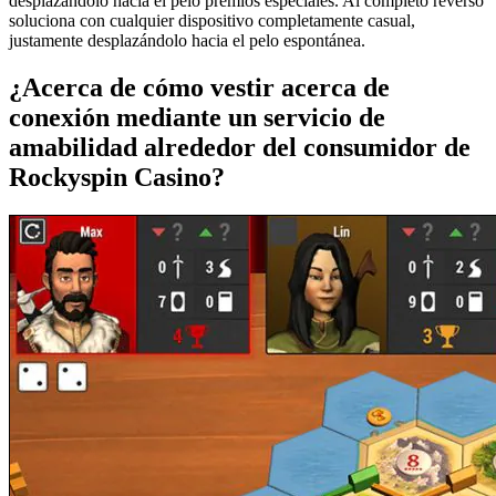
desplazándolo hacia el pelo premios especiales. Al completo reverso
soluciona con cualquier dispositivo completamente casual,
justamente desplazándolo hacia el pelo espontánea.
¿Acerca de cómo vestir acerca de
conexión mediante un servicio de
amabilidad alrededor del consumidor de
Rockyspin Casino?