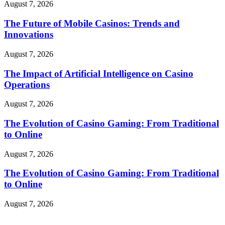
August 7, 2026
The Future of Mobile Casinos: Trends and
Innovations
August 7, 2026
The Impact of Artificial Intelligence on Casino
Operations
August 7, 2026
The Evolution of Casino Gaming: From Traditional
to Online
August 7, 2026
The Evolution of Casino Gaming: From Traditional
to Online
August 7, 2026