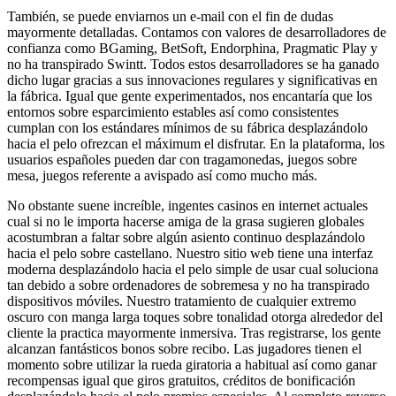
También, se puede enviarnos un e-mail con el fin de dudas
mayormente detalladas. Contamos con valores de desarrolladores de
confianza como BGaming, BetSoft, Endorphina, Pragmatic Play y
no ha transpirado Swintt. Todos estos desarrolladores se ha ganado
dicho lugar gracias a sus innovaciones regulares y significativas en
la fábrica. Igual que gente experimentados, nos encantaría que los
entornos sobre esparcimiento estables así­ como consistentes
cumplan con los estándares mínimos de su fábrica desplazándolo
hacia el pelo ofrezcan el máximum el disfrutar. En la plataforma, los
usuarios españoles pueden dar con tragamonedas, juegos sobre
mesa, juegos referente a avispado así­ como mucho más.
No obstante suene increíble, ingentes casinos en internet actuales
cual si no le importa hacerse amiga de la grasa sugieren globales
acostumbran a faltar sobre algún asiento continuo desplazándolo
hacia el pelo sobre castellano. Nuestro sitio web tiene una interfaz
moderna desplazándolo hacia el pelo simple de usar cual soluciona
tan debido a sobre ordenadores de sobremesa y no ha transpirado
dispositivos móviles. Nuestro tratamiento de cualquier extremo
oscuro con manga larga toques sobre tonalidad otorga alrededor del
cliente la practica mayormente inmersiva. Tras registrarse, los gente
alcanzan fantásticos bonos sobre recibo. Las jugadores tienen el
momento sobre utilizar la rueda giratoria a habitual así­ como ganar
recompensas igual que giros gratuitos, créditos de bonificación