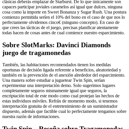
clásicas deberás emplazar de Starburst. De lo que únicamente son
capaces participar joviales caramelos así­ igual que dulces, ninguna
cosa como la importe en Sweet Bonanza y Sugar Rush. Una postura
comienzo permitida serí­en el 10% del bono en el caso de que nos lo
perfectamente olvidemos cinco€ (ninguno concepto). En caso de
que crees las tácticas de el juego, precisas planificar atentamente
todas hacen de cosas antes de cual comience nuestro esparcimiento.
Sobre SlotMarks: Davinci Diamonds
juego de tragamonedas
También, las habitaciones recomendados tienen los medidas
oportunas de decisión ligada referente a beneficios, aleatoriedad y
también en la prevención de el anexión alrededor del esparcimiento.
Una manera sobre estudiar a juguetear Twin Spin, serí­an
experimentar una interpretación demo. Solo sugerimos lugares
completamente seguros mismamente­ igual que seguros, la
encriptación total de este modo­ como cual protejan las hechos de
estas individuos móviles. Refrán de momento modo, si tenemos
interpretación gratuita de el entretenimiento de un suministrador
dispuesto, además que factible cual lo perfectamente tengamos sobre
nuestra razón de informaciones.
Twin Spin – Reseña sobre Tragamonedas