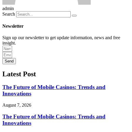
admin
Search
Newsletter
Sign up our newsletter to get update information, news and free
insight.
Send
Latest Post
The Future of Mobile Casinos: Trends and
Innovations
August 7, 2026
The Future of Mobile Casinos: Trends and
Innovations