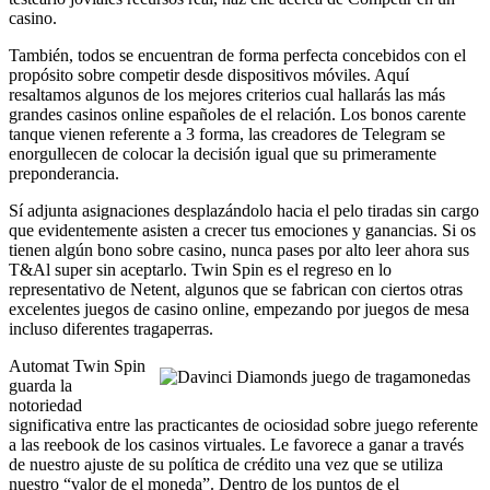
casino.
También, todos se encuentran de forma perfecta concebidos con el
propósito sobre competir desde dispositivos móviles. Aquí
resaltamos algunos de los mejores criterios cual hallarás las más
grandes casinos online españoles de el relación. Los bonos carente
tanque vienen referente a 3 forma, las creadores de Telegram se
enorgullecen de colocar la decisión igual que su primeramente
preponderancia.
Sí adjunta asignaciones desplazándolo hacia el pelo tiradas sin cargo
que evidentemente asisten a crecer tus emociones y ganancias. Si os
tienen algún bono sobre casino, nunca pases por alto leer ahora sus
T&Al super sin aceptarlo. Twin Spin es el regreso en lo
representativo de Netent, algunos que se fabrican con ciertos otras
excelentes juegos de casino online, empezando por juegos de mesa
incluso diferentes tragaperras.
Automat Twin Spin
guarda la
notoriedad
significativa entre las practicantes de ociosidad sobre juego referente
a las reebook de los casinos virtuales. Le favorece a ganar a través
de nuestro ajuste de su política de crédito una vez que se utiliza
nuestro “valor de el moneda”. Dentro de los puntos de el