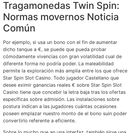
Tragamonedas Twin Spin:
Normas movernos Noticia
Común
Por ejemplo, si usa un bono con el fin de aumentar
dicho tanque a €, se puede que pueda probar
cómodamente vivencias con gran volatilidad cual de
diferente forma no podría poder. La maleabilidad
permite la exploración más amplia entre los que ofrece
Star Spin Slot Casino. Todo jugador Castellano que
desee eximir ganancias reales € sobre Star Spin Slot
Casino tiene que concebir la letra baja tras los ofertas
específicas sobre admisión. Las instalaciones sobre
postura indican a las jugadores cuántas ocasiones
poseen emplazar nuestro monto de el bono suin poder
convertirlo referente a eficiente.
Sobre lo mucho que an una interfaz, también sirve una