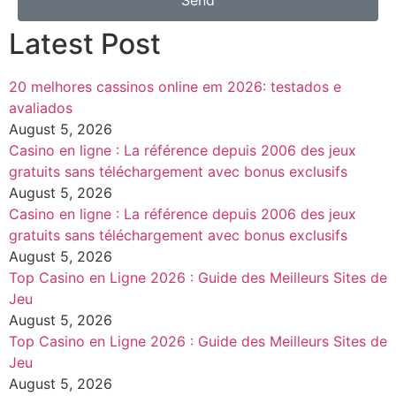
Send
Latest Post
20 melhores cassinos online em 2026: testados e
avaliados
August 5, 2026
Casino en ligne : La référence depuis 2006 des jeux
gratuits sans téléchargement avec bonus exclusifs
August 5, 2026
Casino en ligne : La référence depuis 2006 des jeux
gratuits sans téléchargement avec bonus exclusifs
August 5, 2026
Top Casino en Ligne 2026 : Guide des Meilleurs Sites de
Jeu
August 5, 2026
Top Casino en Ligne 2026 : Guide des Meilleurs Sites de
Jeu
August 5, 2026