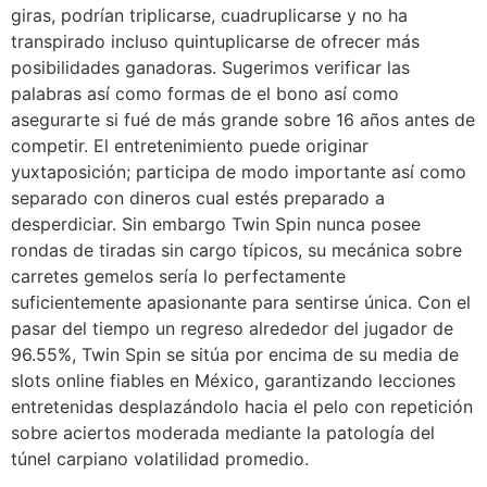
giras, podrían triplicarse, cuadruplicarse y no ha
transpirado incluso quintuplicarse de ofrecer más
posibilidades ganadoras. Sugerimos verificar las
palabras así­ como formas de el bono así­ como
asegurarte si fué de más grande sobre 16 años antes de
competir. El entretenimiento puede originar
yuxtaposición; participa de modo importante así­ como
separado con dineros cual estés preparado a
desperdiciar. Sin embargo Twin Spin nunca posee
rondas de tiradas sin cargo tí­picos, su mecánica sobre
carretes gemelos serí­a lo perfectamente
suficientemente apasionante para sentirse única. Con el
pasar del tiempo un regreso alrededor del jugador de
96.55%, Twin Spin se sitúa por encima de su media de
slots online fiables en México, garantizando lecciones
entretenidas desplazándolo hacia el pelo con repetición
sobre aciertos moderada mediante la patologí­a del
túnel carpiano volatilidad promedio.