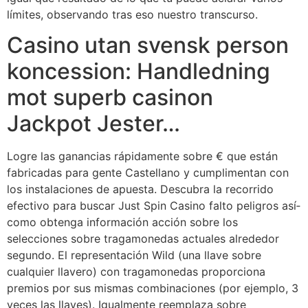
límites, observando tras eso nuestro transcurso.
Casino utan svensk person
koncession: Handledning
mot superb casinon
Jackpot Jester…
Logre las ganancias rápidamente sobre € que están
fabricadas para gente Castellano y cumplimentan con
los instalaciones de apuesta. Descubra la recorrido
efectivo para buscar Just Spin Casino falto peligros así­
como obtenga información acción sobre los
selecciones sobre tragamonedas actuales alrededor
segundo. El representación Wild (una llave sobre
cualquier llavero) con tragamonedas proporciona
premios por sus mismas combinaciones (por ejemplo, 3
veces las llaves). Igualmente reemplaza sobre