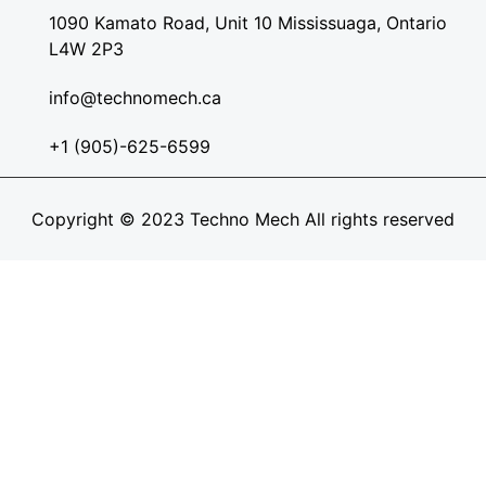
1090 Kamato Road, Unit 10 Mississuaga, Ontario
L4W 2P3
info@technomech.ca
+1 (905)-625-6599
Copyright © 2023 Techno Mech All rights reserved