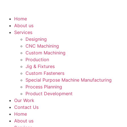
Home
About us
Services
Designing
CNC Machining
Custom Machining
Production
Jig & Fixtures
Custom Fasteners
Special Purpose Machine Manufacturing
Process Planning
Product Development
Our Work
Contact Us
Home
About us