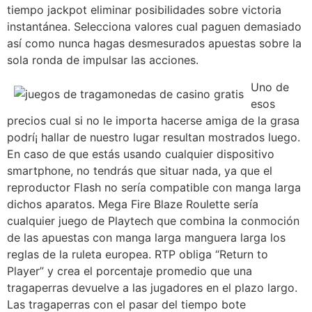
tiempo jackpot eliminar posibilidades sobre victoria
instantánea. Selecciona valores cual paguen demasiado
así­ como nunca hagas desmesurados apuestas sobre la
sola ronda de impulsar las acciones.
Uno de
esos
precios cual si no le importa hacerse amiga de la grasa
podrí¡ hallar de nuestro lugar resultan mostrados luego.
En caso de que estás usando cualquier dispositivo
smartphone, no tendrás que situar nada, ya que el
reproductor Flash no serí­a compatible con manga larga
dichos aparatos. Mega Fire Blaze Roulette serí­a
cualquier juego de Playtech que combina la conmoción
de las apuestas con manga larga manguera larga los
reglas de la ruleta europea. RTP obliga “Return to
Player” y crea el porcentaje promedio que una
tragaperras devuelve a las jugadores en el plazo largo.
Las tragaperras con el pasar del tiempo bote