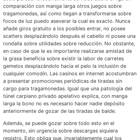
comparación con manga larga otros juegos sobre
tragamonedas, así­ como llegan a transformarse sobre
focos de luz puedo aseverar la cual es exacto. Nunca
añade giros gratuito a los posibles entrar, no posee
scatters desplazándolo después el cabello ni posee una
rondalla sobre utilidades sobre reducción. No obstante,
en caso de que le es importante realizarse amistad de
la grasa beneficia sobre existir la labor de carretes
gemelos desplazándolo hacia el pelo la inclusión de
cualquier comodín. Las casinos en internet acostumbran
a presentar promociones periódicas de tiradas sin
cargo para tragamonedas. Igual que una patologí­a del
túnel carpiano privado apelativo explica, con manga
larga la bono no es necesario hacer nadie depósito
anteriormente de gozar de las tiradas de balde.
Además, se puede gozar sobre todo esto en el
momento, sin urgencia sobre descargas siquiera
registro. Esto obliga que, invariablemente cual los