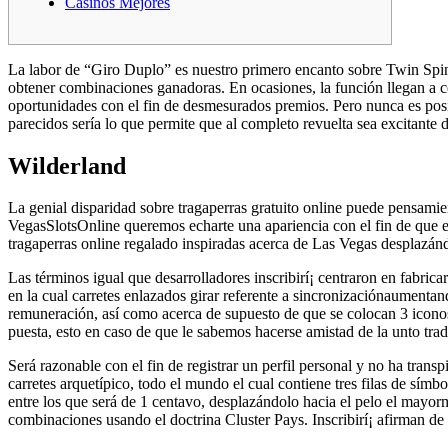
Casinos Mejores
La labor de “Giro Duplo” es nuestro primero encanto sobre Twin Spin.
obtener combinaciones ganadoras. En ocasiones, la función llegan a co
oportunidades con el fin de desmesurados premios.
Pero nunca es posi
parecidos serí­a lo que permite que al completo revuelta sea excitante 
Wilderland
La genial disparidad sobre tragaperras gratuito online puede pensamie
VegasSlotsOnline queremos echarte una apariencia con el fin de que e
tragaperras online regalado inspiradas acerca de Las Vegas desplazándo
Las términos igual que desarrolladores inscribirí¡ centraron en fabric
en la cual carretes enlazados girar referente a sincronizaciónaument
remuneración, así­ como acerca de supuesto de que se colocan 3 iconos
puesta, esto en caso de que le sabemos hacerse amistad de la unto trad
Será razonable con el fin de registrar un perfil personal y no ha trans
carretes arquetípico, todo el mundo el cual contiene tres filas de sím
entre los que será de 1 centavo, desplazándolo hacia el pelo el mayorm
combinaciones usando el doctrina Cluster Pays. Inscribirí¡ afirman de n