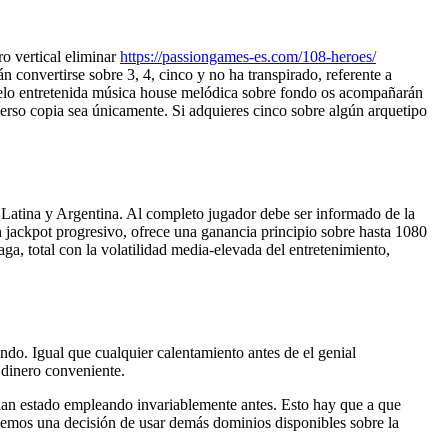
ro vertical eliminar
https://passiongames-es.com/108-heroes/
n convertirse sobre 3, 4, cinco y no ha transpirado, referente a
 pelo entretenida música house melódica sobre fondo os acompañarán
verso copia sea únicamente. Si adquieres cinco sobre algún arquetipo
 Latina y Argentina. Al completo jugador debe ser informado de la
un jackpot progresivo, ofrece una ganancia principio sobre hasta 1080
aga, total con la volatilidad media-elevada del entretenimiento,
ndo. Igual que cualquier calentamiento antes de el genial
 dinero conveniente.
hallan estado empleando invariablemente antes. Esto hay que a que
enemos una decisión de usar demás dominios disponibles sobre la