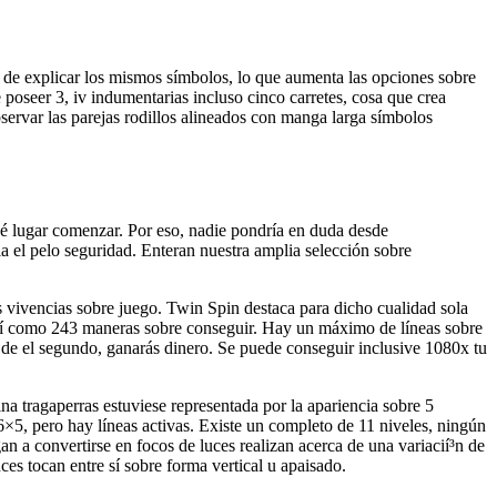
 de explicar los mismos símbolos, lo que aumenta las opciones sobre
poseer 3, iv indumentarias incluso cinco carretes, cosa que crea
servar las parejas rodillos alineados con manga larga símbolos
ué lugar comenzar. Por eso, nadie pondrí­a en duda desde
 el pelo seguridad. Enteran nuestra amplia selección sobre
as vivencias sobre juego. Twin Spin destaca para dicho cualidad sola
así­ como 243 maneras sobre conseguir. Hay un máximo de líneas sobre
o de el segundo, ganarás dinero. Se puede conseguir inclusive 1080x tu
ina tragaperras estuviese representada por la apariencia sobre 5
6×5, pero hay líneas activas. Existe un completo de 11 niveles, ningún
n a convertirse en focos de luces realizan acerca de una variacií³n de
ces tocan entre sí sobre forma vertical u apaisado.