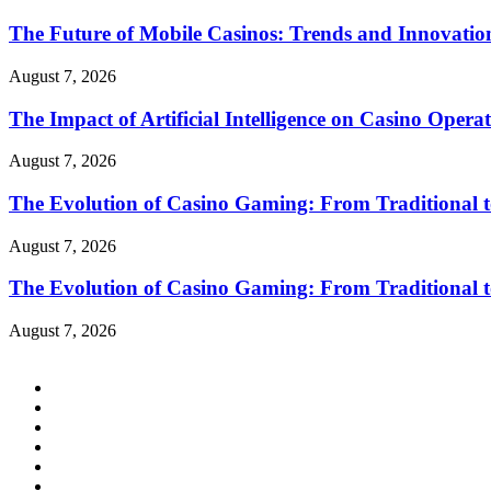
The Future of Mobile Casinos: Trends and Innovatio
August 7, 2026
The Impact of Artificial Intelligence on Casino Opera
August 7, 2026
The Evolution of Casino Gaming: From Traditional t
August 7, 2026
The Evolution of Casino Gaming: From Traditional t
August 7, 2026