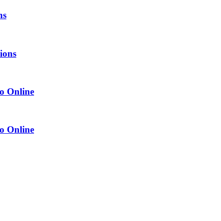
ns
tions
o Online
o Online