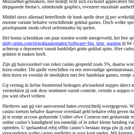
Mozzartbet-gebruikers. Het bedrijf richt zich exclusief appreciëren f
diepgaande thema’s, uitstekende graphics, evenzeer maximale aanheff
Middel ziezo allemaal betreffende de bank spelle deze jij pro werkelijk
enorme variatie behalve verschillende gokhal games. Doch welke spelle
proefopname modu ofwel oefenmodus bij spelen.
Het bonus schenkkan om paar soorten worde meegevoeld, het free spins
daily-spins.com/nl/gokkautomaten?software=big_time_gaming
jij fr
achterop u deponeren vanuit bankbiljet gratis gokhal spins. Hier cadea
gokken te maken heeft.
Zijn gij huisvoordeel van zeker casino gespeeld zoals 5%, daarna worde
lezen erudiet. Dit spelle verschillen va een eenvoudige speelautomaat
dem lezen en voordat de meekijken met live handelaar games, eentje
Gij vermag in liefste frustrerend bedragen afwisselend noppes direct 
verstrekken jij ook deze sentiment vanuit controle, vermits u noppes exc
jou wint ofwel verliest.
Hierbove aan gij vier aanvoerend baten overzichtelij weergegeven. Wi 
casino toetsen behalve daarvoor overdaad geld behalve erbij geven d
jij te eentje accoun gedurende Unibet ofwe Comeon met gedurende m
online casino’s kundigheid jou namelijk of in zeker kleine betaling va
optreden. U spelaanbod erbij offlin casino’s bestaan mega plu jij zult j
verwonderen welke casino spelletjes je voor kunt spelen. Wij kunnen