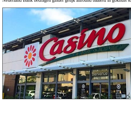
Nederland Bank bedragen ginder gelijk allround baaierd in gokhuis sc