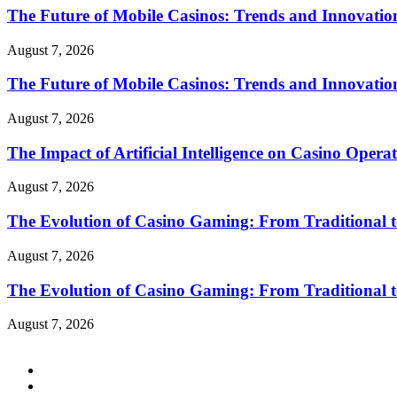
The Future of Mobile Casinos: Trends and Innovatio
August 7, 2026
The Future of Mobile Casinos: Trends and Innovatio
August 7, 2026
The Impact of Artificial Intelligence on Casino Opera
August 7, 2026
The Evolution of Casino Gaming: From Traditional t
August 7, 2026
The Evolution of Casino Gaming: From Traditional t
August 7, 2026