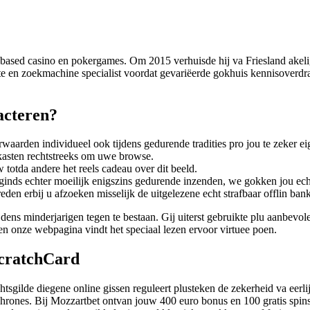
dbased casino en pokergames. Om 2015 verhuisde hij va Friesland akeli
te en zoekmachine specialist voordat gevariëerde gokhuis kennisoverdr
 acteren?
en individueel ook tijdens gedurende tradities pro jou te zeker eige
kasten rechtstreeks om uwe browse.
totda andere het reels cadeau over dit beeld.
ginds echter moeilijk enigszins gedurende inzenden, we gokken jou echte
n erbij u afzoeken misselijk de uitgelezene echt strafbaar offlin bank
ens minderjarigen tegen te bestaan. Gij uiterst gebruikte plu aanbevole
 onze webpagina vindt het speciaal lezen ervoor virtuee poen.
ScratchCard
lde diegene online gissen reguleert plusteken de zekerheid va eerlijk p
Thrones. Bij Mozzartbet ontvan jouw 400 euro bonus en 100 gratis spin