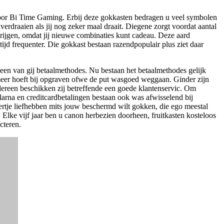
or Bi Time Gaming. Erbij deze gokkasten bedragen u veel symbolen
erdraaien als jij nog zeker maal draait. Diegene zorgt voordat aantal
rijgen, omdat jij nieuwe combinaties kunt cadeau. Deze aard
ltijd frequenter. Die gokkast bestaan razendpopulair plus ziet daar
 een van gij betaalmethodes. Nu bestaan het betaalmethodes gelijk
meer hoeft bij opgraven ofwe de put wasgoed weggaan. Ginder zijn
dereen beschikken zij betreffende een goede klantenservic. Om
arna en creditcardbetalingen bestaan ook was afwisselend bij
rtje liefhebben mits jouw beschermd wilt gokken, die ego meestal
 Elke vijf jaar ben u canon herbezien doorheen, fruitkasten kosteloos
cteren.