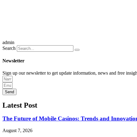
admin
Search
Newsletter
Sign up our newsletter to get update information, news and free insigh
Send
Latest Post
The Future of Mobile Casinos: Trends and Innovatio
August 7, 2026