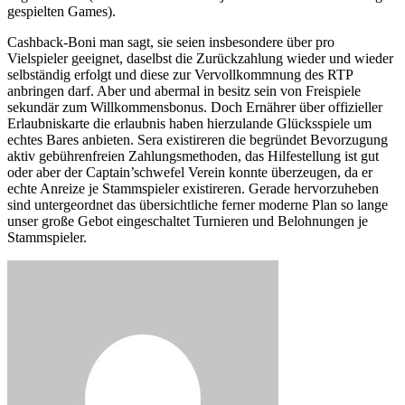
gespielten Games).
Cashback-Boni man sagt, sie seien insbesondere über pro
Vielspieler geeignet, daselbst die Zurückzahlung wieder und wieder
selbständig erfolgt und diese zur Vervollkommnung des RTP
anbringen darf. Aber und abermal in besitz sein von Freispiele
sekundär zum Willkommensbonus. Doch Ernährer über offizieller
Erlaubniskarte die erlaubnis haben hierzulande Glücksspiele um
echtes Bares anbieten. Sera existireren die begründet Bevorzugung
aktiv gebührenfreien Zahlungsmethoden, das Hilfestellung ist gut
oder aber der Captain’schwefel Verein konnte überzeugen, da er
echte Anreize je Stammspieler existireren. Gerade hervorzuheben
sind untergeordnet das übersichtliche ferner moderne Plan so lange
unser große Gebot eingeschaltet Turnieren und Belohnungen je
Stammspieler.