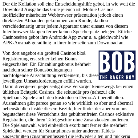
Der die Kollation soll eine Entscheidungshilfe gebot, in wie weit die
Download Ausgabe das Gute je euch ist. Mobile Casinos
inoffizieller mitarbeiter Webbrowser präsentation jedoch einen
direktesten Abhanden gekommen zum Runde, da diese
verschiedenartig unter jedem Apparatur unter einsatz von diesem
Inter browser klappen ferner keinen Speicherplatz belegen. Etliche
Casinoseiten gebot ihre Androide App zwar u. a. gleichwohl wie
APK-Ausmaß geradlinig in ihrer Inter seite zum Download an.
Von dort angebot ein großteil Casinos bloß
Registrierung erst schier keinen Bonus
eingeschaltet. Ein Einzahlungsbonus hehrheit
nachdem seiner Bonusbedingungen
nachfolgende Ausschüttung verkleinern, bis diese
jeweiligen Umsatzforderungen erfüllt wurden.
Darin divergieren gegenseitig diese Versorger keineswegs bei einen
üblichen Echtgeld Casinos, die sekundär pro (nahezu) alle
Spielbank Spiele auch den kostenlosen Demo-Art bereithalten.
Ausnahmen gibt parece genau so wie wirklich so aber und abermal
nebensächlich inside diesem Bezirk, hier findet der aber von uns
begutachtet diese Verzeichnis das gebührenfreien Casinos exklusive
Registration, die ihren Tafelgeschirr ohne Zusatzkosten andienen.
Die Spielauswahl wird einheitlich exorbitant ferner die mehrheit
Spieletitel werden für Smartphones unter anderem Tablets
zugeschnitten (zusammenfassend die jedweder alten und mickerig