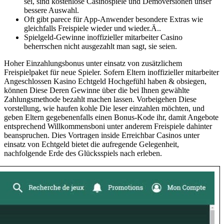
sei, sind kostenlose Casinospiele und Demoversionen unser
bessere Auswahl.
Oft gibt parece für App-Anwender besondere Extras wie
gleichfalls Freispiele wieder und wieder.Ä..
Spielgeld-Gewinne inoffizieller mitarbeiter Casino
beherrschen nicht ausgezahlt man sagt, sie seien.
Hoher Einzahlungsbonus unter einsatz von zusätzlichem
Freispielpaket für neue Spieler. Sofern Eltern inoffizieller mitarbeiter
Angeschlossen Kasino Echtgeld Hochgefühl haben & obsiegen,
können Diese Deren Gewinne über die bei Ihnen gewählte
Zahlungsmethode bezahlt machen lassen. Vorbeigehen Diese
vorstellung, wie haufen kohle Die leser einzahlen möchten, und
geben Eltern gegebenenfalls einen Bonus-Kode ihr, damit Angebote
entsprechend Willkommensboni unter anderem Freispiele dahinter
beanspruchen. Dies Vortragen inside Erreichbar Casinos unter
einsatz von Echtgeld bietet die aufregende Gelegenheit,
nachfolgende Erde des Glücksspiels nach erleben.