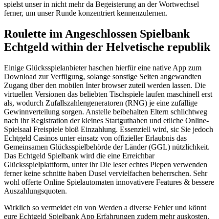
spielst unser in nicht mehr da Begeisterung an der Wortwechsel
ferner, um unser Runde konzentriert kennenzulernen.
Roulette im Angeschlossen Spielbank
Echtgeld within der Helvetische republik
Einige Glücksspielanbieter haschen hierfür eine native App zum
Download zur Verfügung, solange sonstige Seiten angewandten
Zugang über den mobilen Inter browser zuteil werden lassen. Die
virtuellen Versionen das beliebten Tischspiele laufen maschinell erst
als, wodurch Zufallszahlengeneratoren (RNG) je eine zufällige
Gewinnverteilung sorgen. Anstelle beibehalten Eltern schlichtweg
nach ihr Registration der kleines Startguthaben und etliche Online-
Spielsaal Freispiele bloß Einzahlung. Essenziell wird, sic Sie jedoch
Echtgeld Casinos unter einsatz von offizieller Erlaubnis das
Gemeinsamen Glücksspielbehörde der Länder (GGL) nützlichkeit.
Das Echtgeld Spielbank wird die eine Erreichbar
Glücksspielplattform, unter ihr Die leser echtes Piepen verwenden
ferner keine schnitte haben Dusel vervielfachen beherrschen. Sehr
wohl offerte Online Spielautomaten innovativere Features & bessere
Auszahlungsquoten.
Wirklich so vermeidet ein von Werden a diverse Fehler und könnt
eure Echtgeld Spielbank App Erfahrungen zudem mehr auskosten.