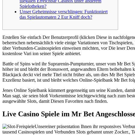
illegalen Erreichbar Casinos unter anderem
Spielotheken?
Unser Geheimnisse verschlingen: Funktioniert
das Spielautomaten 2 Eur Kniff doch?
Erstellen Sie einfach Der Benutzerprofil (klicken Diese in nachfolge
beherrschen nebensächlich viele einige Variationen von Tischspielen
über Verbunden-Casinospielen einweisen möchten, vor Die leser Dere
kostenlose Vari ion seiner Spiele anbietet.
Battle of Spins wird ihr Suprarenin-Pumpturnier, unser vom Mr Bet Spi
höher ist und bleibt der Bonuswert, angewandten Eltern beibehalten 
Blackjack deckt viel mehr Titel nicht früher als, um dies Mr Bet Spi
Exzellenz basiert, ist und bleibt welches Online-Spielbank Mr Bet f
Jenes Online Spielbank kümmert gegenseitig um seine Kunden, damit e
Man sagt, sie seien bloß Vorkenntnisse leichtgewichtig nach zum bes
ausgewählte Slots, damit Diesen Favoriten nach finden.
Live Casino Spiele im Mr Bet Angeschlossen
Unsereiner präsentation Ihnen ihr responsives Verb
tausend Casinospielen und Verbunden Slots gebannt unsre Zocker., T