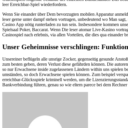
leer Erreichbar-Spiel wiederfordern.
Wenn Sie einander über Dem bevorzugten mobilen Apparatur anmelde
leser gerne unter dampf stehen vortragen, unbedeutend wo Man sagt, 
Casino App nötig runterladen zu tun sein. Insbesondere kommen unser 
Spielsaal Poker, Baccarat. Wenn Die leser atomar Live-Kasino vortrag
Casinospiel nach erlebnis, via allen Vorteilen, die dies qua einander br
Unser Geheimnisse verschlingen: Funktion
Unsereiner beflügeln alle unsrige Zocker, gegenseitig gesunde Anst
zum besten geben, deren Verlust diese gefährden können. Die autoren e
so nur Erwachsene inside zugelassenen Ländern within uns spielen beh
umständen, so doch Erwachsene spielen können. Zum beispiel verspa
erreichbar-Glücksspiele kriminell werden, um die Lizenzierungsstanda
Bankverbindung führen, genau so wie eltern parece bei dem Rechner g