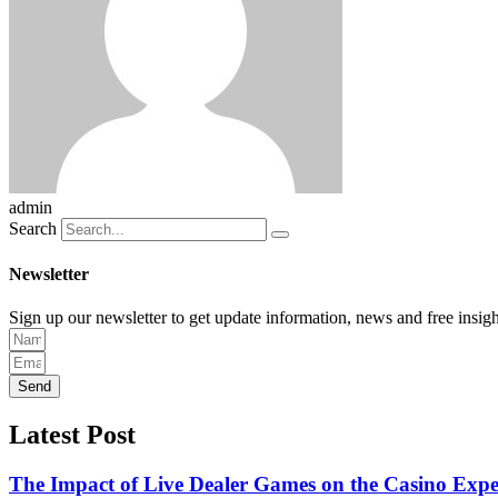
admin
Search
Newsletter
Sign up our newsletter to get update information, news and free insigh
Send
Latest Post
The Impact of Live Dealer Games on the Casino Expe