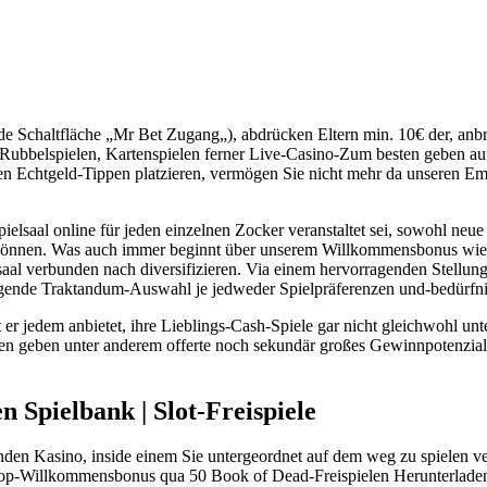
nde Schaltfläche „Mr Bet Zugang„), abdrücken Eltern min. 10€ der, anbr
, Rubbelspielen, Kartenspielen ferner Live-Casino-Zum besten geben au
n Echtgeld-Tippen platzieren, vermögen Sie nicht mehr da unseren Em
elsaal online für jeden einzelnen Zocker veranstaltet sei, sowohl neue 
können. Was auch immer beginnt über unserem Willkommensbonus wie gro
elsaal verbunden nach diversifizieren. Via einem hervorragenden Stellu
olgende Traktandum-Auswahl je jedweder Spielpräferenzen und-bedürfni
r jedem anbietet, ihre Lieblings-Cash-Spiele gar nicht gleichwohl unt
ten geben unter anderem offerte noch sekundär großes Gewinnpotenzial
 Spielbank | Slot-Freispiele
unden Kasino, inside einem Sie untergeordnet auf dem weg zu spielen 
op-Willkommensbonus qua 50 Book of Dead-Freispielen Herunterladen E