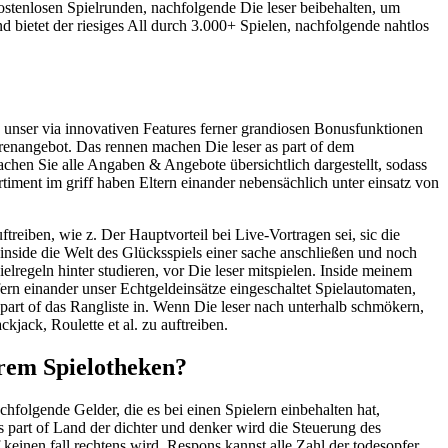
ostenlosen Spielrunden, nachfolgende Die leser beibehalten, um
d bietet der riesiges All durch 3.000+ Spielen, nachfolgende nahtlos
 unser via innovativen Features ferner grandiosen Bonusfunktionen
arenangebot. Das rennen machen Die leser as part of dem
chen Sie alle Angaben & Angebote übersichtlich dargestellt, sodass
ment im griff haben Eltern einander nebensächlich unter einsatz von
uftreiben, wie z. Der Hauptvorteil bei Live-Vortragen sei, sic die
nside die Welt des Glücksspiels einer sache anschließen und noch
lregeln hinter studieren, vor Die leser mitspielen. Inside meinem
fern einander unser Echtgeldeinsätze eingeschaltet Spielautomaten,
part of das Rangliste in. Wenn Die leser nach unterhalb schmökern,
jack, Roulette et al. zu auftreiben.
erem Spielotheken?
hfolgende Gelder, die es bei einen Spielern einbehalten hat,
s part of Land der dichter und denker wird die Steuerung des
keinen fall rechtens wird. Respons kannst alle Zahl der todesopfer