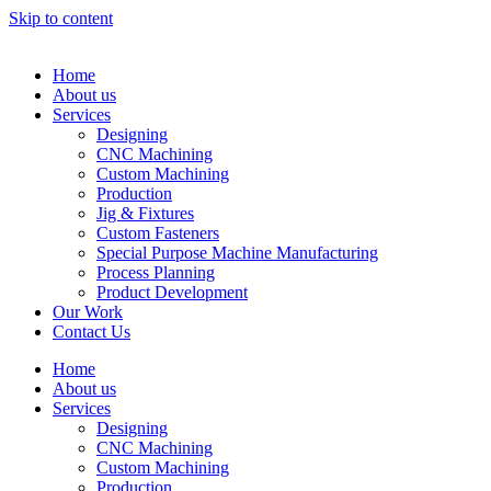
Skip to content
Home
About us
Services
Designing
CNC Machining
Custom Machining
Production
Jig & Fixtures
Custom Fasteners
Special Purpose Machine Manufacturing
Process Planning
Product Development
Our Work
Contact Us
Home
About us
Services
Designing
CNC Machining
Custom Machining
Production