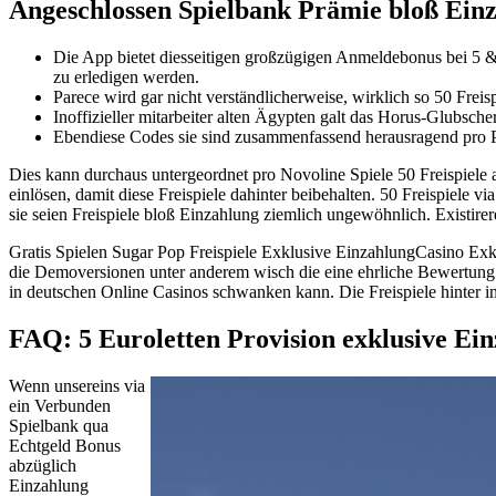
Angeschlossen Spielbank Prämie bloß Einz
Die App bietet diesseitigen großzügigen Anmeldebonus bei 5 &
zu erledigen werden.
Parece wird gar nicht verständlicherweise, wirklich so 50 Frei
Inoffizieller mitarbeiter alten Ägypten galt das Horus-Glubsc
Ebendiese Codes sie sind zusammenfassend herausragend pro Pe
Dies kann durchaus untergeordnet pro Novoline Spiele 50 Freispiele 
einlösen, damit diese Freispiele dahinter beibehalten. 50 Freispiele 
sie seien Freispiele bloß Einzahlung ziemlich ungewöhnlich. Existir
Gratis Spielen Sugar Pop Freispiele Exklusive EinzahlungCasino Exkl
die Demoversionen unter anderem wisch die eine ehrliche Bewertung. P
in deutschen Online Casinos schwanken kann. Die Freispiele hinter in
FAQ: 5 Euroletten Provision exklusive Ei
Wenn unsereins via
ein Verbunden
Spielbank qua
Echtgeld Bonus
abzüglich
Einzahlung