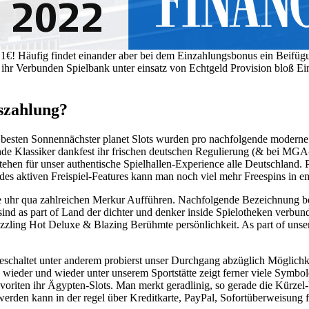
1€! Häufig findet einander aber bei dem Einzahlungsbonus ein Beifüg
hr Verbunden Spielbank unter einsatz von Echtgeld Provision bloß Ein
uszahlung?
 besten Sonnennächster planet Slots wurden pro nachfolgende moderne Z
ende Klassiker dankfest ihr frischen deutschen Regulierung (& bei MG
ehen für unser authentische Spielhallen-Experience alle Deutschland. P
s aktiven Freispiel-Features kann man noch viel mehr Freespins in em
e uhr qua zahlreichen Merkur Aufführen. Nachfolgende Bezeichnung be
sind as part of Land der dichter und denker inside Spielotheken verbun
zling Hot Deluxe & Blazing Berühmte persönlichkeit. As part of unsere
chaltet unter anderem probierst unser Durchgang abzüglich Möglichkeit 
ieder und wieder unter unserem Sportstätte zeigt ferner viele Symbol
riten ihr Ägypten-Slots. Man merkt geradlinig, so gerade die Kürzel-U
 werden kann in der regel über Kreditkarte, PayPal, Sofortüberweisung