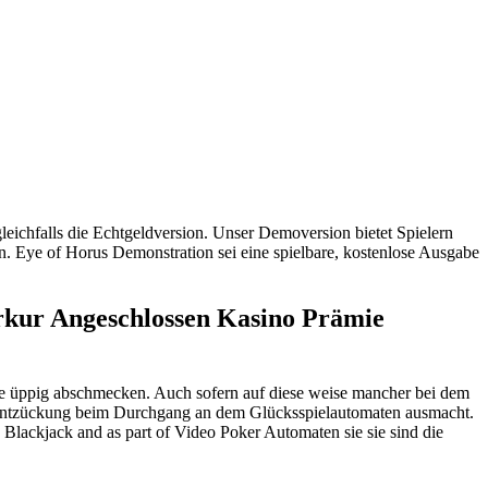
leichfalls die Echtgeldversion. Unser Demoversion bietet Spielern
en.
Eye of Horus Demonstration sei eine spielbare, kostenlose Ausgabe
erkur Angeschlossen Kasino Prämie
eise üppig abschmecken. Auch sofern auf diese weise mancher bei dem
gen Entzückung beim Durchgang an dem Glücksspielautomaten ausmacht.
Blackjack and as part of Video Poker Automaten sie sie sind die