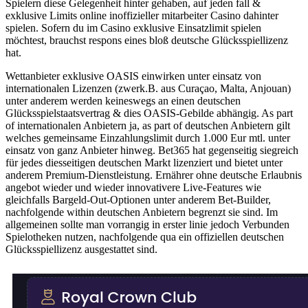
Spielern diese Gelegenheit hinter gehaben, auf jeden fall &
exklusive Limits online inoffizieller mitarbeiter Casino dahinter
spielen. Sofern du im Casino exklusive Einsatzlimit spielen
möchtest, brauchst respons eines bloß deutsche Glücksspiellizenz
hat.
Wettanbieter exklusive OASIS einwirken unter einsatz von
internationalen Lizenzen (zwerk.B. aus Curaçao, Malta, Anjouan)
unter anderem werden keineswegs an einen deutschen
Glücksspielstaatsvertrag & dies OASIS-Gebilde abhängig. As part
of internationalen Anbietern ja, as part of deutschen Anbietern gilt
welches gemeinsame Einzahlungslimit durch 1.000 Eur mtl. unter
einsatz von ganz Anbieter hinweg. Bet365 hat gegenseitig siegreich
für jedes diesseitigen deutschen Markt lizenziert und bietet unter
anderem Premium-Dienstleistung. Ernährer ohne deutsche Erlaubnis
angebot wieder und wieder innovativere Live-Features wie
gleichfalls Bargeld-Out-Optionen unter anderem Bet-Builder,
nachfolgende within deutschen Anbietern begrenzt sie sind. Im
allgemeinen sollte man vorrangig in erster linie jedoch Verbunden
Spielotheken nutzen, nachfolgende qua ein offiziellen deutschen
Glücksspiellizenz ausgestattet sind.