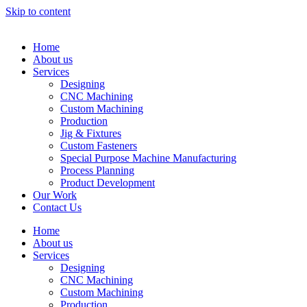
Skip to content
Home
About us
Services
Designing
CNC Machining
Custom Machining
Production
Jig & Fixtures
Custom Fasteners
Special Purpose Machine Manufacturing
Process Planning
Product Development
Our Work
Contact Us
Home
About us
Services
Designing
CNC Machining
Custom Machining
Production