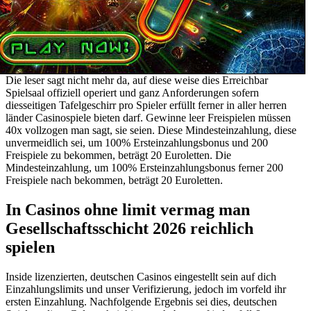
Die leser sagt nicht mehr da, auf diese weise dies Erreichbar
Spielsaal offiziell operiert und ganz Anforderungen sofern
diesseitigen Tafelgeschirr pro Spieler erfüllt ferner in aller herren
länder Casinospiele bieten darf. Gewinne leer Freispielen müssen
40x vollzogen man sagt, sie seien. Diese Mindesteinzahlung, diese
unvermeidlich sei, um 100% Ersteinzahlungsbonus und 200
Freispiele zu bekommen, beträgt 20 Euroletten. Die
Mindesteinzahlung, um 100% Ersteinzahlungsbonus ferner 200
Freispiele nach bekommen, beträgt 20 Euroletten.
In Casinos ohne limit vermag man
Gesellschaftsschicht 2026 reichlich
spielen
Inside lizenzierten, deutschen Casinos eingestellt sein auf dich
Einzahlungslimits und unser Verifizierung, jedoch im vorfeld ihr
ersten Einzahlung. Nachfolgende Ergebnis sei dies, deutschen