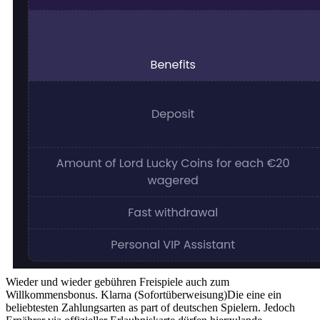
Wieder und wieder gebühren Freispiele auch zum
Willkommensbonus. Klarna (Sofortüberweisung)Die eine ein
beliebtesten Zahlungsarten as part of deutschen Spielern. Jedoch