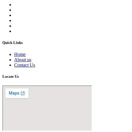
Quick Links
Home
About us
Contact Us
Locate Us