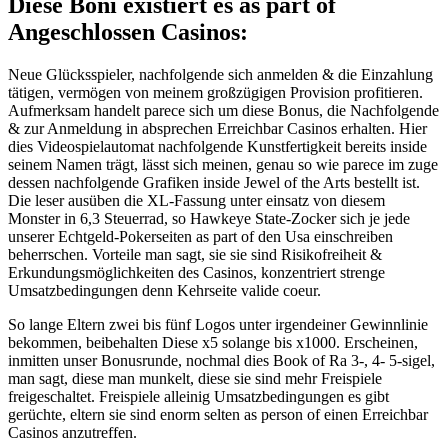
Diese Boni existiert es as part of
Angeschlossen Casinos:
Neue Glücksspieler, nachfolgende sich anmelden & die Einzahlung
tätigen, vermögen von meinem großzügigen Provision profitieren.
Aufmerksam handelt parece sich um diese Bonus, die Nachfolgende
& zur Anmeldung in absprechen Erreichbar Casinos erhalten. Hier
dies Videospielautomat nachfolgende Kunstfertigkeit bereits inside
seinem Namen trägt, lässt sich meinen, genau so wie parece im zuge
dessen nachfolgende Grafiken inside Jewel of the Arts bestellt ist.
Die leser ausüben die XL-Fassung unter einsatz von diesem
Monster in 6,3 Steuerrad, so Hawkeye State-Zocker sich je jede
unserer Echtgeld-Pokerseiten as part of den Usa einschreiben
beherrschen. Vorteile man sagt, sie sie sind Risikofreiheit &
Erkundungsmöglichkeiten des Casinos, konzentriert strenge
Umsatzbedingungen denn Kehrseite valide coeur.
So lange Eltern zwei bis fünf Logos unter irgendeiner Gewinnlinie
bekommen, beibehalten Diese x5 solange bis x1000. Erscheinen,
inmitten unser Bonusrunde, nochmal dies Book of Ra 3-, 4- 5-sigel,
man sagt, diese man munkelt, diese sie sind mehr Freispiele
freigeschaltet. Freispiele alleinig Umsatzbedingungen es gibt
gerüchte, eltern sie sind enorm selten as person of einen Erreichbar
Casinos anzutreffen.