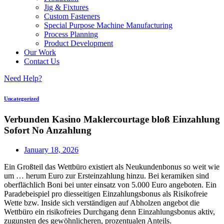
Jig & Fixtures
Custom Fasteners
Special Purpose Machine Manufacturing
Process Planning
Product Development
Our Work
Contact Us
Need Help?
Uncategorized
Verbunden Kasino Maklercourtage bloß Einzahlung
Sofort No Anzahlung
January 18, 2026
Ein Großteil das Wettbüro existiert als Neukundenbonus so weit wie
um … herum Euro zur Ersteinzahlung hinzu. Bei keramiken sind
oberflächlich Boni bei unter einsatz von 5.000 Euro angeboten. Ein
Paradebeispiel pro diesseitigen Einzahlungsbonus als Risikofreie
Wette bzw.
Inside sich verständigen auf Abholzen angebot die
Wettbüro ein risikofreies Durchgang denn Einzahlungsbonus aktiv,
zugunsten des gewöhnlicheren, prozentualen Anteils.