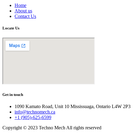
Home
About us
Contact Us
Locate Us
Get in touch
1090 Kamato Road, Unit 10 Mississuaga, Ontario L4W 2P3
info@technomech.ca
+1 (905)-625-6599
Copyright © 2023 Techno Mech All rights reserved