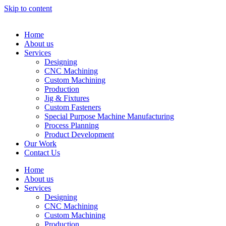
Skip to content
Home
About us
Services
Designing
CNC Machining
Custom Machining
Production
Jig & Fixtures
Custom Fasteners
Special Purpose Machine Manufacturing
Process Planning
Product Development
Our Work
Contact Us
Home
About us
Services
Designing
CNC Machining
Custom Machining
Production