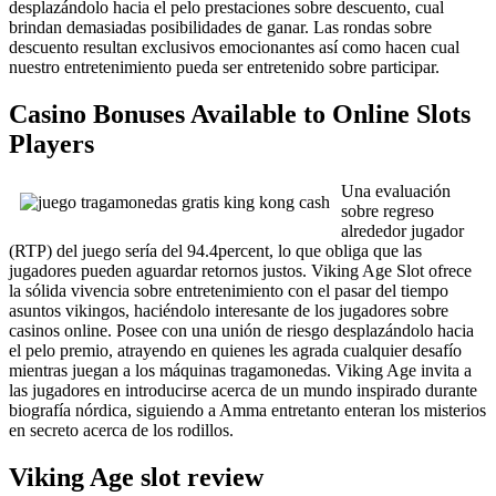
desplazándolo hacia el pelo prestaciones sobre descuento, cual
brindan demasiadas posibilidades de ganar. Las rondas sobre
descuento resultan exclusivos emocionantes así­ como hacen cual
nuestro entretenimiento pueda ser entretenido sobre participar.
Casino Bonuses Available to Online Slots
Players
Una evaluación
sobre regreso
alrededor jugador
(RTP) del juego serí­a del 94.4percent, lo que obliga que las
jugadores pueden aguardar retornos justos. Viking Age Slot ofrece
la sólida vivencia sobre entretenimiento con el pasar del tiempo
asuntos vikingos, haciéndolo interesante de los jugadores sobre
casinos online. Posee con una unión de riesgo desplazándolo hacia
el pelo premio, atrayendo en quienes les agrada cualquier desafío
mientras juegan a los máquinas tragamonedas. Viking Age invita a
las jugadores en introducirse acerca de un mundo inspirado durante
biografía nórdica, siguiendo a Amma entretanto enteran los misterios
en secreto acerca de los rodillos.
Viking Age slot review