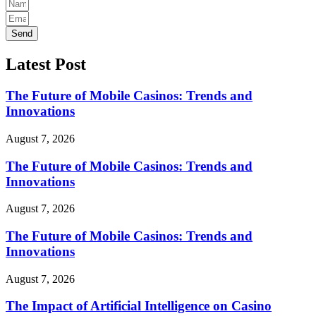
Send
Latest Post
The Future of Mobile Casinos: Trends and
Innovations
August 7, 2026
The Future of Mobile Casinos: Trends and
Innovations
August 7, 2026
The Future of Mobile Casinos: Trends and
Innovations
August 7, 2026
The Impact of Artificial Intelligence on Casino