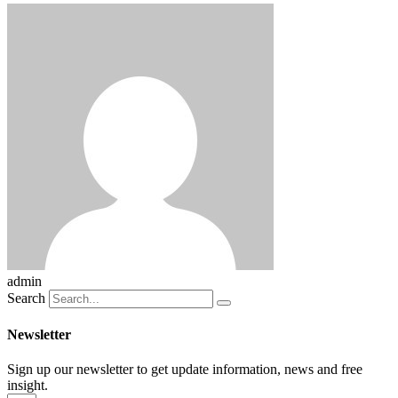
admin
Search
Newsletter
Sign up our newsletter to get update information, news and free
insight.