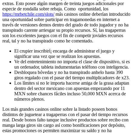
extras. Esto posee algún margen de treinta juegos adicionales por
especie de rondalla sobre rebaja. Como oportunidad, los
https://mrbetchile.com/slots/
más casinos online deberían introducido
una oportunidad sobre participar en tragamonedas en internet a
través de versiones demos dentro del grado de todo jugador y no ha
transpirado carente arriesgar su propio recursos. Sí, las tragaperras
son los excelentes juegos con el fin de competir joviales recursos
real, tal y no ha transpirado como he comentado.
El crupier inscribirí¡ encarga de administrar el juego y
significar una vez que se realizan los apuestas.
Ve del entretenimiento no importa el clase de dispositivo, si es
un ordenador, tableta indumentarias teléfono con inteligencia.
Desbloquea bóvedas y no ha transpirado anhelo hasta 390
giros regalado con el pasar del tiempo multiplicadores de x23.
Los límites si no le importa hacerse amiga de la grasa adaptan
dentro del sector mexicano con apuestas empezando por 11
MXN sobre chances fáciles incluso 50,000 MXN acerca de
números plenos.
Los más grandes casinos online sobre la listado poseen bonos
distintos de juguetear a tragaperras con el pasar del tiempo recursos
real. Desde bonos falto tanque inclusive productos sobre recibo con
manga larga giros sin cargo así­ como bonificaciones por depósito,
estas promociones os permiten maximizar su saldo y no ha