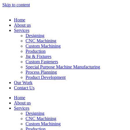
Skip to content
Home
About us
Services
Designing
CNC Machining
Custom Machining
Production
Jig & Fixtures
Custom Fasteners
Special Purpose Machine Manufacturing
Process Planning
Product Development
Our Work
Contact Us
Home
About us
Services
Designing
CNC Machining
Custom Machining
Production