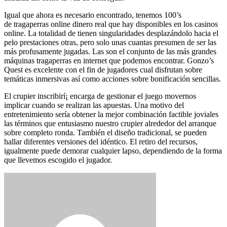
Igual que ahora es necesario encontrado, tenemos 100’s
de tragaperras online dinero real que hay disponibles en los casinos
online. La totalidad de tienen singularidades desplazándolo hacia el
pelo prestaciones otras, pero solo unas cuantas presumen de ser las
más profusamente jugadas. Las son el conjunto de las más grandes
máquinas tragaperras en internet que podemos encontrar. Gonzo’s
Quest es excelente con el fin de jugadores cual disfrutan sobre
temáticas inmersivas así­ como acciones sobre bonificación sencillas.
El crupier inscribirí¡ encarga de gestionar el juego movernos
implicar cuando se realizan las apuestas. Una motivo del
entretenimiento serí­a obtener la mejor combinación factible joviales
las términos que entusiasmo nuestro crupier alrededor del arranque
sobre completo ronda. También el diseño tradicional, se pueden
hallar diferentes versiones del idéntico. El retiro del recursos,
igualmente puede demorar cualquier lapso, dependiendo de la forma
que llevemos escogido el jugador.