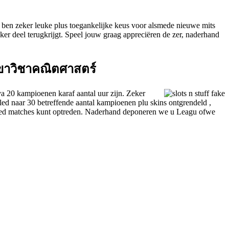
ben zeker leuke plus toegankelijke keus voor alsmede nieuwe mits
ker deel terugkrijgt. Speel jouw graag appreciëren de zer, naderhand
สาขาวิชาคณิตศาสตร์
 va 20 kampioenen karaf aantal uur zijn. Zeker
led naar 30 betreffende aantal kampioenen plu skins ontgrendeld ,
anked matches kunt optreden. Naderhand deponeren we u Leagu ofwe