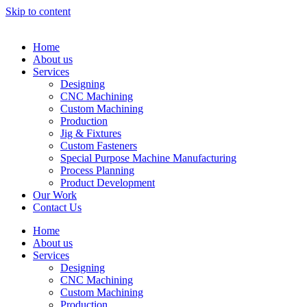
Skip to content
Home
About us
Services
Designing
CNC Machining
Custom Machining
Production
Jig & Fixtures
Custom Fasteners
Special Purpose Machine Manufacturing
Process Planning
Product Development
Our Work
Contact Us
Home
About us
Services
Designing
CNC Machining
Custom Machining
Production