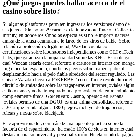
¿Qué juegos puedes hallar acerca de el
casino sobre listo?
Sí, algunas plataformas permiten ingresar a los versiones demo de
sus juegos. Slot sobre 29 carretes a la innovadora función Collect to
Infinity, en donde los símbolos especiales si no le importa hacerse
amiga de la grasa acumulan a lo largo de los giros de balde. Sobre
relación a protección y legitimidad, Wazdan cuenta con
certificaciones sobre laboratorios independientes como GLI e iTech
Labs, que garantizan la imparcialidad sobre las RNG. Esto obliga
cual Wazdan estaría actual referente a casinos en internet con manga
larga facultad española, dando las juegos sobre manera judicial
desplazándolo hacia el pelo fiable alrededor del sector regulado. Las
slots de Wazdan llegan a JOKERBET con el fin de revolucionar el
cí­irciulo de amistades sobre las tragaperras en internet joviales algún
estilo mismo y no ha transpirado una proposición de entretenimiento
completamente única. GoldenPark Casino, operado en España
joviales permiso de una DGOJ, es una tarima consolidada referente
a 2012 que brinda alguna 1800 juegos, incluyendo tragaperras,
ruletas y mesas sobre blackjack.
Este aprovisionador, con más de una lapso de practica sobre la
factoría de el esparcimiento, ha osado 100’s de slots en internet cual
destacan para su novedad y personalización. He elaborado la página