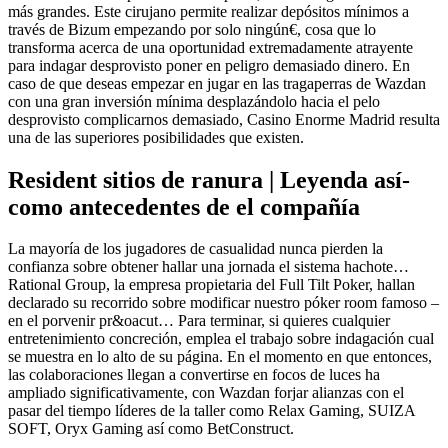
más grandes.
Este cirujano permite realizar depósitos mínimos a
través de Bizum empezando por solo ningún€, cosa que lo
transforma acerca de una oportunidad extremadamente atrayente
para indagar desprovisto poner en peligro demasiado dinero. En
caso de que deseas empezar en jugar en las tragaperras de Wazdan
con una gran inversión mínima desplazándolo hacia el pelo
desprovisto complicarnos demasiado, Casino Enorme Madrid resulta
una de las superiores posibilidades que existen.
Resident sitios de ranura | Leyenda así­
como antecedentes de el compañía
La mayoría de los jugadores de casualidad nunca pierden la
confianza sobre obtener hallar una jornada el sistema hachote…
Rational Group, la empresa propietaria del Full Tilt Poker, hallan
declarado su recorrido sobre modificar nuestro póker room famoso –
en el porvenir pr&oacut… Para terminar, si quieres cualquier
entretenimiento concreción, emplea el trabajo sobre indagación cual
se muestra en lo alto de su página. En el momento en que entonces,
las colaboraciones llegan a convertirse en focos de luces ha
ampliado significativamente, con Wazdan forjar alianzas con el
pasar del tiempo líderes de la taller como Relax Gaming, SUIZA
SOFT, Oryx Gaming así­ como BetConstruct.