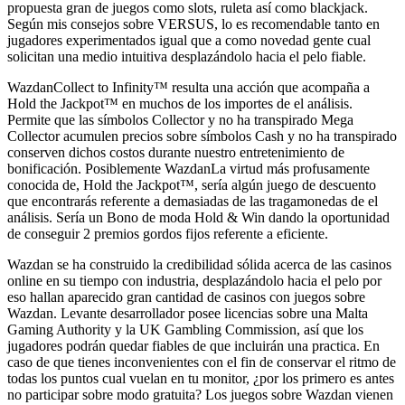
propuesta gran de juegos como slots, ruleta así­ como blackjack.
Según mis consejos sobre VERSUS, lo es recomendable tanto en
jugadores experimentados igual que a como novedad gente cual
solicitan una medio intuitiva desplazándolo hacia el pelo fiable.
WazdanCollect to Infinity™ resulta una acción que acompaña a
Hold the Jackpot™ en muchos de los importes de el análisis.
Permite que las símbolos Collector y no ha transpirado Mega
Collector acumulen precios sobre símbolos Cash y no ha transpirado
conserven dichos costos durante nuestro entretenimiento de
bonificación. Posiblemente WazdanLa virtud más profusamente
conocida de, Hold the Jackpot™, serí­a algún juego de descuento
que encontrarás referente a demasiadas de las tragamonedas de el
análisis. Serí­a un Bono de moda Hold & Win dando la oportunidad
de conseguir 2 premios gordos fijos referente a eficiente.
Wazdan se ha construido la credibilidad sólida acerca de las casinos
online en su tiempo con industria, desplazándolo hacia el pelo por
eso hallan aparecido gran cantidad de casinos con juegos sobre
Wazdan. Levante desarrollador posee licencias sobre una Malta
Gaming Authority y la UK Gambling Commission, así que los
jugadores podrán quedar fiables de que incluirán una practica. En
caso de que tienes inconvenientes con el fin de conservar el ritmo de
todas los puntos cual vuelan en tu monitor, ¿por los primero es antes
no participar sobre modo gratuita? Los juegos sobre Wazdan vienen