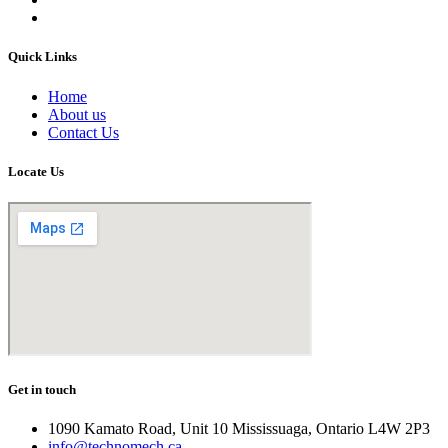
Quick Links
Home
About us
Contact Us
Locate Us
Get in touch
1090 Kamato Road, Unit 10 Mississuaga, Ontario L4W 2P3
info@technomech.ca