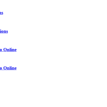
ns
tions
o Online
o Online