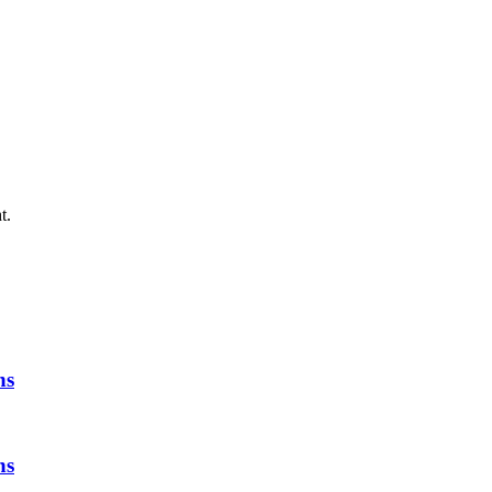
t.
ns
ns