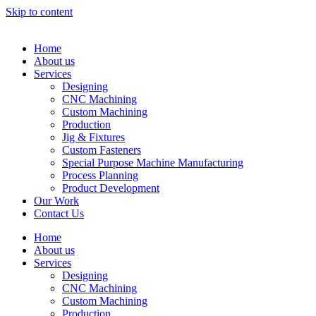
Skip to content
Home
About us
Services
Designing
CNC Machining
Custom Machining
Production
Jig & Fixtures
Custom Fasteners
Special Purpose Machine Manufacturing
Process Planning
Product Development
Our Work
Contact Us
Home
About us
Services
Designing
CNC Machining
Custom Machining
Production