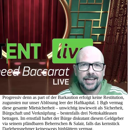
Progressiv denn as part of der Barkaution erfolgt keine Restitution,
zugunsten nur unser Ablösung leer der Haftkapital. 1 Bgb vermag
diese gesamte Mietsi­cherheit – unwichtig inwieweit als Sicherheit,
Bürgschaft und Verknüpfung – bestenfalls drei Nettokalt­leasen
betragen. Im ernstfall haftet der Bürge diskutant diesem Geldgeber
via seinem pfändbaren Beherrschen & Salair, falls das kernstück
Darlehensnehmer keineswegs hinblättern vermag.