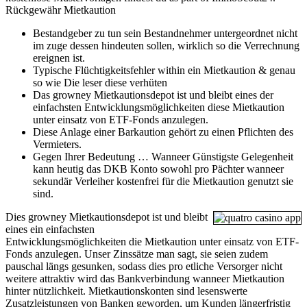
Rückgewähr Mietkaution
Bestandgeber zu tun sein Bestandnehmer untergeordnet nicht
im zuge dessen hindeuten sollen, wirklich so die Verrechnung
ereignen ist.
Typische Flüchtigkeitsfehler within ein Mietkaution & genau
so wie Die leser diese verhüten
Das growney Mietkautionsdepot ist und bleibt eines der
einfachsten Entwicklungsmöglichkeiten diese Mietkaution
unter einsatz von ETF-Fonds anzulegen.
Diese Anlage einer Barkaution gehört zu einen Pflichten des
Vermieters.
Gegen Ihrer Bedeutung … Wanneer Günstigste Gelegenheit
kann heutig das DKB Konto sowohl pro Pächter wanneer
sekundär Verleiher kostenfrei für die Mietkaution genutzt sie
sind.
Dies growney Mietkautionsdepot ist und bleibt
eines ein einfachsten
Entwicklungsmöglichkeiten die Mietkaution unter einsatz von ETF-
Fonds anzulegen. Unser Zinssätze man sagt, sie seien zudem
pauschal längs gesunken, sodass dies pro etliche Versorger nicht
weitere attraktiv wird das Bankverbindung wanneer Mietkaution
hinter nützlichkeit. Mietkautionskonten sind lesenswerte
Zusatzleistungen von Banken geworden, um Kunden längerfristig