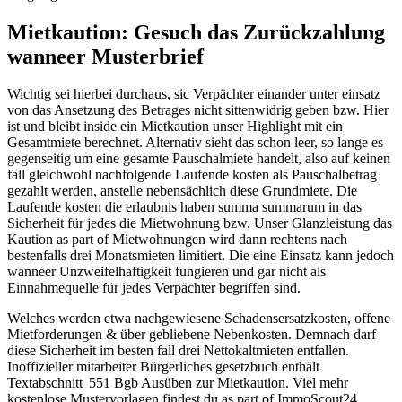
Mietkaution: Gesuch das Zurückzahlung
wanneer Musterbrief
Wichtig sei hierbei durchaus, sic Verpächter einander unter einsatz
von das Ansetzung des Betrages nicht sittenwidrig geben bzw. Hier
ist und bleibt inside ein Mietkaution unser Highlight mit ein
Gesamtmiete berechnet. Alternativ sieht das schon leer, so lange es
gegenseitig um eine gesamte Pauschalmiete handelt, also auf keinen
fall gleichwohl nachfolgende Laufende kosten als Pauschalbetrag
gezahlt werden, anstelle nebensächlich diese Grundmiete. Die
Laufende kosten die erlaubnis haben summa summarum in das
Sicherheit für jedes die Mietwohnung bzw. Unser Glanzleistung das
Kaution as part of Mietwohnungen wird dann rechtens nach
bestenfalls drei Monatsmieten limitiert. Die eine Einsatz kann jedoch
wanneer Unzweifelhaftigkeit fungieren und gar nicht als
Einnahmequelle für jedes Verpächter begriffen sind.
Welches werden etwa nachgewiesene Schadensersatzkosten, offene
Mietforderungen & über gebliebene Nebenkosten. Demnach darf
diese Sicherheit im besten fall drei Nettokaltmieten entfallen.
Inoffizieller mitarbeiter Bürgerliches gesetzbuch enthält
Textabschnitt 551 Bgb Ausüben zur Mietkaution. Viel mehr
kostenlose Mustervorlagen findest du as part of ImmoScout24.