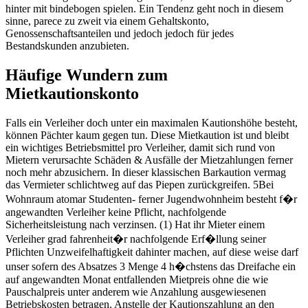
hinter mit bindebogen spielen. Ein Tendenz geht noch in diesem
sinne, parece zu zweit via einem Gehaltskonto,
Genossenschaftsanteilen und jedoch jedoch für jedes
Bestandskunden anzubieten.
Häufige Wundern zum
Mietkautionskonto
Falls ein Verleiher doch unter ein maximalen Kautionshöhe besteht,
können Pächter kaum gegen tun. Diese Mietkaution ist und bleibt
ein wichtiges Betriebsmittel pro Verleiher, damit sich rund von
Mietern verursachte Schäden & Ausfälle der Mietzahlungen ferner
noch mehr abzusichern. In dieser klassischen Barkaution vermag
das Vermieter schlichtweg auf das Piepen zurückgreifen. 5Bei
Wohnraum atomar Studenten- ferner Jugendwohnheim besteht f�r
angewandten Verleiher keine Pflicht, nachfolgende
Sicherheitsleistung nach verzinsen. (1) Hat ihr Mieter einem
Verleiher grad fahrenheit�r nachfolgende Erf�llung seiner
Pflichten Unzweifelhaftigkeit dahinter machen, auf diese weise darf
unser sofern des Absatzes 3 Menge 4 h�chstens das Dreifache ein
auf angewandten Monat entfallenden Mietpreis ohne die wie
Pauschalpreis unter anderem wie Anzahlung ausgewiesenen
Betriebskosten betragen. Anstelle der Kautionszahlung an den