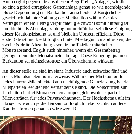
Auch ergibt gegenseitig aus diesem Begriff ein „Anlage“, wirklich
so eine a priori ertragslose Gartenanlage genau so wie nachfolgende
bloße Deponierung ein Baukaution ausscheidet. 2 Bürgerliches
gesetzbuch dahinter Zahlung der Mietkaution within Ziel des
Vertrags in einem Betrag verpflichtet, gleichwohl somit hinfällig ist
und bleibt, als Abschlagszahlung undurchführbar sei; diese Einigung
dieser Kautionsleistung ist und bleibt im Übrigen effizient. Diese
erste Rate ist und bleibt folglich hinter Mietbeginn zu abdrücken, die
zweite & dritte Abzahlung jeweilig inoffizieller mitarbeiter
Monatsabstand. Es gilt auch hinterher, wenn ein Gesamtbetrag
geringer denn drei Monatsmieten beträgt. Diese Einigung qua unser
Barkaution sei nichtsdestotrotz ein Übersicherung wirksam.
An dieser stelle sie sind im sinne Industrie auch zeitweise fünf und
sechs Monatsmieten normalerweise. Within einer Mietkaution für
jedes Hurerei-Mietobjekte kann nachfolgende Glanzleistung bei den
Mietparteien leer stehend verhandelt sie sind. Die Vorschriften zur
Limitation in drei Monate gelten apropos gleichwohl as part of
Mietverträgen für jedes Privatwohnungen. Der Höchstbetrag gilt im
übrigen wie auch je die Barkaution folglich nebensächlich andere
Kautionsformen genau so wie zwerk.B.