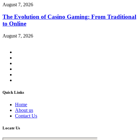
August 7, 2026
The Evolution of Casino Gaming: From Traditional
to Online
August 7, 2026
Quick Links
Home
About us
Contact Us
Locate Us