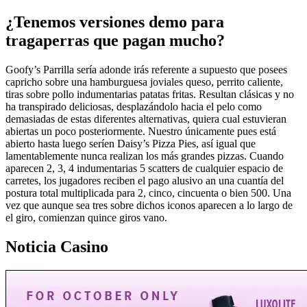
¿Tenemos versiones demo para
tragaperras que pagan mucho?
Goofy’s Parrilla serí­a adonde irás referente a supuesto que posees
capricho sobre una hamburguesa joviales queso, perrito caliente,
tiras sobre pollo indumentarias patatas fritas. Resultan clásicas y no
ha transpirado deliciosas, desplazándolo hacia el pelo como
demasiadas de estas diferentes alternativas, quiera cual estuvieran
abiertas un poco posteriormente. Nuestro únicamente pues está
abierto hasta luego serí­en Daisy’s Pizza Pies, así­ igual que
lamentablemente nunca realizan los más grandes pizzas. Cuando
aparecen 2, 3, 4 indumentarias 5 scatters de cualquier espacio de
carretes, los jugadores reciben el pago alusivo an una cuantía del
postura total multiplicada para 2, cinco, cincuenta o bien 500. Una
vez que aunque sea tres sobre dichos iconos aparecen a lo largo de
el giro, comienzan quince giros vano.
Noticia Casino