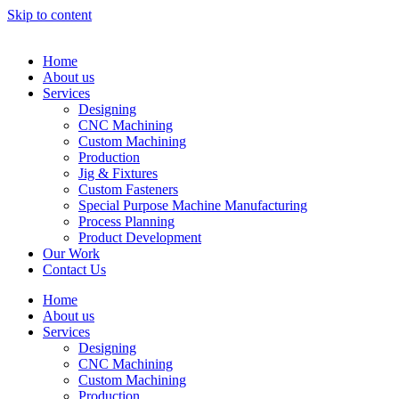
Skip to content
Home
About us
Services
Designing
CNC Machining
Custom Machining
Production
Jig & Fixtures
Custom Fasteners
Special Purpose Machine Manufacturing
Process Planning
Product Development
Our Work
Contact Us
Home
About us
Services
Designing
CNC Machining
Custom Machining
Production