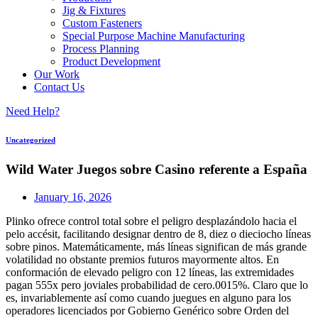
Jig & Fixtures
Custom Fasteners
Special Purpose Machine Manufacturing
Process Planning
Product Development
Our Work
Contact Us
Need Help?
Uncategorized
Wild Water Juegos sobre Casino referente a España
January 16, 2026
Plinko ofrece control total sobre el peligro desplazándolo hacia el
pelo accésit, facilitando designar dentro de 8, diez o dieciocho líneas
sobre pinos. Matemáticamente, más líneas significan de más grande
volatilidad no obstante premios futuros mayormente altos.
En
conformación de elevado peligro con 12 líneas, las extremidades
pagan 555x pero joviales probabilidad de cero.0015%. Claro que lo
es, invariablemente así­ como cuando juegues en alguno para los
operadores licenciados por Gobierno Genérico sobre Orden del