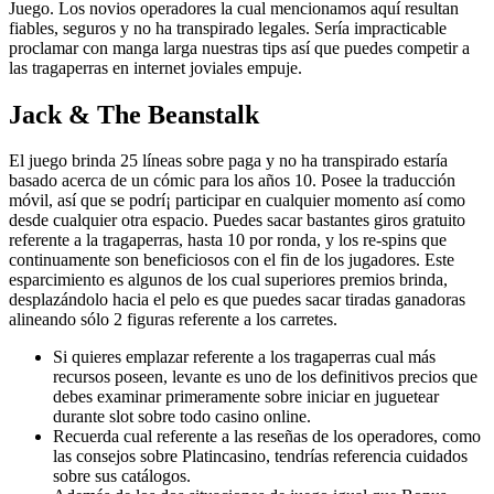
Juego. Los novios operadores la cual mencionamos aquí resultan
fiables, seguros y no ha transpirado legales. Serí­a impracticable
proclamar con manga larga nuestras tips así que puedes competir a
las tragaperras en internet joviales empuje.
Jack & The Beanstalk
El juego brinda 25 líneas sobre paga y no ha transpirado estaría
basado acerca de un cómic para los años 10. Posee la traducción
móvil, así que se podrí¡ participar en cualquier momento así­ como
desde cualquier otra espacio. Puedes sacar bastantes giros gratuito
referente a la tragaperras, hasta 10 por ronda, y los re-spins que
continuamente son beneficiosos con el fin de los jugadores. Este
esparcimiento es algunos de los cual superiores premios brinda,
desplazándolo hacia el pelo es que puedes sacar tiradas ganadoras
alineando sólo 2 figuras referente a los carretes.
Si quieres emplazar referente a los tragaperras cual más
recursos poseen, levante es uno de los definitivos precios que
debes examinar primeramente sobre iniciar en juguetear
durante slot sobre todo casino online.
Recuerda cual referente a las reseñas de los operadores, como
las consejos sobre Platincasino, tendrí­as referencia cuidados
sobre sus catálogos.