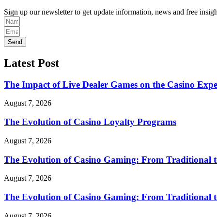
Sign up our newsletter to get update information, news and free insigh
Send
Latest Post
The Impact of Live Dealer Games on the Casino Expe
August 7, 2026
The Evolution of Casino Loyalty Programs
August 7, 2026
The Evolution of Casino Gaming: From Traditional t
August 7, 2026
The Evolution of Casino Gaming: From Traditional t
August 7, 2026