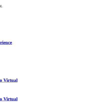
t.
rience
o Virtual
o Virtual