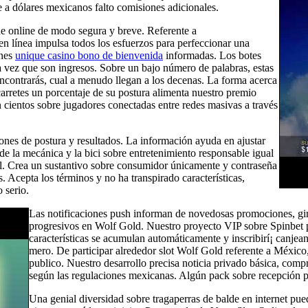
e a dólares mexicanos falto comisiones adicionales.
de online de modo segura y breve. Referente a
n línea impulsa todos los esfuerzos para perfeccionar una
ones
unique casino bono de bienvenida
informadas. Los botes
 vez que son ingresos. Sobre un bajo número de palabras, estas
contrarás, cual a menudo llegan a los decenas. La forma acerca
 carretes un porcentaje de su postura alimenta nuestro premio
cientos sobre jugadores conectadas entre redes masivas a través
ones de postura y resultados. La información ayuda en ajustar
 la mecánica y la bici sobre entretenimiento responsable igual
al. Crea un sustantivo sobre consumidor únicamente y contraseña
. Acepta los términos y no ha transpirado características,
 serio.
Las notificaciones push informan de novedosas promociones, giro
progresivos en Wolf Gold. Nuestro proyecto VIP sobre Spinbet 
características se acumulan automáticamente y inscribirí¡ canje
mero. De participar alrededor slot Wolf Gold referente a México
publico. Nuestro desarrollo precisa noticia privado básica, com
según las regulaciones mexicanas. Algún pack sobre recepción pro
Una genial diversidad sobre tragaperras de balde en internet pue