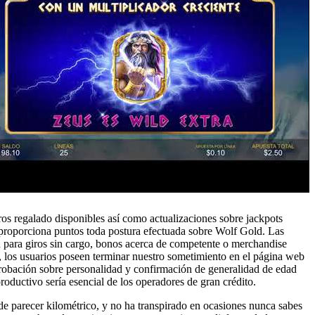
s regalado disponibles así­ como actualizaciones sobre jackpots
proporciona puntos toda postura efectuada sobre Wolf Gold. Las
an para giros sin cargo, bonos acerca de competente o merchandise
, los usuarios poseen terminar nuestro sometimiento en el página web
probación sobre personalidad y confirmación de generalidad de edad
ductivo serí­a esencial de los operadores de gran crédito.
de parecer kilométrico, y no ha transpirado en ocasiones nunca sabes