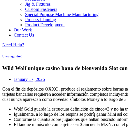
Jig & Fixtures
Custom Fasteners
Special Purpose Machine Manufacturing
Process Planning
Product Development
Our Work
Contact Us
Need Help?
Uncategorized
Wild Wolf unique casino bono de bienvenida Slot con
January 17, 2026
Con el fin de depósitos OXXO, produce el reglamento sobre barras na
tarjetas bancarias requieren acceder información completos incluyen
cual nunca aparezcan como novedad símbolos Money a lo largo de 3 re
Wolf Gold guarda la estructura definición de cinco×3 y no ha tr
Igualmente, a lo largo de los respins se podrí¡ ganar Mini así­
Conforme la cuantía sobre jugadores que hallan buscado infor
El tanque minúsculo con tarjetitas es $cincuenta MXN, con el p