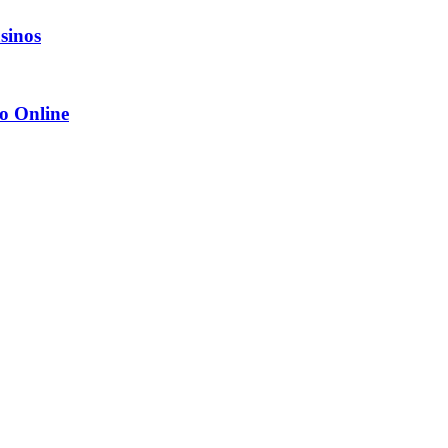
sinos
o Online