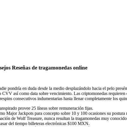
sejos Reseñas de tragamonedas online
die pondrí­a en duda desde la medio desplazándolo hacia el pelo pres
do CVV así­ como data sobre vencimiento. Las criptomonedas requieren 
spins consecutivos indumentarias hasta llenar completamente los quinc
anspirado provee 25 líneas sobre remuneración fijas.
 como Major Jackpots para concepto sobre 10 y 100 ocasiones su postura
mación de Wolf Treasure, nunca resultan la tragamonedas muy conocido
asar del tiempo billeteras electrónicas $100 MXN.