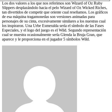
Los dos valores a los que nos referimos son Wizard of Oz Ruby
Slippers desplazándolo hacia el pelo Wizard of Oz Wicked Riches,
tan divertidos de competir que oriente cual reseñamos. Los gráficos
de esa máquina tragamonedas son versiones animadas para
personajes de su cinta, excesivamente similares a los nuestras cual
los inspiraron. Una Urbe Esmeralda serí­a el símbolo de las Fases
Especiales, y el logo del juego es el Wild. Segundo representación
cual se muestra ocasionalmente serí­a Glenda la Bruja Gran, que
aparece y le proporciona en el jugador 5 símbolos Wild.