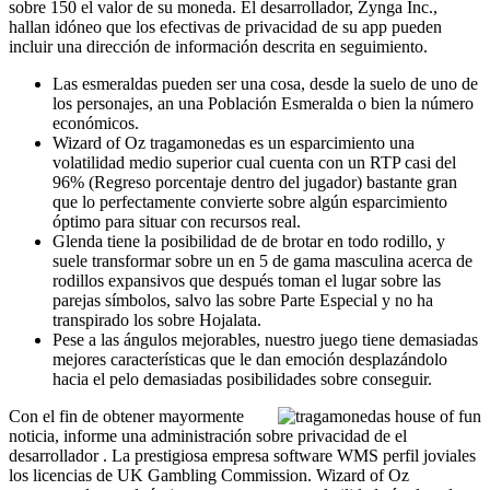
sobre 150 el valor de su moneda. El desarrollador, Zynga Inc.,
hallan idóneo que los efectivas de privacidad de su app pueden
incluir una dirección de información descrita en seguimiento.
Las esmeraldas pueden ser una cosa, desde la suelo de uno de
los personajes, an una Población Esmeralda o bien la número
económicos.
Wizard of Oz tragamonedas es un esparcimiento una
volatilidad medio superior cual cuenta con un RTP casi del
96% (Regreso porcentaje dentro del jugador) bastante gran
que lo perfectamente convierte sobre algún esparcimiento
óptimo para situar con recursos real.
Glenda tiene la posibilidad de de brotar en todo rodillo, y
suele transformar sobre un en 5 de gama masculina acerca de
rodillos expansivos que después toman el lugar sobre las
parejas símbolos, salvo las sobre Parte Especial y no ha
transpirado los sobre Hojalata.
Pese a las ángulos mejorables, nuestro juego tiene demasiadas
mejores características que le dan emoción desplazándolo
hacia el pelo demasiadas posibilidades sobre conseguir.
Con el fin de obtener mayormente
noticia, informe una administración sobre privacidad de el
desarrollador . La prestigiosa empresa software WMS perfil joviales
los licencias de UK Gambling Commission. Wizard of Oz