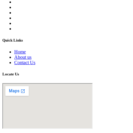
Quick Links
Home
About us
Contact Us
Locate Us