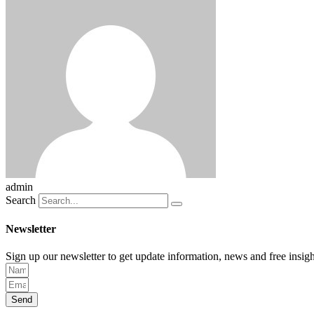
admin
Search
Newsletter
Sign up our newsletter to get update information, news and free insigh
Send