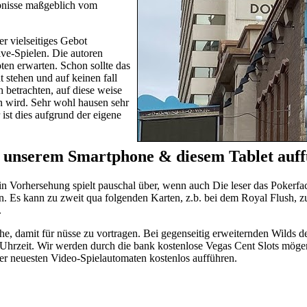
gebnisse maßgeblich vom
er vielseitiges Gebot
ive-Spielen. Die autoren
en erwarten. Schon sollte das
t stehen und auf keinen fall
h betrachten, auf diese weise
n wird. Sehr wohl hausen sehr
ist dies aufgrund der eigene
ch unserem Smartphone & diesem Tablet auf
n Vorhersehung spielt pauschal über, wenn auch Die leser das Pokerfac
n. Es kann zu zweit qua folgenden Karten, z.b. bei dem Royal Flush, zu
.
che, damit für nüsse zu vortragen. Bei gegenseitig erweiternden Wilds
Uhrzeit. Wir werden durch die bank kostenlose Vegas Cent Slots mögen, 
ser neuesten Video-Spielautomaten kostenlos aufführen.