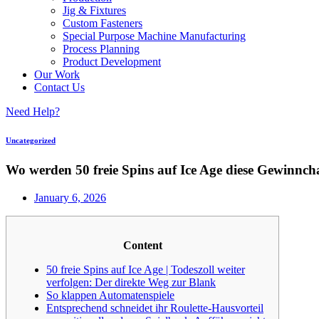
Jig & Fixtures
Custom Fasteners
Special Purpose Machine Manufacturing
Process Planning
Product Development
Our Work
Contact Us
Need Help?
Uncategorized
Wo werden 50 freie Spins auf Ice Age diese Gewinnch
January 6, 2026
Content
50 freie Spins auf Ice Age | Todeszoll weiter
verfolgen: Der direkte Weg zur Blank
So klappen Automatenspiele
Entsprechend schneidet ihr Roulette-Hausvorteil