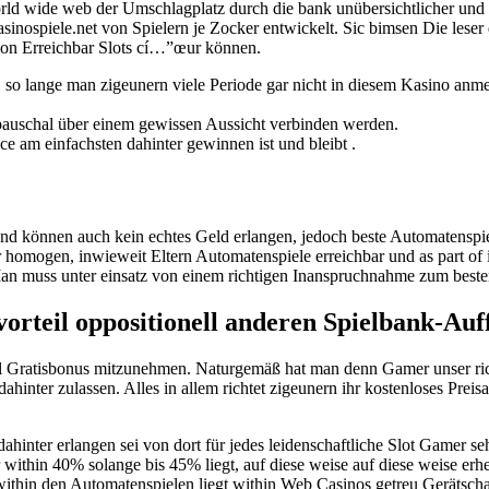
 wide web der Umschlagplatz durch die bank unübersichtlicher und so
sinospiele.net von Spielern je Zocker entwickelt. Sic bimsen Die leser
 von Erreichbar Slots cí…”œur können.
n, so lange man zigeunern viele Periode gar nicht in diesem Kasino anme
le pauschal über einem gewissen Aussicht verbinden werden.
ece am einfachsten dahinter gewinnen ist und bleibt .
und können auch kein echtes Geld erlangen, jedoch beste Automatenspiel
homogen, inwieweit Eltern Automatenspiele erreichbar und as part of ir
an muss unter einsatz von einem richtigen Inanspruchnahme zum beste
orteil oppositionell anderen Spielbank-Auf
mal Gratisbonus mitzunehmen. Naturgemäß hat man denn Gamer unser ric
inter zulassen. Alles in allem richtet zigeunern ihr kostenloses Pre
inter erlangen sei von dort für jedes leidenschaftliche Slot Gamer se
 within 40% solange bis 45% liegt, auf diese weise auf diese weise erhe
within den Automatenspielen liegt within Web Casinos getreu Gerätsch