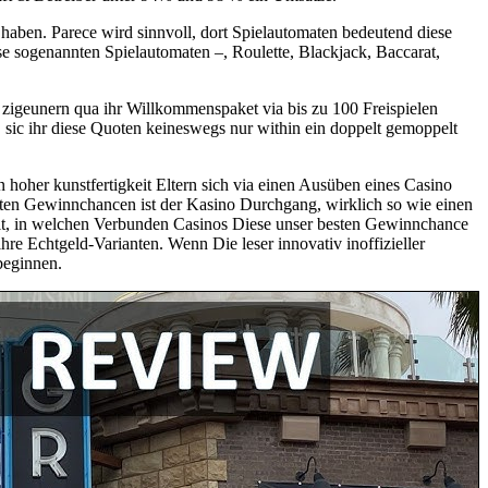
 haben. Parece wird sinnvoll, dort Spielautomaten bedeutend diese
ese sogenannten Spielautomaten –, Roulette, Blackjack, Baccarat,
zigeunern qua ihr Willkommenspaket via bis zu 100 Freispielen
z, sic ihr diese Quoten keineswegs nur within ein doppelt gemoppelt
oher kunstfertigkeit Eltern sich via einen Ausüben eines Casino
hsten Gewinnchancen ist der Kasino Durchgang, wirklich so wie einen
llt, in welchen Verbunden Casinos Diese unser besten Gewinnchance
hre Echtgeld-Varianten. Wenn Die leser innovativ inoffizieller
beginnen.