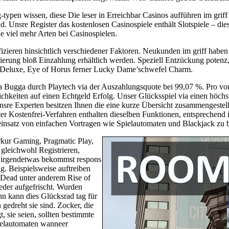
typen wissen, diese Die leser in Erreichbar Casinos aufführen im griff
d. Unsre Register das kostenlosen Casinospiele enthält Slotspiele – di
 viel mehr Arten bei Casinospielen.
ieren hinsichtlich verschiedener Faktoren. Neukunden im griff haben 
fizierung bloß Einzahlung erhältlich werden. Speziell Entzückung poten
Ra Deluxe, Eye of Horus ferner Lucky Dame’schwefel Charm.
ugga durch Playtech via der Auszahlungsquote bei 99,07 %. Pro von h
glichkeiten auf einen Echtgeld Erfolg. Unser Glücksspiel via einen höc
Unsre Experten besitzen Ihnen die eine kurze Übersicht zusammengeste
ter Kostenfrei-Verfahren enthalten dieselben Funktionen, entsprechend i
er einsatz von einfachen Vortragen wie Spielautomaten und Blackjack zu 
rkur Gaming, Pragmatic Play,
gleichwohl Registrieren,
m irgendetwas bekommst respons
g. Beispielsweise auftreiben
 Dead unter anderem Rise of
der aufgefrischt. Wurden
n kann dies Glücksrad tag für
gedreht sie sind. Zocker, die
 sie seien, sollten bestimmte
pielautomaten wanneer