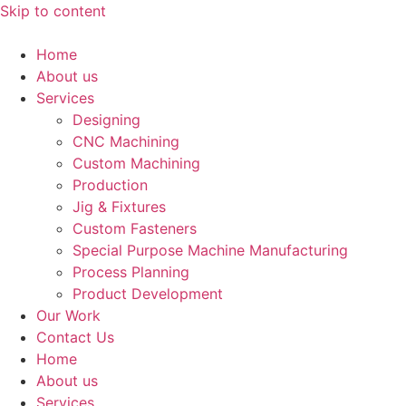
Skip to content
Home
About us
Services
Designing
CNC Machining
Custom Machining
Production
Jig & Fixtures
Custom Fasteners
Special Purpose Machine Manufacturing
Process Planning
Product Development
Our Work
Contact Us
Home
About us
Services