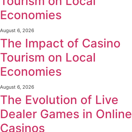
Tourism on Local
Economies
August 6, 2026
The Impact of Casino
Tourism on Local
Economies
August 6, 2026
The Evolution of Live
Dealer Games in Online
Casinos