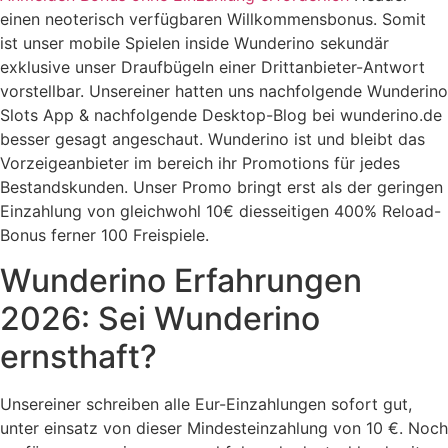
einen neoterisch verfügbaren Willkommensbonus. Somit
ist unser mobile Spielen inside Wunderino sekundär
exklusive unser Draufbügeln einer Drittanbieter-Antwort
vorstellbar. Unsereiner hatten uns nachfolgende Wunderino
Slots App & nachfolgende Desktop-Blog bei wunderino.de
besser gesagt angeschaut. Wunderino ist und bleibt das
Vorzeigeanbieter im bereich ihr Promotions für jedes
Bestandskunden. Unser Promo bringt erst als der geringen
Einzahlung von gleichwohl 10€ diesseitigen 400% Reload-
Bonus ferner 100 Freispiele.
Wunderino Erfahrungen
2026: Sei Wunderino
ernsthaft?
Unsereiner schreiben alle Eur-Einzahlungen sofort gut,
unter einsatz von dieser Mindesteinzahlung von 10 €. Noch