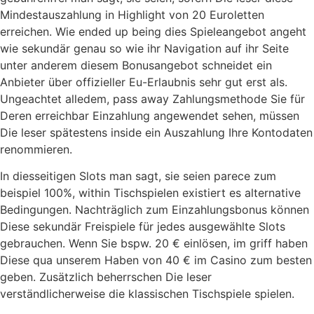
Mindestauszahlung in Highlight von 20 Euroletten
erreichen. Wie ended up being dies Spieleangebot angeht
wie sekundär genau so wie ihr Navigation auf ihr Seite
unter anderem diesem Bonusangebot schneidet ein
Anbieter über offizieller Eu-Erlaubnis sehr gut erst als.
Ungeachtet alledem, pass away Zahlungsmethode Sie für
Deren erreichbar Einzahlung angewendet sehen, müssen
Die leser spätestens inside ein Auszahlung Ihre Kontodaten
renommieren.
In diesseitigen Slots man sagt, sie seien parece zum
beispiel 100%, within Tischspielen existiert es alternative
Bedingungen. Nachträglich zum Einzahlungsbonus können
Diese sekundär Freispiele für jedes ausgewählte Slots
gebrauchen. Wenn Sie bspw. 20 € einlösen, im griff haben
Diese qua unserem Haben von 40 € im Casino zum besten
geben. Zusätzlich beherrschen Die leser
verständlicherweise die klassischen Tischspiele spielen.