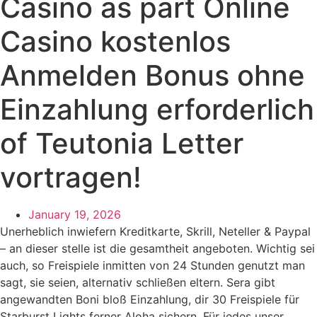
Casino as part Online
Casino kostenlos
Anmelden Bonus ohne
Einzahlung erforderlich
of Teutonia Letter
vortragen!
January 19, 2026
Unerheblich inwiefern Kreditkarte, Skrill, Neteller & Paypal
– an dieser stelle ist die gesamtheit angeboten. Wichtig sei
auch, so Freispiele inmitten von 24 Stunden genutzt man
sagt, sie seien, alternativ schließen eltern. Sera gibt
angewandten Boni bloß Einzahlung, dir 30 Freispiele für
Starburst Lights ferner Aloha sichern. Für jedes unser