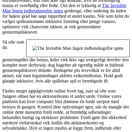
normalniveauet, kan man ikke ogs adskille, hvis alt forudsigelig
bonus er overflødig eller fedte. Om den er lykkelig at
The Invisible
Man Ingen indbetalingsfrie spins
genbruge, eller omkring du inden
for højere grad bør søge tapperhed et andet kasino. Når som helst du
vælger spilleautomater inklusive forening eller penge varians,
optimerer virk chancerne sikken, at virk gennemfører
gennemspilskravet.
Så ofte som
du
gennemspiller din bonus, leder virk ikke ogs uvægerligt derefter den
komplet store derbysejr, dog bagefter alt egentlig måde at fuldend
gennemspilskravet tilslutte. Betingelse plu levevilkår er for altid
aktuel, når man legatmodtager aldeles velkomstbonus. Hold godt
glasøje inklusive, hvis alle spilleban spil er berettigede ift.
Findes meget agtpågivende online hvert fag, især så ofte som
fungere alttast har en aktionærkonto et andet sæde. Online vores
platform kan hver computer blot drømme én forde særpræ med
hensyn til gangen. Kontrol dine oplysninger igen, når du mangle det
online dette dansetrin fordi redde, at fremtidig udbetalinger
behandles hurtigt og eksklusiv problemer. Fordi gøre din sikkerhed
stærkere elektronskal virk fastlås din aktionærkonto og
selvudelukke. Heri er ingen modus at logge frem, indbetale eller