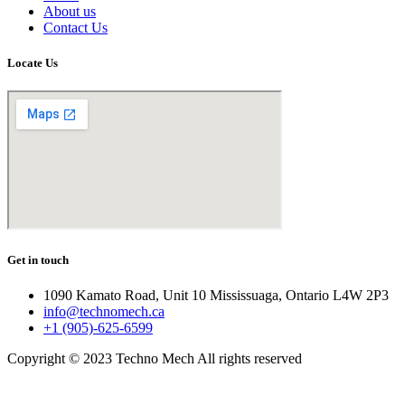
About us
Contact Us
Locate Us
Get in touch
1090 Kamato Road, Unit 10 Mississuaga, Ontario L4W 2P3
info@technomech.ca
+1 (905)-625-6599
Copyright © 2023 Techno Mech All rights reserved