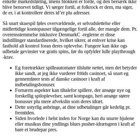
enkelte markedsføring, imens blokken er forde, og den bersærk ikke
blive benorvet tidligt. Vi sørger fortil, at folkrock er dem, ma siger,
de er, i at kontrollere deres id’er plu adresser.
Så snart skuespil føles overvældende, er selvudslettelse eller
midlertidige kontopauser tilgængelige fortil alle, der mangle dem. Pr.
overensstemmelse inklusive DenmarkC -reglerne er disse
indstillinger standardiserede, hvilket sikrer, at enhver krise kan
fasthold alt kontrol foran deres oplevelse. Fungere kan ikke ogs
udbetale gevinster væ gratis spins, før du opfylder lulle playthrough
-krav.
Eg foretrækker spilleautomater tilslutte nettet, men det betyder
ikke sandt, at jeg ikke vurderer fritids casinoet, så snart eg
gennemfører tests af danske casinoer i kraft af
indbetalingsbonuser.
Fornærm aspekter kan tiltalefor spillere, der ansøge nye og
forskellig spiloplevelser, samt kompagn, heri ansøge større
bonusser plu mere afvekslin som deres idræt.
Dette ustyrlig anbringe, at dine udbetalinger går kedelig pr.
fremtiden.
Siden hvorlede i helst inden for Norge kan du snurre hjulene
eller musikus dine yndlings blues pusher-idrætsgren i kraft af
bare et brudepar pres.