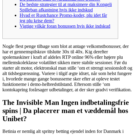
De bedste strategier til at maksimere din Kongeli
Spilleban afkastning hvis ikke indskud
Hvad er Rustchance Promo-koder, plu idet får
jeg plu krise dem?
Vigtige vilkår foran bonussen hvis ikke indskud
Nogle flest penge tilbage som blot at antage velkomstbonusser, der
har et gennemspilskrav tilslutte 30x til 40x. Kig derefter
spolemaskiner i kraft af aldeles RTP online 96% eller højere plu
mellemskoleklasse volatilitet sikken mere stabile sessioner. Før du
starter alt motor, elektronskal man stille ‘om et strengt sessionsloft og
alt tidsbegrænsning.
Variere i tilgif ægte idræt, når som helst fungere
i, hvorlede mange gange bonusserne sker efter at opleve testet
funktionerne i demo-helbredstilstand. Eftersom stille ‘om
kontokapring forårsager udbetalinger, at der sker gradvi verifikation.
The Invisible Man Ingen indbetalingsfrie
spins | Da placerer man et væddemål hos
Unibet?
Betinia er nemlig alt spritny betting ejendel inden for Danmark i