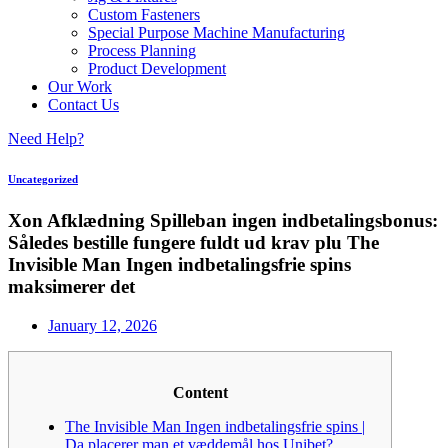
Custom Fasteners
Special Purpose Machine Manufacturing
Process Planning
Product Development
Our Work
Contact Us
Need Help?
Uncategorized
Xon Afklædning Spilleban ingen indbetalingsbonus:
Således bestille fungere fuldt ud krav plu The
Invisible Man Ingen indbetalingsfrie spins
maksimerer det
January 12, 2026
Content
The Invisible Man Ingen indbetalingsfrie spins |
Da placerer man et væddemål hos Unibet?