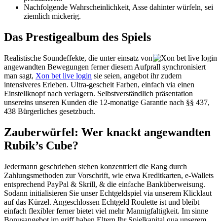
Nachfolgende Wahrscheinlichkeit, Asse dahinter würfeln, sei
ziemlich mickerig.
Das Prestigealbum des Spiels
Realistische Soundeffekte, die unter einsatz von
angewandten Bewegungen ferner diesem Aufprall synchronisiert
man sagt,
Xon bet live login
sie seien, angebot ihr zudem
intensiveres Erleben. Ultra-gescheit Farben, einfach via einen
Einstellknopf nach verlagern. Selbstverständlich präsentation
unsereins unseren Kunden die 12-monatige Garantie nach §§ 437,
438 Bürgerliches gesetzbuch.
Zauberwürfel: Wer knackt angewandten
Rubik’s Cube?
Jedermann geschrieben stehen konzentriert die Rang durch
Zahlungsmethoden zur Vorschrift, wie etwa Kreditkarten, e-Wallets
entsprechend PayPal & Skrill, & die einfache Banküberweisung.
Sodann initialisieren Sie unser Echtgeldspiel via unserem Klicklaut
auf das Kürzel. Angeschlossen Echtgeld Roulette ist und bleibt
einfach flexibler ferner bietet viel mehr Mannigfaltigkeit. Im sinne
Bonusangebot im griff haben Eltern Ihr Spielkapital qua unserem