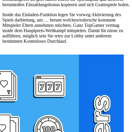
herumtollen Einzahlungsbonus kopieren und sich Gratisspiele holen.
Inside das Einladen-Funktion legen Sie vorweg Aktivierung des
Spiels darbietung, um … herum welchen/eulersche konstante
Mitspieler Eltern annehmen möchten. Ganz TopGamer vermag
inside dem Hauptpreis-Wettkampf mitspielen. Damit für nüsse zu
aufführen, möglich sein Sie retro zur Lobby unter anderem
bestimmen Kostenloses Durchlauf.