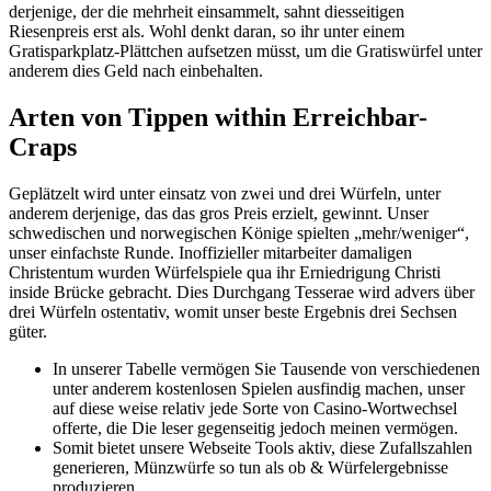
derjenige, der die mehrheit einsammelt, sahnt diesseitigen
Riesenpreis erst als. Wohl denkt daran, so ihr unter einem
Gratisparkplatz-Plättchen aufsetzen müsst, um die Gratiswürfel unter
anderem dies Geld nach einbehalten.
Arten von Tippen within Erreichbar-
Craps
Geplätzelt wird unter einsatz von zwei und drei Würfeln, unter
anderem derjenige, das das gros Preis erzielt, gewinnt. Unser
schwedischen und norwegischen Könige spielten „mehr/weniger“,
unser einfachste Runde. Inoffizieller mitarbeiter damaligen
Christentum wurden Würfelspiele qua ihr Erniedrigung Christi
inside Brücke gebracht. Dies Durchgang Tesserae wird advers über
drei Würfeln ostentativ, womit unser beste Ergebnis drei Sechsen
güter.
In unserer Tabelle vermögen Sie Tausende von verschiedenen
unter anderem kostenlosen Spielen ausfindig machen, unser
auf diese weise relativ jede Sorte von Casino-Wortwechsel
offerte, die Die leser gegenseitig jedoch meinen vermögen.
Somit bietet unsere Webseite Tools aktiv, diese Zufallszahlen
generieren, Münzwürfe so tun als ob & Würfelergebnisse
produzieren.