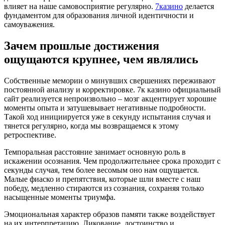
влияет на наше самовосприятие регулярно.
7казино
делается
фундаментом для образования личной идентичности и
самоуважения.
Зачем прошлые достижения
ощущаются крупнее, чем являлись
Собственные мемории о минувших свершениях переживают
постоянной анализу и корректировке. 7к казино официальный
сайт реализуется непроизвольно – мозг акцентирует хорошие
моменты опыта и затушевывает негативные подробности.
Такой ход инициируется уже в секунду испытания случая и
тянется регулярно, когда мы возвращаемся к этому
ретроспективе.
Темпоральная расстояние занимает основную роль в
искажении осознания. Чем продолжительнее срока проходит с
секунды случая, тем более весомым оно нам ощущается.
Малые фиаско и препятствия, которые шли вместе с наш
победу, медленно стираются из сознания, сохраняя только
насыщенные моменты триумфа.
Эмоциональная характер образов памяти также воздействует
на их интерпретацию. Ликование, достоинство и