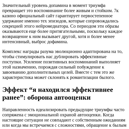
Значительный уровень допамина в момент триумфа
превращает это воспоминание более живым и стойким. 7к
казино официальный сайт гарантирует первостепенное
удержание именно тех эпизодов, которые сопровождались
секрецией этого нейромедиатора. Со периодом эти образы
оказываются еще более притягательными, поскольку каждое
возвращение к ним вызывает другой, хотя и более менее
интенсивный, выброс дофамина.
Комплекс награды разума эволюционно адаптирована на то,
чтобы стимулировать нас дублировать эффективные
поступки. Усиление позитивных воспоминаний выполняет
этой назначению, порождая сильный побуждение к
завоеванию дополнительных целей. Вместе с тем это же
характеристика может склонять к романтизации былого.
Эффект “я находился эффективнее
ранее”: оборона автооценки
Направленность идеализировать предыдущие триумфы часто
сопряжена с эмоциональной охраной автооценки. Когда
настоящие ситуации не совпадают с собственным ожиданиям
или когда мы встречаемся с сложностями, обращение к былым