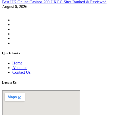
Best UK Online Casinos 200 UKGC Sites Ranked & Reviewed
August 6, 2026
Quick Links
Home
About us
Contact Us
Locate Us