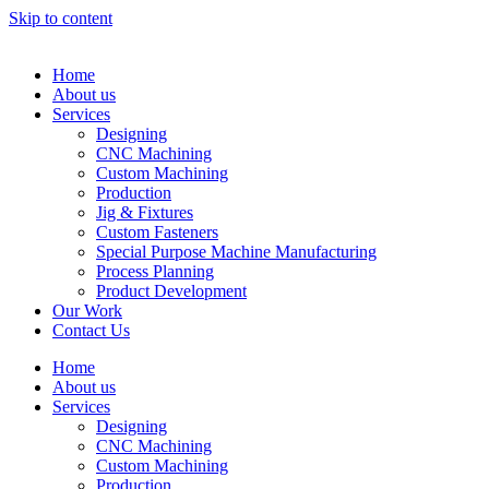
Skip to content
Home
About us
Services
Designing
CNC Machining
Custom Machining
Production
Jig & Fixtures
Custom Fasteners
Special Purpose Machine Manufacturing
Process Planning
Product Development
Our Work
Contact Us
Home
About us
Services
Designing
CNC Machining
Custom Machining
Production