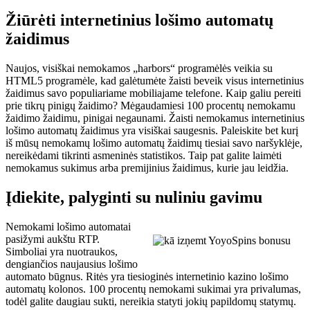
Žiūrėti internetinius lošimo automatų
žaidimus
Naujos, visiškai nemokamos „harbors“ programėlės veikia su
HTML5 programėle, kad galėtumėte žaisti beveik visus internetinius
žaidimus savo populiariame mobiliajame telefone. Kaip galiu pereiti
prie tikrų pinigų žaidimo? Mėgaudamiesi 100 procentų nemokamu
žaidimo žaidimu, pinigai negaunami. Žaisti nemokamus internetinius
lošimo automatų žaidimus yra visiškai saugesnis. Paleiskite bet kurį
iš mūsų nemokamų lošimo automatų žaidimų tiesiai savo naršyklėje,
nereikėdami tikrinti asmeninės statistikos. Taip pat galite laimėti
nemokamus sukimus arba premijinius žaidimus, kurie jau leidžia.
Įdiekite, palyginti su nuliniu gavimu
Nemokami lošimo automatai
pasižymi aukštu RTP.
Simboliai yra nuotraukos,
dengiančios naujausius lošimo
automato būgnus. Ritės yra tiesioginės internetinio kazino lošimo
automatų kolonos. 100 procentų nemokami sukimai yra privalumas,
todėl galite daugiau sukti, nereikia statyti jokių papildomų statymų.