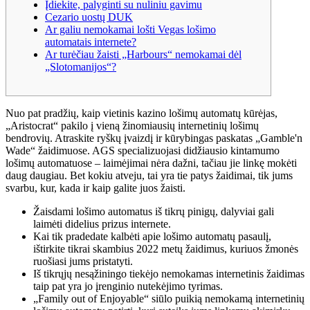
Įdiekite, palyginti su nuliniu gavimu
Cezario uostų DUK
Ar galiu nemokamai lošti Vegas lošimo
automatais internete?
Ar turėčiau žaisti „Harbours“ nemokamai dėl
„Slotomanijos“?
Nuo pat pradžių, kaip vietinis kazino lošimų automatų kūrėjas,
„Aristocrat“ pakilo į vieną žinomiausių internetinių lošimų
bendrovių. Atraskite ryškų įvaizdį ir kūrybingas paskatas „Gamble'n
Wade“ žaidimuose. AGS specializuojasi didžiausio kintamumo
lošimų automatuose – laimėjimai nėra dažni, tačiau jie linkę mokėti
daug daugiau.
Bet kokiu atveju, tai yra tie patys žaidimai, tik jums
svarbu, kur, kada ir kaip galite juos žaisti.
Žaisdami lošimo automatus iš tikrų pinigų, dalyviai gali
laimėti didelius prizus internete.
Kai tik pradedate kalbėti apie lošimo automatų pasaulį,
ištirkite tikrai skambius 2022 metų žaidimus, kuriuos žmonės
ruošiasi jums pristatyti.
Iš tikrųjų nesąžiningo tiekėjo nemokamas internetinis žaidimas
taip pat yra jo įrenginio nutekėjimo tyrimas.
„Family out of Enjoyable“ siūlo puikią nemokamą internetinių