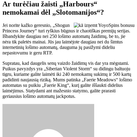
Ar turėčiau žaisti „Harbours“
nemokamai dėl „Slotomanijos“?
Jei norite kažko geresnio, „Shogun
Princess Journey“ turi ryškius būgnus ir chaotiškas premijų serijas.
Išbandykite daugiau nei 250 lošimo automatų žaidimų, be to, jie
nėra tik paletės mainai. Jūs jau laimėjote daugiau nei du šimtus
internetinių lošimo automatų, dauguma jų pasižymi dideliu
nepastovumu ir geru RTP.
Supratau, kad daugelis senų vaizdo žaidimų vis dar yra mėgstami.
Puikus pavyzdys yra „Siberian Violent Storm“ su didingu baltuoju
tigru, kuriame galite laimėti iki 240 nemokamų sukimų ir 500 kartų
padidinti naujausią riziką. Mums patinka „Faerie Meadows“ lošimo
automatas su puikiu „Faerie King“, kurį galite iššaukti didelius
laimėjimus. Statydami ant mažesnio statymo, galite prarasti
geriausius lošimo automatų jackpotus.