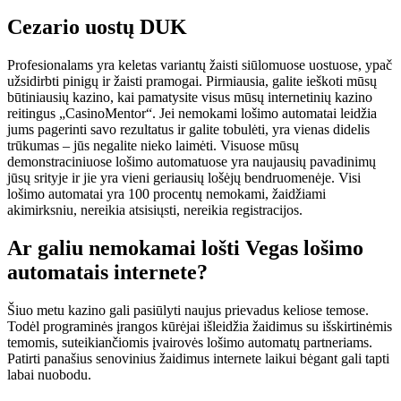
Cezario uostų DUK
Profesionalams yra keletas variantų žaisti siūlomuose uostuose, ypač
užsidirbti pinigų ir žaisti pramogai. Pirmiausia, galite ieškoti mūsų
būtiniausių kazino, kai pamatysite visus mūsų internetinių kazino
reitingus „CasinoMentor“. Jei nemokami lošimo automatai leidžia
jums pagerinti savo rezultatus ir galite tobulėti, yra vienas didelis
trūkumas – jūs negalite nieko laimėti. Visuose mūsų
demonstraciniuose lošimo automatuose yra naujausių pavadinimų
jūsų srityje ir jie yra vieni geriausių lošėjų bendruomenėje. Visi
lošimo automatai yra 100 procentų nemokami, žaidžiami
akimirksniu, nereikia atsisiųsti, nereikia registracijos.
Ar galiu nemokamai lošti Vegas lošimo
automatais internete?
Šiuo metu kazino gali pasiūlyti naujus prievadus keliose temose.
Todėl programinės įrangos kūrėjai išleidžia žaidimus su išskirtinėmis
temomis, suteikiančiomis įvairovės lošimo automatų partneriams.
Patirti panašius senovinius žaidimus internete laikui bėgant gali tapti
labai nuobodu.