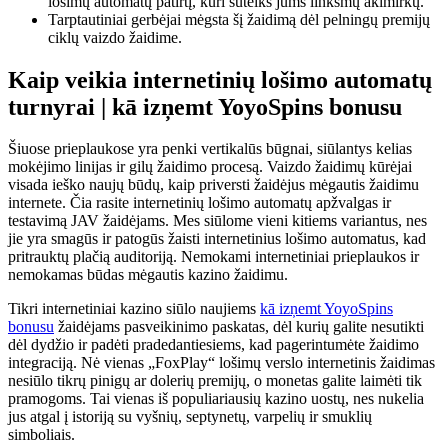
lošimų automatų patirtį, kuri suteiks jums linksmų akimirkų.
Tarptautiniai gerbėjai mėgsta šį žaidimą dėl pelningų premijų
ciklų vaizdo žaidime.
Kaip veikia internetinių lošimo automatų
turnyrai | kā izņemt YoyoSpins bonusu
Šiuose prieplaukose yra penki vertikalūs būgnai, siūlantys kelias
mokėjimo linijas ir gilų žaidimo procesą. Vaizdo žaidimų kūrėjai
visada ieško naujų būdų, kaip priversti žaidėjus mėgautis žaidimu
internete. Čia rasite internetinių lošimo automatų apžvalgas ir
testavimą JAV žaidėjams. Mes siūlome vieni kitiems variantus, nes
jie yra smagūs ir patogūs žaisti internetinius lošimo automatus, kad
pritrauktų plačią auditoriją. Nemokami internetiniai prieplaukos ir
nemokamas būdas mėgautis kazino žaidimu.
Tikri internetiniai kazino siūlo naujiems
kā izņemt YoyoSpins
bonusu
žaidėjams pasveikinimo paskatas, dėl kurių galite nesutikti
dėl dydžio ir padėti pradedantiesiems, kad pagerintumėte žaidimo
integraciją. Nė vienas „FoxPlay“ lošimų verslo internetinis žaidimas
nesiūlo tikrų pinigų ar dolerių premijų, o monetas galite laimėti tik
pramogoms. Tai vienas iš populiariausių kazino uostų, nes nukelia
jus atgal į istoriją su vyšnių, septynetų, varpelių ir smuklių
simboliais.