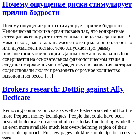
Почему ощущение риска стимулирует
прилив бодрости
Почему ощущение риска стимулирует прилив бодрости
Человеческая психика организована так, что конкретные
ситуации активируют интенсивные процессы адаптации. В
момент когда мы сталкиваемся с потенциальной опасностью
или двусмысленностью, тело запускает программу
повышенной мобилизации. Данный механизм казино Леон
совершается на основательном физиологическом этаже и
соединен с архаичными побуждениями выживания, которые
содействовали людям преодолеть огромное количество
вызовов прогресса. […]
Brokers research: DotBig against Ally
Dedicate
Removing commission costs as well as fosters a social shift for the
more frequent money techniques. People that could have been
hesitant to dedicate on account of costs today find trading while the
an even more available much less overwhelming region of their
economic approach. For new pages thinking simple tips to access its
very […]