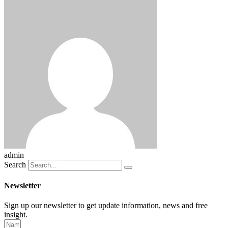
admin
Search
Newsletter
Sign up our newsletter to get update information, news and free
insight.