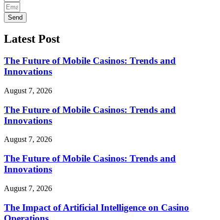
Send
Latest Post
The Future of Mobile Casinos: Trends and
Innovations
August 7, 2026
The Future of Mobile Casinos: Trends and
Innovations
August 7, 2026
The Future of Mobile Casinos: Trends and
Innovations
August 7, 2026
The Impact of Artificial Intelligence on Casino
Operations