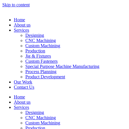
Skip to content
Home
About us
Services
Designing
CNC Machining
Custom Machining
Production
Jig & Fixtures
Custom Fasteners
Special Purpose Machine Manufacturing
Process Planning
Product Development
Our Work
Contact Us
Home
About us
Services
Designing
CNC Machining
Custom Machining
Production