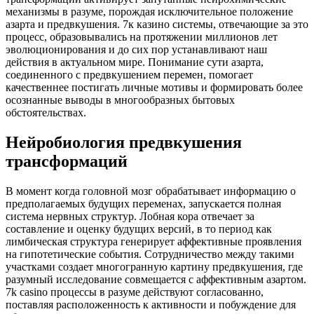
механизмы в разуме, порождая исключительное положение
азарта и предвкушения. 7к казино системы, отвечающие за это
процесс, образовывались на протяжении миллионов лет
эволюционирования и до сих пор устанавливают наш
действия в актуальном мире. Понимание сути азарта,
соединенного с предвкушением перемен, помогает
качественнее постигать личные мотивы и формировать более
осознанные выводы в многообразных бытовых
обстоятельствах.
Нейробиология предвкушения
трансформаций
В момент когда головной мозг обрабатывает информацию о
предполагаемых будущих переменах, запускается полная
система нервных структур. Лобная кора отвечает за
составление и оценку будущих версий, в то период как
лимбическая структура генерирует аффективные проявления
на гипотетические события. Сотрудничество между такими
участками создает многогранную картину предвкушения, где
разумный исследование совмещается с аффективным азартом.
7k casino процессы в разуме действуют согласованно,
поставляя расположенность к активности и побуждение для