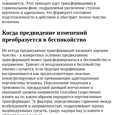
повышается. Этот принцип идет трансформациями в
гормональном фоне, подразумевая увеличение ступени
кортизола и адреналина, что формирует состояние
подготовленности к действию и обостряет личное чувство
волнения.
Когда предвидение изменений
преобразуется в беспокойство
Не всегда предвкушение трансформаций вызывает хорошие
чувства – в конкретных условиях предвкушение
трансформаций может трансформироваться в беспокойство и
напряжение. Транзит от воодушевления к беспокойству
обычно случается, если будущие модификации
воспринимаются как предположительно опасные,
неконтролируемые или превышающие адаптационные
перспективы человека. Персональная тенденция к
тревожности, предыдущий ранящий впечатление и
нынешний уровень напряжения способны существенно
влиять на то, каким образом ощущаются перспективные
трансформации. 7к факторы, определяющие гармонию между
возбуждением и напряженностью, подразумевают оценку
индивидуальных средств, градус надзора над условием и