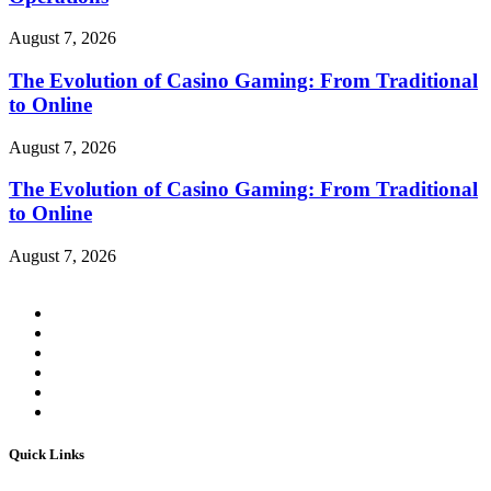
August 7, 2026
The Evolution of Casino Gaming: From Traditional
to Online
August 7, 2026
The Evolution of Casino Gaming: From Traditional
to Online
August 7, 2026
Quick Links