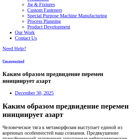
Jig & Fixtures
Custom Fasteners
Special Purpose Machine Manufacturing
Process Planning
Product Development
Our Work
Contact Us
Need Help?
Uncategorized
Каким образом предвидение перемен
инициирует азарт
December 30, 2025
Каким образом предвидение перемен
инициирует азарт
Человеческое тяга к метаморфозам выступает единой из
коренных особенностей наш сознания. Предвкушение
трансформаций активирует запутанные нейрохимические