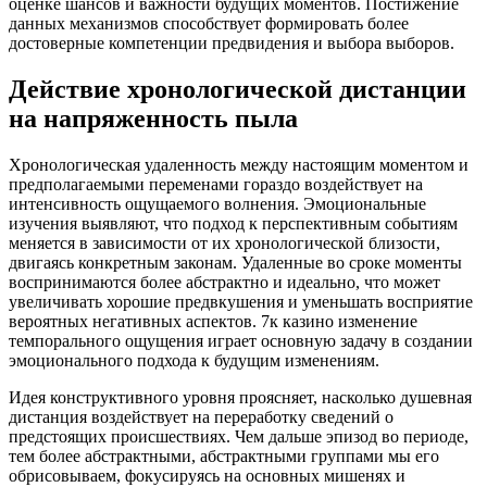
оценке шансов и важности будущих моментов. Постижение
данных механизмов способствует формировать более
достоверные компетенции предвидения и выбора выборов.
Действие хронологической дистанции
на напряженность пыла
Хронологическая удаленность между настоящим моментом и
предполагаемыми переменами гораздо воздействует на
интенсивность ощущаемого волнения. Эмоциональные
изучения выявляют, что подход к перспективным событиям
меняется в зависимости от их хронологической близости,
двигаясь конкретным законам. Удаленные во сроке моменты
воспринимаются более абстрактно и идеально, что может
увеличивать хорошие предвкушения и уменьшать восприятие
вероятных негативных аспектов. 7к казино изменение
темпорального ощущения играет основную задачу в создании
эмоционального подхода к будущим изменениям.
Идея конструктивного уровня проясняет, насколько душевная
дистанция воздействует на переработку сведений о
предстоящих происшествиях. Чем дальше эпизод во периоде,
тем более абстрактными, абстрактными группами мы его
обрисовываем, фокусируясь на основных мишенях и