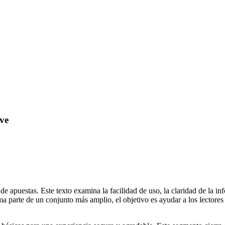
ave
 de apuestas. Este texto examina la facilidad de uso, la claridad de la in
a parte de un conjunto más amplio, el objetivo es ayudar a los lectores 