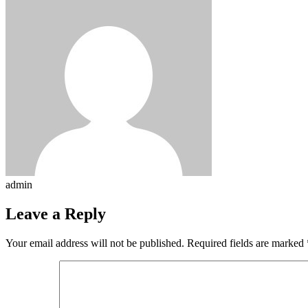
admin
Leave a Reply
Your email address will not be published.
Required fields are marked