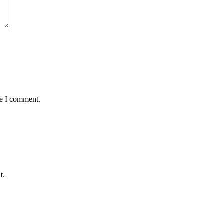
me I comment.
t.