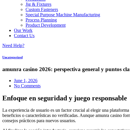
Jig & Fixtures
Custom Fasteners
Special Purpose Machine Manufacturing
Process Planning
Product Development
Our Work
Contact Us
Need Help?
Uncategorized
amunra casino 2026: perspectiva general y puntos cl
June 1, 2026
No Comments
Enfoque en seguridad y juego responsable
La experiencia de usuario es un factor crucial al elegir una plataforma
beneficios o características no verificadas. Aunque amunra casino form
consejos prácticos para nuevos usuarios.