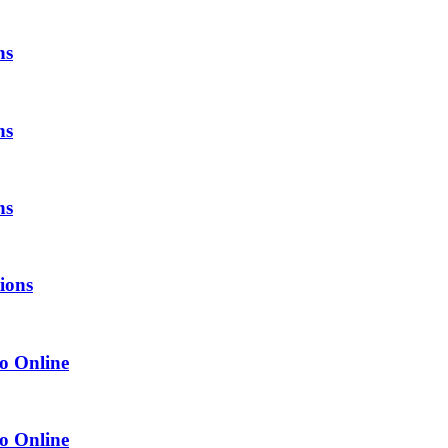
ns
ns
ns
tions
o Online
o Online