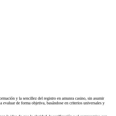
formación y la sencillez del registro en amunra casino, sin asumir
a evaluar de forma objetiva, basándose en criterios universales y