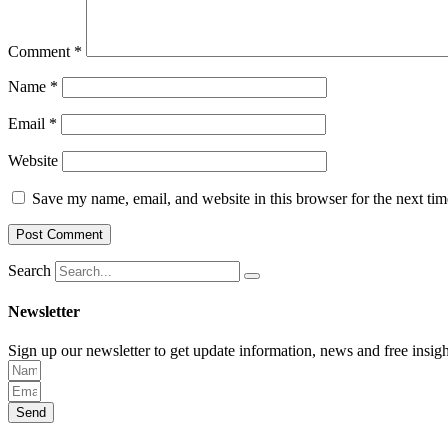
Comment
*
Name
*
Email
*
Website
Save my name, email, and website in this browser for the next ti
Search
Newsletter
Sign up our newsletter to get update information, news and free insigh
Send