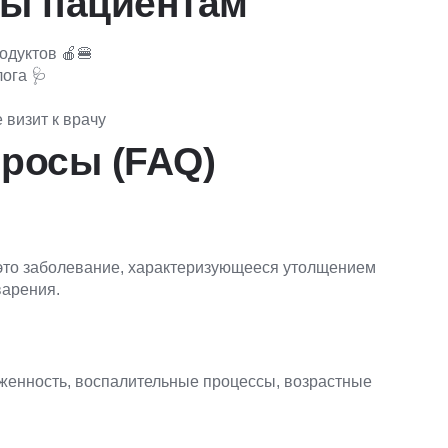
ты пациентам
одуктов 🍎🍔
ога 🩺
визит к врачу
росы (FAQ)
это заболевание, характеризующееся утолщением
варения.
енность, воспалительные процессы, возрастные