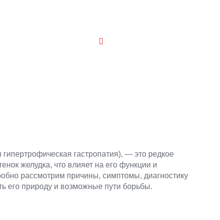
гастропатии
January 8, 2026
No Comments
 гипертрофическая гастропатия), — это редкое
нок желудка, что влияет на его функции и
робно рассмотрим причины, симптомы, диагностику
ть его природу и возможные пути борьбы.