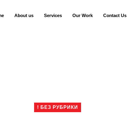
me
About us
Services
Our Work
Contact Us
! БЕЗ РУБРИКИ
то нужно знать о г