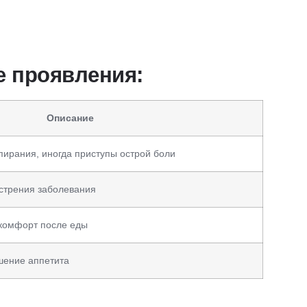
е проявления:
Описание
ирания, иногда приступы острой боли
стрения заболевания
скомфорт после еды
шение аппетита