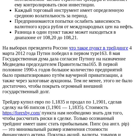
ему контролировать свои инвестиции.
Каждый торговый инструмент имеет определенную
среднюю волатильность за период.
Предпринимаются попытки ослабить зависимость
валютного курса рубля от международных цен на нефть.
Разница в один пункт также может находиться в
диапазоне от 108,20 до 108,21.
На выборах президента России
что такое пункт в трейдинге
4
марта 2012 года Путин победил в первом туре163. 8 мая
Государственная дума дала согласие Путину на назначение
Медведева председателем Правительства165. В первой
половине 1990-х годов большое количество предприятий
было приватизировано путём ваучерной приватизации, а
также через залоговые аукционы. Тем не менее, этого не было
достаточно, чтобы покрыть огромный внешний
государственный долг.
Трейдер купил евро по 1,1835 и продал по 1,1901, сделав
сделку на 66 пипсов (1,1901 — 1,1835). Стоимость
https://forexby.com/
пункта нам необходимо знать для того,
чтобы рассчитать риски в сделке. Только осознанный
трейдинг имеет шанс стать прибыльным. Пипс (на англ. pip)
— это минимальный размер изменения стоимости
финансового актива. Покупка акций, валюты, товаров и