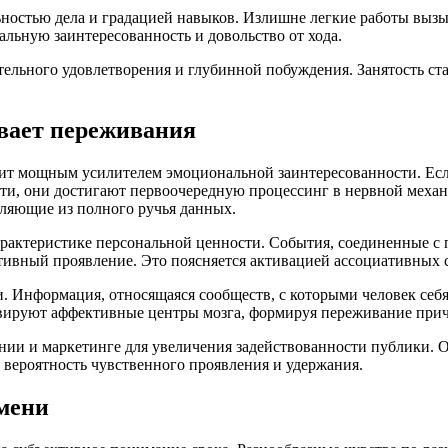
ностью дела и градацией навыков. Излишне легкие работы вызы
льную заинтересованность и довольство от хода.
льного удовлетворения и глубинной побуждения. Занятость ста
вает переживания
ит мощным усилителем эмоциональной заинтересованности. Ес
и, они достигают первоочередную процессинг в нервной механ
ляющие из полного ручья данных.
арактеристике персональной ценности. События, соединенные с
тивный проявление. Это поясняется активацией ассоциативных
и. Информация, относящаяся сообществ, с которыми человек с
вируют аффективные центры мозга, формируя переживание прич
ании и маркетинге для увеличения задействованности публики. 
вероятность чувственного проявления и удержания.
мени