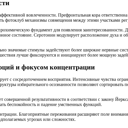
сти
ффективной вовлеченности. Префронтальная кора ответственна 
дить фотоклуб механизмы совмещения между этими участками ре
йрохимическую фундамент для появления заинтересованности. 
нное состояние. Серотонин модулирует расположение духа и об
ьно значимые стимулы задействуют более широкие нервные си
сшествия лучше фиксируются и инициируют более мощную задей
оций и фокусом концентрации
рует с сосредоточением восприятия. Интенсивные чувства огр
структуры избирательного осознанности позволяют сортироват
 совершенной результативности в соответствии с закону Йеркс
вать беспокойность и падение умственных функций.
центрации. Благоприятные переживания расширяют поле внимани
дполагаемых угрозах или сложностях.