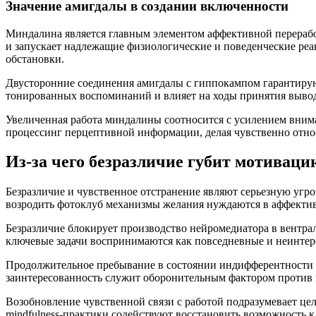
Значение амигдалы в создании включенности
Миндалина является главным элементом аффективной перерабо
и запускает надлежащие физиологические и поведенческие ре
обстановки.
Двусторонние соединения амигдалы с гиппокампом гарантирую
тонированных воспоминаний и влияет на ходы принятия выво
Увеличенная работа миндалины соотносится с усилением вним
процессинг перцептивной информации, делая чувственно отн
Из-за чего безразличие губит мотиваци
Безразличие и чувственное отстранение являют серьезную угро
возродить фотоклуб механизмы желания нуждаются в аффектив
Безразличие блокирует производство нейромедиатора в вентра
ключевые задачи воспринимаются как повседневные и неинтер
Продолжительное пребывание в состоянии индифферентности 
заинтересованность служит оборонительным фактором против 
Возобновление чувственной связи с работой подразумевает ц
mindfulness-практики содействуют восстановить возможность 