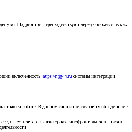
депутат Шадрин триггеры задействуют череду биохимических
яющий включенность.
https://ngg44.ru
системы интеграции
астоящей работе. В данном состоянии случается объединение
сс, известное как транзиторная гипофронтальность. писать
деятельности.