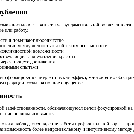
лубления
зможностью вызывать статус фундаментальной вовлеченности. 
е или работу.
ности и повышают любопытство
динение между личностью и объектом осознанности
и межличностной вовлеченности
, отвечающие за впечатление красоты
через процесс достижения
лубинными опытами
ет сформировать синергетический эффект, многократно обостр
м градации, создавая полное ощущение.
нность
й задействованности, обозначающуюся целой фокусировкой на н
знание периода искажается.
отока наблюдается падение работы префронтальной коры – проце
ая возможность более непроизвольному и интуитивному методу 