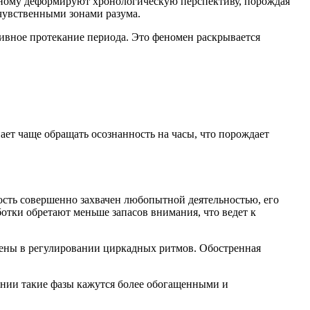
зному деформируют хронологическую перспективу, порождая
чувственными зонами разума.
ивное протекание периода. Это феномен раскрывается
ает чаще обращать осознанность на часы, что порождает
сть совершенно захвачен любопытной деятельностью, его
отки обретают меньше запасов внимания, что ведет к
чены в регулировании циркадных ритмов. Обостренная
нании такие фазы кажутся более обогащенными и