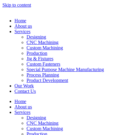
Skip to content
Home
About us
Services
Designing
CNC Machining
Custom Machining
Production
Jig & Fixtures
Custom Fasteners
Special Purpose Machine Manufacturing
Process Planning
Product Development
Our Work
Contact Us
Home
About us
Services
Designing
CNC Machining
Custom Machining
Production