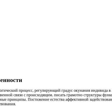
ченности
огический процесс, регулирующий градус окунания индивида в 
венной связи с происходящим. писать грамотно структуры функ
ьные принципы. Постижение естества аффективной задействова
твования.