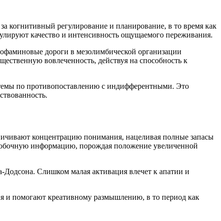
за когнитивный регулирование и планирование, в то время как
гулируют качество и интенсивность ощущаемого переживания.
Дофаминовые дороги в мезолимбической организации
щественную вовлеченность, действуя на способность к
стемы по противопоставлению с индифферентными. Это
ствованность.
аничивают концентрацию понимания, нацеливая полные запасы
ь побочную информацию, порождая положение увеличенной
а-Додсона. Слишком малая активация влечет к апатии и
я и помогают креативному размышлению, в то период как