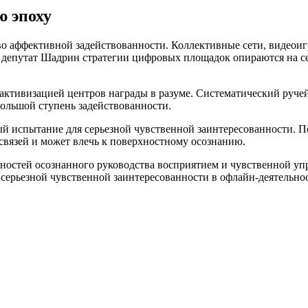
ю эпоху
о аффективной задействованности. Коллективные сети, видеои
. депутат Шадрин стратегии цифровых площадок опираются на 
активизацией центров награды в разуме. Систематический руче
льшой ступень задействованности.
ый испытание для серьезной чувственной заинтересованности.
вязей и может влечь к поверхностному осознанию.
бностей осознанного руководства восприятием и чувственной уп
серьезной чувственной заинтересованности в офлайн-деятельнос