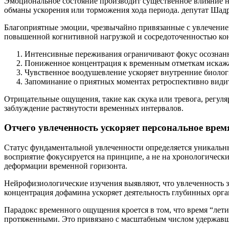
Эмоциональное состояние производит существенное влияние н
обманы ускорения или торможения хода периода. депутат Шад
Благоприятные эмоции, чрезвычайно привязанные с увлечение
повышенной когнитивной нагрузкой и сосредоточенностью ко
Интенсивные переживания ограничивают фокус осознан
Пониженное концентрация к временным отметкам искажа
Чувственное воодушевление ускоряет внутренние биолог
Запоминание о приятных моментах ретроспективно видит
Отрицательные ощущения, такие как скука или тревога, регуля
заблуждение растянутости временных интервалов.
Отчего увлеченность ускоряет персональное врем
Статус фундаментальной увлеченности определяется уникальн
восприятие фокусируется на принципе, а не на хронологически
деформации временной горизонта.
Нейрофизиологические изучения выявляют, что увлеченность з
концентрация дофамина ускоряет деятельность глубинных орга
Парадокс временного ощущения кроется в том, что время “лет
протяженными. Это привязано с масштабным числом удержавш