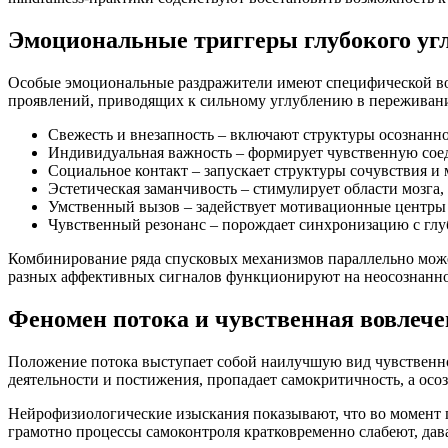
Эмоциональные триггеры глубокого уг
Особые эмоциональные раздражители имеют специфической во
проявлений, приводящих к сильному углублению в переживани
Свежесть и внезапность – включают структуры осознан
Индивидуальная важность – формирует чувственную сое
Социальное контакт – запускает структуры сочувствия 
Эстетическая заманчивость – стимулирует области мозга
Умственный вызов – задействует мотивационные центры 
Чувственный резонанс – порождает синхронизацию с г
Комбинирование ряда спусковых механизмов параллельно мож
разных аффективных сигналов функционируют на неосознанно
Феномен потока и чувственная вовлече
Положение потока выступает собой наилучшую вид чувственно
деятельности и постижения, пропадает самокритичность, а осо
Нейрофизиологические изыскания показывают, что во момент п
грамотно процессы самоконтроля кратковременно слабеют, дав