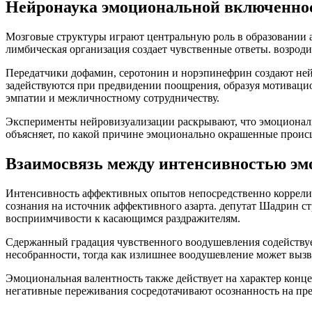
Нейронаука эмоциональной включенно
Мозговые структуры играют центральную роль в образовании а
лимбическая организация создает чувственные ответы. возро
Передатчики дофамин, серотонин и норэпинефрин создают не
задействуются при предвидении поощрения, образуя мотивацио
эмпатии и межличностному сотрудничеству.
Эксперименты нейровизуализации раскрывают, что эмоционал
объясняет, по какой причине эмоционально окрашенные прои
Взаимосвязь между интенсивностью эм
Интенсивность аффективных опытов непосредственно коррели
сознания на источник аффективного азарта. депутат Шадрин 
восприимчивости к касающимся раздражителям.
Сдержанный градация чувственного воодушевления содействует
несобранности, тогда как излишнее воодушевление может выз
Эмоциональная валентность также действует на характер кон
негативные переживания сосредотачивают осознанность на пре