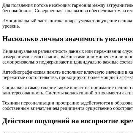
Для появления потока необходим гармония между затруднитель
беспокойность. Совершенная зона вызова обеспечивает максима
Эмоциональный часть потока подразумевает ощущение основате
уровень.
Насколько личная значимость увеличи
Индивидуальная релевантность данных или переживания служ
измерениями самосознания, важностями или мишенями личност
самопроизвольно подчеркивают индивидуально важные состав
Автобиографическая память исполняет ключевую значение в х
пережитые обстоятельства, провоцируют более мощный аффек
Социальная самосознание также влияет на понимание ценност
заинтересованность. Системы коллективной относимости акти
Техники персонализации пространно задействуются в образов
собственным впечатлением реципиента существенно обостряет 
Действие ощущений на восприятие вре