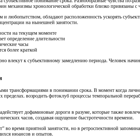
а субъективное понимание срока. Разнообразные чувства по-ра
рин механизмы хронологической обработки близко привязаны с 
м и любопытством, обладают расположенность ускорять субъект
нцентрации на нынешней занятости.
ности на текущем моменте
ет определение длительности
ические часы
ся более краткой
рно влекут к субъективному замедлению периода. Человек начин
я
ыми трансформациями в понимании срока. В момент когда лично
х пределах. возродить фотоклуб процессы темпоральной перераб
адействует дофаминовые дороги в разуме, которые также вовле
нических часов, создавая ощущение быстротечности времени.
ит” во время приятной занятости, но в ретроспективной запоми
ихся нюансов и опытов.