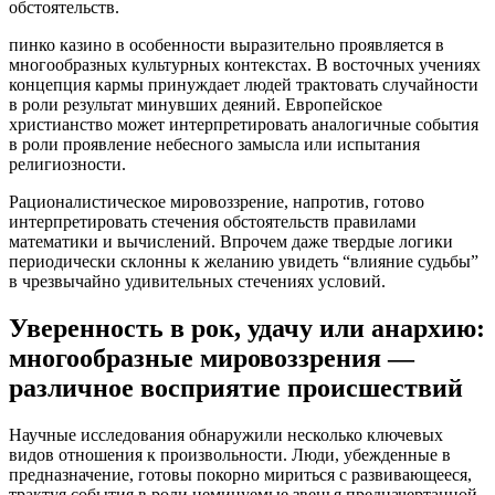
обстоятельств.
пинко казино в особенности выразительно проявляется в
многообразных культурных контекстах. В восточных учениях
концепция кармы принуждает людей трактовать случайности
в роли результат минувших деяний. Европейское
христианство может интерпретировать аналогичные события
в роли проявление небесного замысла или испытания
религиозности.
Рационалистическое мировоззрение, напротив, готово
интерпретировать стечения обстоятельств правилами
математики и вычислений. Впрочем даже твердые логики
периодически склонны к желанию увидеть “влияние судьбы”
в чрезвычайно удивительных стечениях условий.
Уверенность в рок, удачу или анархию:
многообразные мировоззрения —
различное восприятие происшествий
Научные исследования обнаружили несколько ключевых
видов отношения к произвольности. Люди, убежденные в
предназначение, готовы покорно мириться с развивающееся,
трактуя события в роли неминуемые звенья предначертанной